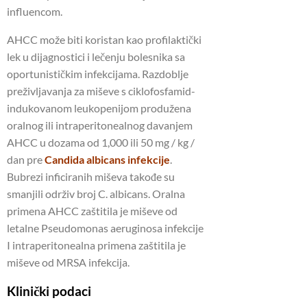
influencom.
AHCC može biti koristan kao profilaktički
lek u dijagnostici i lečenju bolesnika sa
oportunističkim infekcijama. Razdoblje
preživljavanja za miševe s ciklofosfamid-
indukovanom leukopenijom produžena
oralnog ili intraperitonealnog davanjem
AHCC u dozama od 1,000 ili 50 mg / kg /
dan pre
Candida albicans infekcije
.
Bubrezi inficiranih miševa takođe su
smanjili održiv broj C. albicans. Oralna
primena AHCC zaštitila je miševe od
letalne Pseudomonas aeruginosa infekcije
I intraperitonealna primena zaštitila je
miševe od MRSA infekcija.
Klinički podaci