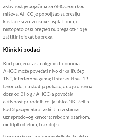
aktivnost je pojačana sa AHCC-om kod
miševa. AHCC je poboljšao supresiju
koštane srži uzrokove cisplatinom; i
histopatološki pregled bubrega otkrio je
zaštitini efekat bubrega.
Klinički podaci
Kod pacijenata s malignim tumorima,
AHCC može povećati nivo cirkulišućeg
TNF, interferona gama; i interleukina i 1B.
Dvonedeljna studija pokazuje da je dnevna
doza od 3 i 6 g / AHCC-a povećala
aktivnost prirodnih ćelija ubica NK- ćelija
kod 3 pacijenata s različitim vrstama
uznapredovog kancera: rabdomiosarkom,
multipli mijelom, i rak dojke.
Kapacitet vezivanja prirodnih ćelija ubica