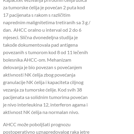
za tumorske ćelija je povećan 2 puta kod
17 pacijenata s rakom s različitim
naprednim malignitetima tretiranih sa 3 g /
dan. AHCC oralno u interval od 2 do 6
mjeseci. Slična dvonedeljna studija je
takođe dokumentovala pad antigena
povezanih s tumorom kod 8 od 11 lečenih
bolesnika AHCC-om. Mehanizam
delovanja je bio povezan s povećanjem
aktivnosti NK ćelija zbog povećanja
granulacije NK ćelija i kapaciteta ciljnog
vezanja za tumorske ćelije. Kod svih 38
pacijenata sa solidnim tumorima povećan
je nivo interleukina 12, interferon agama i
aktivnost NK ćelija na normalan nivo.
AHCC može poboljšati prognozu
postoperativno uznapredovalog raka jetre