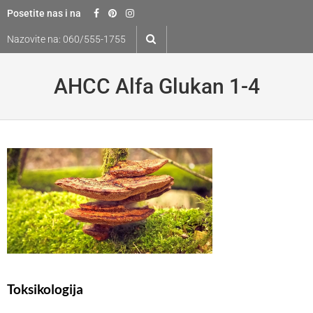
Skip
Posetite nas i na
to
Nazovite na:
060/555-1755
content
AHCC Alfa Glukan 1-4
Toksikologija