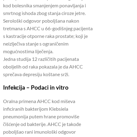
kod bolesnika smanjenjem ponavljanja i
smrtnog ishoda zbog stanja ciroze jetre.
Serološki odgovor poboljšana nakon
tretmana s AHCC u 66-godišnjeg pacijenta
s kastracije otporne raka prostate; koji je
neizlječiva stanje s ograničenim
mogućnostima liječenja.
Jedna studija 12 različitih pacijenata
oboljelih od raka pokazala je da AHCC
sprečava depresiju koštane srži.
Infekcija – Podaci in vitro
Oralna primena AHCC kod miševa
inficiranih bakterijom Klebsiela
pneumonija putem hrane promoviše
čišćenje od bakterije. AHCC je takođe
poboljšao rani imunološki odgovor