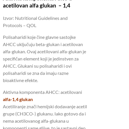
acetilovan alfa glukan – 1,4
Izvor: Nutritional Guidelines and
Protocols – QOL
Polisaharidi koje čine glavne sastojke
AHCC uključuju beta-glukan i acetilovan
alfa-glukan. Ovaj acetilovani alfa-glukan je
specifičan element koji je jedinstven za
AHCC. Glukani su polisaharidi i ovi
polisaharidi se zna da imaju razne
bioaktivne efekte.
Aktivna komponenta AHCC: acetilovani
alfa-1,4 glukan
Acetiliranje znači hemijski dodavanje acetil
grupe (CH3CO-) glukanu. Iako gotovo da i
nema acetilovanog alfa-glukana u
komponenti same gljive, to je sastavni deo