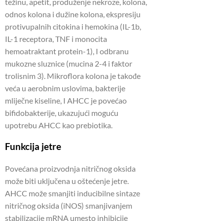
težinu, apetit, produženje nekroze, kolona,
odnos kolona i dužine kolona, ekspresiju
protivupalnih citokina i hemokina (IL-1b,
IL-1 receptora, TNF i monocita
hemoatraktant protein-1), I odbranu
mukozne sluznice (mucina 2-4 i faktor
trolisnim 3). Mikroflora kolona je takođe
veća u aerobnim uslovima, bakterije
mliječne kiseline, I AHCC je povećao
bifidobakterije, ukazujući moguću
upotrebu AHCC kao prebiotika.
Funkcija jetre
Povećana proizvodnja nitričnog oksida
može biti uključena u oštećenje jetre.
AHCC može smanjiti inducibilne sintaze
nitričnog oksida (iNOS) smanjivanjem
stabilizacije mRNA umesto inhibicije