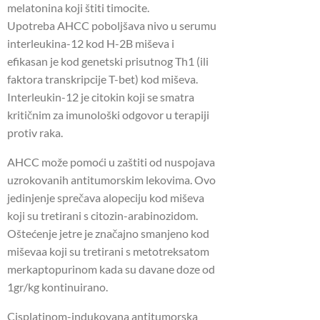
melatonina koji štiti timocite.
Upotreba AHCC poboljšava nivo u serumu
interleukina-12 kod H-2B miševa i
efikasan je kod genetski prisutnog Th1 (ili
faktora transkripcije T-bet) kod miševa.
Interleukin-12 je citokin koji se smatra
kritičnim za imunološki odgovor u terapiji
protiv raka.
AHCC može pomoći u zaštiti od nuspojava
uzrokovanih antitumorskim lekovima. Ovo
jedinjenje sprečava alopeciju kod miševa
koji su tretirani s citozin-arabinozidom.
Oštećenje jetre je značajno smanjeno kod
miševaa koji su tretirani s metotreksatom
merkaptopurinom kada su davane doze od
1gr/kg kontinuirano.
Cisplatinom-indukovana antitumorska