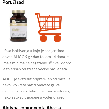
Poruči sad
I faza ispitivanja u kojo je pacijentima
davan AHCC 9 g / dan tokom 14 dana je
imala minimalne negativne učinke i dobro
je tolerisan od strane većine pacijenata.
AHCC je ekstrakt pripremljen od micelija
nekoliko vrsta bazidiomicete gljiva,
uključujući i shiitake ili Lentinula edodes,
nakon što su uzgajane u vodenoj sredini.
Aktivna komponenta Ahcc-a-