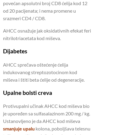
povećan apsolutni broj CD8 ćelija kod 12
od 20 pacijenata; i nema promene u
srazmeri CD4 / CD8.
AHCC osnažuje jak oksidativnih efekat feri
nitrilotriacetata kod miševa.
Dijabetes
AHCC sprečava oštećenje ćelija
indukovanog streptozotocinom kod
miševa i štiti beta ćelije od degeneracije.
Upalne bolsti creva
Protivupalni učinak AHCC kod miševa bio
je upoređen sa sulfasalazinom 200 mg / kg.
Ustanovljeno je da AHCC kod miševa
smanjuje upalu
kolona, poboljšava telesnu