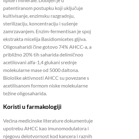
lipide i minerale. Dobijen je u
patentiranom postupku koji uključuje
kultivisanje, enzimsku razgradnju,
sterilizaciju, koncentraciju i sušenje
zamrzavanjem. Enzim-fermentisan je spoj
ekstrakta micelija Basidiomicetes gljiva.
Oligosaharidi čine gotovo 74% AHCC-a, a
približno 20% tih saharida delimičnoo
acetilovani alfa-1,4 glukani srednje
molekularne mase od 5000 daltona.
Biološke aktivnosti AHCC su povezane s
acetilisanom formom niske molekularne
težine oligosaharida.
Koristi u farmakologiji
Većina medicinske literature dokumentuje
upotrebu AHCC kao imunomodulatora i
njegovu delotvornost kod kancera i raznih