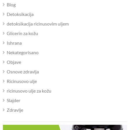
Blog
Detoksikacija
detoksikacija ricinusovim uljem
Glicerin za kožu
Ishrana
Nekategorisano
Objave
Osnove zdravlja
Ricinusovo ulje
ricinusovo ulje za kožu
Slajder
Zdravlje