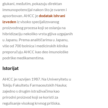
glukani, međutim, pokazuju direktan
immunopotencijal nakon što je svaren i
apsorbovan. AHCC je
dodatak ishrani
izveden
iz visoko specijalizovanog
proizvodnog procesa koji se oslanja na
hibridizaciju nekoliko vrsta gljiva uzgajanih
u Japanu. Prema analitičarima u Japanu,
više od 700 bolnica i medicinskih klinika
preporučuju AHCC kao deo imunološke
podrške medikamentima.
Istorijat
AHCC je razvijen 1987. Na Univeryitetu u
Tokiju Fakultetu Farmaceutskih Nauka;
zajedno s drugim istraživačima kao
prirodni proizvod koji se koristi za
regulisanje visokog krvnog pritiska.