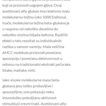
koji se proizvodi uzgojem gljiva. Ovaj
acetilovani alfa-glukan ima relativno malu
molekularnu težinu (oko 5000 Daltona).
Inače, molekularna težina beta-glukana je
u rasponu od nekoliko desetina do
nekoliko stotina hiljada daltona. Različiti
efekti u telu rezultat su individualnih
razlika u samom varenju. Mala veličina
AHCC molekula proizvodi povećanu
apsorpciju i povećanu delotvornost u
odnosu na tradicionalni ekstrakt pečuraka
šitake, maitake, reiši.
Iako visoke molekularne mase beta-
glukana jesu teško probavljive i
apsorptljive; one pokazuju neku
imunološko poboljšanu aktivnost
stimulišući crevni trakt. Acetilovani alfa-