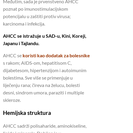
Međutim, sada je prvenstveno AHCC
poznat po imunostimulacijskom
potencijalu u zaštiti protiv virusa;
karcinoma i infekcija.
AHCC se istražuje u SAD-u, Kini, Koreji,
Japanu i Tajlandu.
AHCC se
koristi kao dodatak za bolesnike
s rakom; AIDS-om, hepatitisom C,
dijabetesom, hipertenzijom i autoimunim
bolestima. Sve više se primenjuje u
liječenju rana; čireva na želucu, bolesti
desni, sindrom umora, paraziti i multiple
skleroze.
Hemijska struktura
AHCC sadrži polisaharide, aminokiseline,