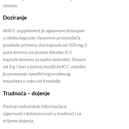
sinteze.
Doziranje
AHCC supplement je uglavnom dostupan
u obliku kapsule. Uputstvo proizvođača
predlaže primenu dve kapsule od 500 mg 3
puta dnevno na prazan želudac ili 2
kapsule dnevno za opštu dobrobit. Dozom
od 3 g / dan u jednoj studiji AHCC usledilo
je povećanje specifičnog urođenog
imuniteta u roku od 4 nedelje.
Trudnoća – dojenje
Postoji nedostatak informacija o
sigurnosti i delotvornosti u trudnoći i za
vrijeme dojenja.