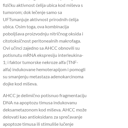
fizičku aktivnost ćelija ubica kod miševa s
tumorom; dok lečenje samo sa
UFTsmanjuje aktivnost prirodnih ćelija
ubica. Osim toga, ova kombinacija
poboljšava proizvodnju nitričnog oksida i
citotoksičnost peritonealnih makrofaga.
Ovi učinci zajedno sa AHCC obnovili su
potisnutu mRNA ekspresiju interleukina-
1; i faktor tumorske nekroze alfa (TNF-
alfa) indukovane hemoterapijom i pomogli
su smanjenju metastaza adenokarcinoma
dojke kod miševa.
AHCC je delimično potisnuo fragmentaciju
DNA na apoptozu timusa indukovanu
deksametazonom kod miševa. AHCC može
delovati kao antioksidans za sprečavanje
apoptoze timusa ili stimuliše lučenje