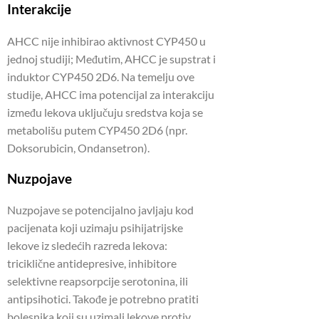
Interakcije
AHCC nije inhibirao aktivnost CYP450 u
jednoj studiji; Međutim, AHCC je supstrat i
induktor CYP450 2D6. Na temelju ove
studije, AHCC ima potencijal za interakciju
između lekova uključuju sredstva koja se
metabolišu putem CYP450 2D6 (npr.
Doksorubicin, Ondansetron).
Nuzpojave
Nuzpojave se potencijalno javljaju kod
pacijenata koji uzimaju psihijatrijske
lekove iz sledećih razreda lekova:
triciklične antidepresive, inhibitore
selektivne reapsorpcije serotonina, ili
antipsihotici. Takođe je potrebno pratiti
bolesnika koji su uzimali lekove protiv