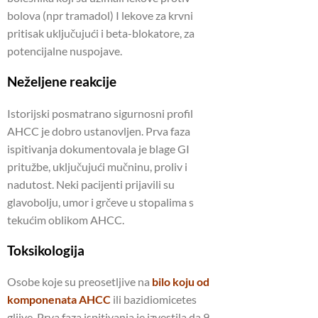
bolova (npr tramadol) I lekove za krvni
pritisak uključujući i beta-blokatore, za
potencijalne nuspojave.
Neželjene reakcije
Istorijski posmatrano sigurnosni profil
AHCC je dobro ustanovljen. Prva faza
ispitivanja dokumentovala je blage GI
pritužbe, uključujući mučninu, proliv i
nadutost. Neki pacijenti prijavili su
glavobolju, umor i grčeve u stopalima s
tekućim oblikom AHCC.
Toksikologija
Osobe koje su preosetljive na
bilo koju od
komponenata AHCC
ili bazidiomicetes
gljive. Prva faza ispitivanja je izvestila da 9