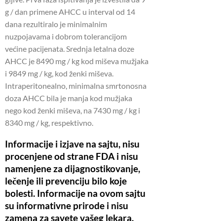
g / dan primene AHCC u interval od 14
dana rezultiralo je minimalnim
nuzpojavama i dobrom tolerancijom
većine pacijenata. Srednja letalna doze
AHCC je 8490 mg / kg kod miševa mužjaka
i 9849 mg / kg, kod ženki miševa.
Intraperitonealno, minimalna smrtonosna
doza AHCC bila je manja kod mužjaka
nego kod ženki miševa, na 7430 mg / kg i
8340 mg / kg, respektivno.
Informacije i izjave na sajtu, nisu
procenjene od strane FDA i nisu
namenjene za dijagnostikovanje,
lečenje ili prevenciju bilo koje
bolesti. Informacije na ovom sajtu
su informativne prirode i nisu
zamena za savete vašeg lekara.