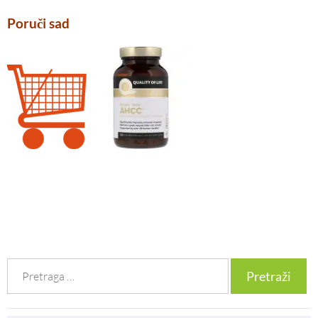
Poruči sad
Претрага
за: