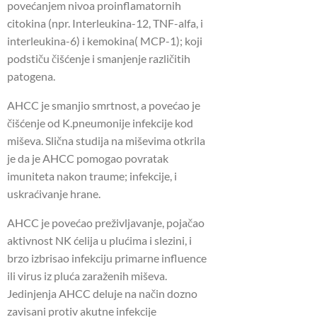
povećanjem nivoa proinflamatornih
citokina (npr. Interleukina-12, TNF-alfa, i
interleukina-6) i kemokina( MCP-1); koji
podstiču čišćenje i smanjenje različitih
patogena.
AHCC je smanjio smrtnost, a povećao je
čišćenje od K.pneumonije infekcije kod
miševa. Slična studija na miševima otkrila
je da je AHCC pomogao povratak
imuniteta nakon traume; infekcije, i
uskraćivanje hrane.
AHCC je povećao preživljavanje, pojačao
aktivnost NK ćelija u plućima i slezini, i
brzo izbrisao infekciju primarne influence
ili virus iz pluća zaraženih miševa.
Jedinjenja AHCC deluje na način dozno
zavisani protiv akutne infekcije