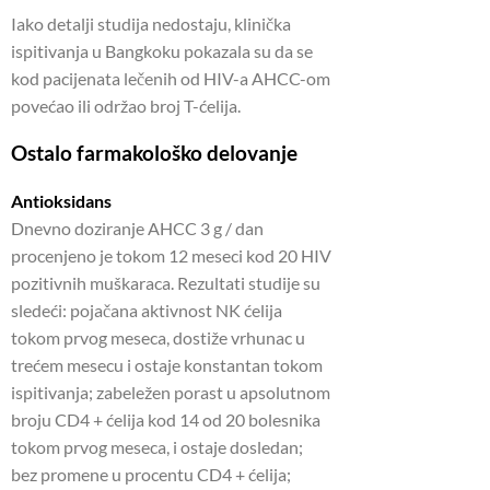
Iako detalji studija nedostaju, klinička
ispitivanja u Bangkoku pokazala su da se
kod pacijenata lečenih od HIV-a AHCC-om
povećao ili održao broj T-ćelija.
Ostalo farmakološko delovanje
Antioksidans
Dnevno doziranje AHCC 3 g / dan
procenjeno je tokom 12 meseci kod 20 HIV
pozitivnih muškaraca. Rezultati studije su
sledeći: pojačana aktivnost NK ćelija
tokom prvog meseca, dostiže vrhunac u
trećem mesecu i ostaje konstantan tokom
ispitivanja; zabeležen porast u apsolutnom
broju CD4 + ćelija kod 14 od 20 bolesnika
tokom prvog meseca, i ostaje dosledan;
bez promene u procentu CD4 + ćelija;