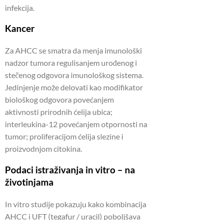
infekcija.
Kancer
Za AHCC se smatra da menja imunološki
nadzor tumora regulisanjem urođenog i
stečenog odgovora imunološkog sistema.
Jedinjenje može delovati kao modifikator
biološkog odgovora povećanjem
aktivnosti prirodnih ćelija ubica;
interleukina-12 povećanjem otpornosti na
tumor; proliferacijom ćelija slezine i
proizvodnjom citokina.
Podaci istraživanja in vitro – na
životinjama
In vitro studije pokazuju kako kombinacija
AHCC i UFT (tegafur / uracil) poboljšava