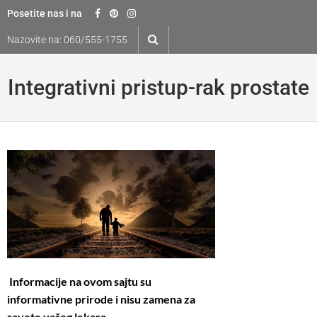
Skip
Posetite nas i na
to
Nazovite na:
060/555-1755
content
Integrativni pristup-rak prostate
Informacije na ovom sajtu su
informativne prirode i nisu zamena za
savete vašeg lekara.