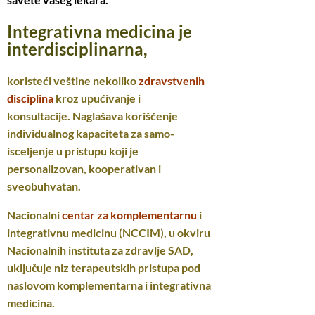
Integrativna medicina je
interdisciplinarna,
koristeći veštine nekoliko
zdravstvenih
disciplina
kroz upućivanje i
konsultacije. Naglašava korišćenje
individualnog kapaciteta za samo-
isceljenje u pristupu koji je
personalizovan, kooperativan i
sveobuhvatan.
Nacionalni
centar za komplementarnu
i
integrativnu medicinu (NCCIM), u okviru
Nacionalnih instituta za zdravlje SAD,
uključuje niz terapeutskih pristupa pod
naslovom komplementarna i integrativna
medicina.