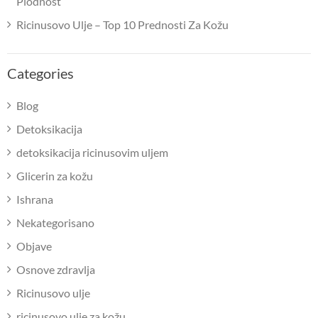
Plodnost
Ricinusovo Ulje – Top 10 Prednosti Za Kožu
Categories
Blog
Detoksikacija
detoksikacija ricinusovim uljem
Glicerin za kožu
Ishrana
Nekategorisano
Objave
Osnove zdravlja
Ricinusovo ulje
ricinusovo ulje za kožu