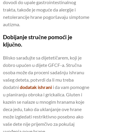
dovodi do upale gastrointestinalnog
trakta, takođe je moguće da alergije i
netolerancije hrane pogoršavaju simptome
autizma.
Dobijanje stručne pomoći je
ključno.
Blisko sarađujte sa dijetetičarem, koji je
dobro upućen u dijete GFCF-a. Stručna
osoba može da proceni sadašnju ishranu
vašeg deteta, potvrdi da li mu treba
dodatni
dodatak ishrani
i da vam pomogne
u planiranju obroka i grickalica. Gluten i
kazein se nalaze u mnogim hranama koje
deca jedu, tako da uklanjanje ove hrane
može izgledati restriktivno posebno ako
vaše dete nije prijemčivo za pokušaj
uvođenja nove hrane.