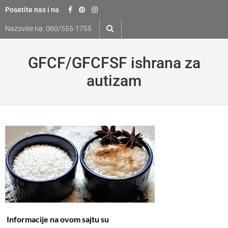
Skip
Posetite nas i na
to
Nazovite na:
060/555-1755
content
GFCF/GFCFSF ishrana za
autizam
Informacije na ovom sajtu su