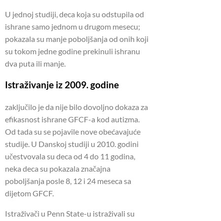
U jednoj studiji, deca koja su odstupila od
ishrane samo jednom u drugom mesecu;
pokazala su manje poboljšanja od onih koji
su tokom jedne godine prekinuli ishranu
dva puta ili manje.
Istraživanje iz 2009. godine
zaključilo je da nije bilo dovoljno dokaza za
efikasnost ishrane GFCF-a kod autizma.
Od tada su se pojavile nove obećavajuće
studije. U Danskoj studiji u 2010. godini
učestvovala su deca od 4 do 11 godina,
neka deca su pokazala značajna
poboljšanja posle 8, 12 i 24 meseca sa
dijetom GFCF.
Istraživači u Penn State-u istraživali su