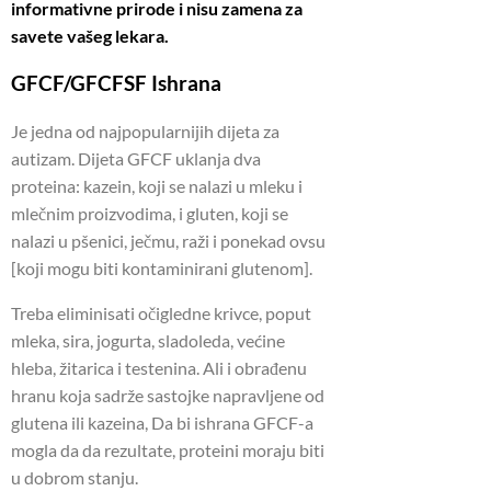
informativne prirode i nisu zamena za
savete vašeg lekara.
GFCF/GFCFSF Ishrana
Je jedna od najpopularnijih dijeta za
autizam. Dijeta GFCF uklanja dva
proteina: kazein, koji se nalazi u mleku i
mlečnim proizvodima, i gluten, koji se
nalazi u pšenici, ječmu, raži i ponekad ovsu
[koji mogu biti kontaminirani glutenom].
Treba eliminisati očigledne krivce, poput
mleka, sira, jogurta, sladoleda, većine
hleba, žitarica i testenina. Ali i obrađenu
hranu koja sadrže sastojke napravljene od
glutena ili kazeina, Da bi ishrana GFCF-a
mogla da da rezultate, proteini moraju biti
u dobrom stanju.