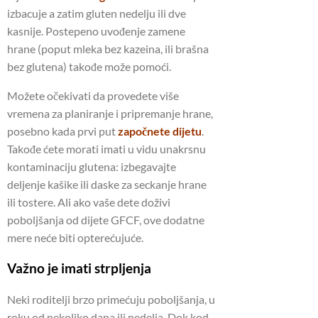
izbacuje a zatim gluten nedelju ili dve
kasnije. Postepeno uvođenje zamene
hrane (poput mleka bez kazeina, ili brašna
bez glutena) takođe može pomoći.
Možete očekivati da provedete više
vremena za planiranje i pripremanje hrane,
posebno kada prvi put
započnete dijetu
.
Takođe ćete morati imati u vidu unakrsnu
kontaminaciju glutena: izbegavajte
deljenje kašike ili daske za seckanje hrane
ili tostere. Ali ako vaše dete doživi
poboljšanja od dijete GFCF, ove dodatne
mere neće biti opterećujuće.
Važno je imati strpljenja
Neki roditelji brzo primećuju poboljšanja, u
roku od nekoliko dana ili nedelja. Dok kod