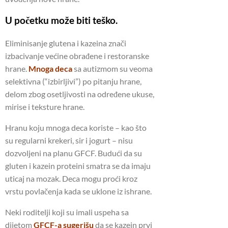
U početku može biti teško.
Eliminisanje glutena i kazeina znači
izbacivanje većine obrađene i restoranske
hrane.
Mnoga deca
sa autizmom su veoma
selektivna (“izbirljivi”) po pitanju hrane,
delom zbog osetljivosti na određene ukuse,
mirise i teksture hrane.
Hranu koju mnoga deca koriste – kao što
su regularni krekeri, sir i jogurt – nisu
dozvoljeni na planu GFCF. Budući da su
gluten i kazein proteini smatra se da imaju
uticaj na mozak. Deca mogu proći kroz
vrstu povlačenja kada se uklone iz ishrane.
Neki roditelji koji su imali uspeha sa
dijetom
GFCF-a sugerišu
da se kazein prvi