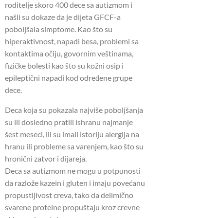
roditelje skoro 400 dece sa autizmom i
našli su dokaze da je dijeta GFCF-a
poboljšala simptome. Kao što su
hiperaktivnost, napadi besa, problemi sa
kontaktima očiju, govornim veštinama,
fizičke bolesti kao što su kožni osip i
epileptični napadi kod određene grupe
dece.
Deca koja su pokazala najviše poboljšanja
su ili dosledno pratili ishranu najmanje
šest meseci, ili su imali istoriju alergija na
hranu ili probleme sa varenjem, kao što su
hronični zatvor i dijareja.
Deca sa autizmom ne mogu u potpunosti
da razlože kazein i gluten i imaju povećanu
propustljivost creva, tako da delimično
svarene proteine propuštaju kroz crevne