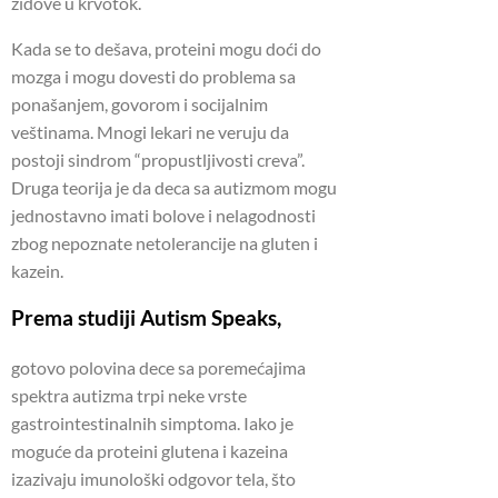
zidove u krvotok.
Kada se to dešava, proteini mogu doći do
mozga i mogu dovesti do problema sa
ponašanjem, govorom i socijalnim
veštinama. Mnogi lekari ne veruju da
postoji sindrom “propustljivosti creva”.
Druga teorija je da deca sa autizmom mogu
jednostavno imati bolove i nelagodnosti
zbog nepoznate netolerancije na gluten i
kazein.
Prema studiji Autism Speaks,
gotovo polovina dece sa poremećajima
spektra autizma trpi neke vrste
gastrointestinalnih simptoma. Iako je
moguće da proteini glutena i kazeina
izazivaju imunološki odgovor tela, što