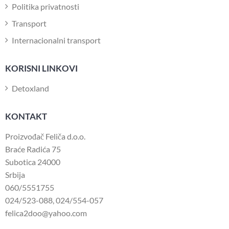
Politika privatnosti
Transport
Internacionalni transport
KORISNI LINKOVI
Detoxland
KONTAKT
Proizvođač Feliča d.o.o.
Braće Radića 75
Subotica 24000
Srbija
060/5551755
024/523-088
,
024/554-057
felica2doo@yahoo.com