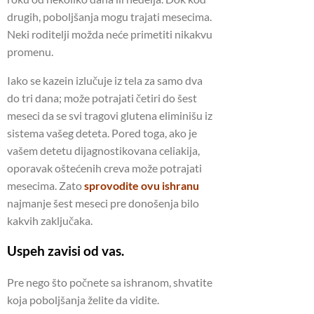
drugih, poboljšanja mogu trajati mesecima.
Neki roditelji možda neće primetiti nikakvu
promenu.
Iako se kazein izlučuje iz tela za samo dva
do tri dana; može potrajati četiri do šest
meseci da se svi tragovi glutena eliminišu iz
sistema vašeg deteta. Pored toga, ako je
vašem detetu dijagnostikovana celiakija,
oporavak oštećenih creva može potrajati
mesecima. Zato
sprovodite ovu ishranu
najmanje šest meseci pre donošenja bilo
kakvih zaključaka.
Uspeh zavisi od vas.
Pre nego što počnete sa ishranom, shvatite
koja poboljšanja želite da vidite.