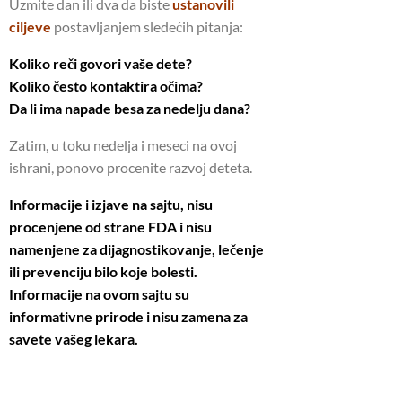
Uzmite dan ili dva da biste
ustanovili
ciljeve
postavljanjem sledećih pitanja:
Koliko reči govori vaše dete?
Koliko često kontaktira očima?
Da li ima napade besa za nedelju dana?
Zatim, u toku nedelja i meseci na ovoj
ishrani, ponovo procenite razvoj deteta.
Informacije i izjave na sajtu, nisu
procenjene od strane FDA i nisu
namenjene za dijagnostikovanje, lečenje
ili prevenciju bilo koje bolesti.
Informacije na ovom sajtu su
informativne prirode i nisu zamena za
savete vašeg lekara.