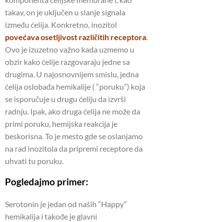
takav, on je uključen u slanje signala
između ćelija. Konkretno, inozitol
povećava osetljivost različitih receptora
.
Ovo je izuzetno važno kada uzmemo u
obzir kako ćelije razgovaraju jedne sa
drugima. U najosnovnijem smislu, jedna
ćelija oslobađa hemikalije ( “poruku”) koja
se isporučuje u drugu ćeliju da izvrši
radnju. Ipak, ako druga ćelija ne može da
primi poruku, hemijska reakcija je
beskorisna. To je mesto gde se oslanjamo
na rad inozitola da pripremi receptore da
uhvati tu poruku.
Pogledajmo primer:
Serotonin je jedan od naših “Happy”
hemikalija i takođe je glavni