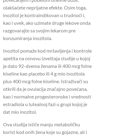
olakšaćete neprijatne efekte. Osim toga,
inozitol je kontraindikovan u trudnoći i,
kao i uvek, ako uzimate druge lekove onda
razgovarajte sa svojim lekarom pre
konzumiranja inozitola.
Inozitol pomaže kod mršavljenja i kontrole
apetita na osnovu izveštaja studije u kojoj
je dato 92-dvema ženama ili 400 mcg folne
kiseline kao placebo ili 4 g mio inozitola
plus 400 mcg folne kiseline. Istraživači su
otkrili da je ovulacija značajno povećana,
kao i normalne progesteronske i vrednosti
estradiola u lutealnoj fazi u grupi kojoj je
dat mio inozitol.
Ova studija ističe manju metaboličku
korist kod onih žena koje su gojazne, ali i