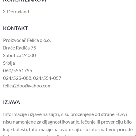
Detoxland
KONTAKT
Proizvođač Feliča d.o.o.
Braće Radića 75
Subotica 24000
Srbija
060/5551755
024/523-088
,
024/554-057
felica2doo@yahoo.com
IZJAVA
Informacije i izjave na sajtu, nisu procenjene od strane FDA i
nisu namenjene za dijagnostikovanje, lečenje ili prevenciju bilo
koje bolesti. Informacije na ovom sajtu su informativne prirode