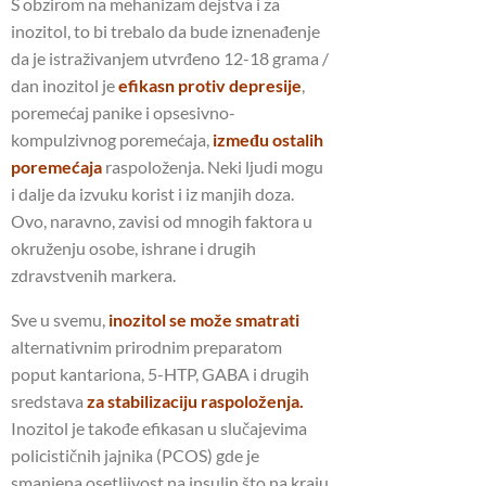
S obzirom na mehanizam dejstva i za
inozitol, to bi trebalo da bude iznenađenje
da je istraživanjem utvrđeno 12-18 grama /
dan inozitol je
efikasn protiv depresije
,
poremećaj panike i opsesivno-
kompulzivnog poremećaja,
između ostalih
poremećaja
raspoloženja. Neki ljudi mogu
i dalje da izvuku korist i iz manjih doza.
Ovo, naravno, zavisi od mnogih faktora u
okruženju osobe, ishrane i drugih
zdravstvenih markera.
Sve u svemu,
inozitol se može smatrati
alternativnim prirodnim preparatom
poput kantariona, 5-HTP, GABA i drugih
sredstava
za stabilizaciju raspoloženja.
Inozitol je takođe efikasan u slučajevima
policističnih jajnika (PCOS) gde je
smanjena osetljivost na insulin što na kraju