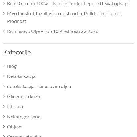
Biljni Glicerin 100% – Ključ Prirodne Lepote U Svakoj Kapi
Myo Inositol, Inzulinska rezistencija, Policistični Jajnici,
Plodnost
Ricinusovo Ulje – Top 10 Prednosti Za Kožu
Kategorije
Blog
Detoksikacija
detoksikacija ricinusovim uljem
Glicerin za kožu
Ishrana
Nekategorisano
Objave
Osnove zdravlja