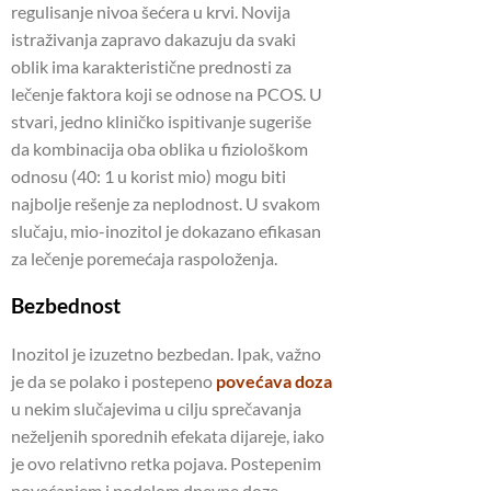
regulisanje nivoa šećera u krvi. Novija
istraživanja zapravo dakazuju da svaki
oblik ima karakteristične prednosti za
lečenje faktora koji se odnose na PCOS. U
stvari, jedno kliničko ispitivanje sugeriše
da kombinacija oba oblika u fiziološkom
odnosu (40: 1 u korist mio) mogu biti
najbolje rešenje za neplodnost. U svakom
slučaju, mio-inozitol je dokazano efikasan
za lečenje poremećaja raspoloženja.
Bezbednost
Inozitol je izuzetno bezbedan. Ipak, važno
je da se polako i postepeno
povećava doza
u nekim slučajevima u cilju sprečavanja
neželjenih sporednih efekata dijareje, iako
je ovo relativno retka pojava. Postepenim
povećanjem i podelom dnevne doze,