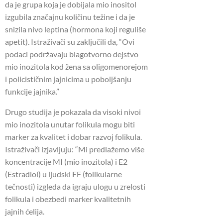
da je grupa koja je dobijala mio inositol
izgubila značajnu količinu težine i da je
snizila nivo leptina (hormona koji reguliše
apetit). Istraživači su zaključili da, “Ovi
podaci podržavaju blagotvorno dejstvo
mio inozitola kod žena sa oligomenorejom
i policističnim jajnicima u poboljšanju
funkcije jajnika.”
Drugo studija je pokazala da visoki nivoi
mio inozitola unutar folikula mogu biti
marker za kvalitet i dobar razvoj folikula.
Istraživači izjavljuju: “Mi predlažemo više
koncentracije MI (mio inozitola) i E2
(Estradiol) u ljudski FF (folikularne
tečnosti) izgleda da igraju ulogu u zrelosti
folikula i obezbedi marker kvalitetnih
jajnih ćelija.