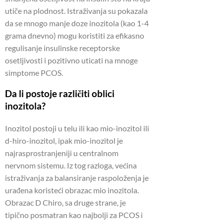
utiče na plodnost. Istraživanja su pokazala
da se mnogo manje doze inozitola (kao 1-4
grama dnevno) mogu koristiti za efikasno
regulisanje insulinske receptorske
osetljivosti i pozitivno uticati na mnoge
simptome PCOS.
Da li postoje različiti oblici
inozitola?
Inozitol postoji u telu ili kao mio-inozitol ili
d-hiro-inozitol, ipak mio-inozitol je
najrasprostranjeniji u centralnom
nervnom sistemu. Iz tog razloga, većina
istraživanja za balansiranje raspoloženja je
urađena koristeći obrazac mio inozitola.
Obrazac D Chiro, sa druge strane, je
tipično posmatran kao najbolji za PCOS i