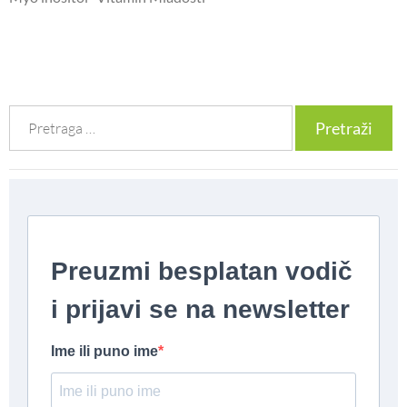
Претрага
за: