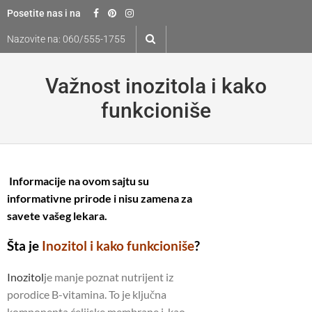
Skip
Posetite nas i na
to
Nazovite na:
060/555-1755
content
Važnost inozitola i kako
funkcioniše
Informacije na ovom sajtu su
informativne prirode i nisu zamena za
savete vašeg lekara.
Šta je
Inozitol i kako funkcioniše
?
Ino
zitol
je manje poznat nutrijent iz
porodice B-vitamina. To je ključna
komponenta ćelijske membrane i, kao