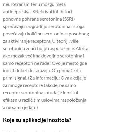
neurotransmiter u mozgu meta
antidepresiva. Selektivni inhibitori
ponovne pohrane serotonina (SSRI)
sprečavaju razgradnju serotonina i stoga
povećavaju količinu serotonina sposobnog
za aktiviranje receptora. U teoriji, više
serotonina znači bolje raspoloženje. Ali šta
ako mozak već ima dovoljno serotonina i
samo receptori ne rade? Ovo je mesto gde
inozit dolazi do izražaja. On pomaže da
primi signal. (Za informaciju: Ova akcija je
za mnoge receptore takođe, ne samo
receptor serotonina; otuda je inozitol
efikasn u različitim uslovima raspoloženja,
a ne samo jedan!)
Koje su aplikacije inozitola?