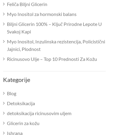
Feliča Biljni Glicerin
Myo Inositol za hormonski balans
Biljni Glicerin 100% – Ključ Prirodne Lepote U
Svakoj Kapi
Myo Inositol, Inzulinska rezistencija, Policistični
Jajnici, Plodnost
Ricinusovo Ulje – Top 10 Prednosti Za Kožu
Kategorije
Blog
Detoksikacija
detoksikacija ricinusovim uljem
Glicerin za kožu
Ishrana