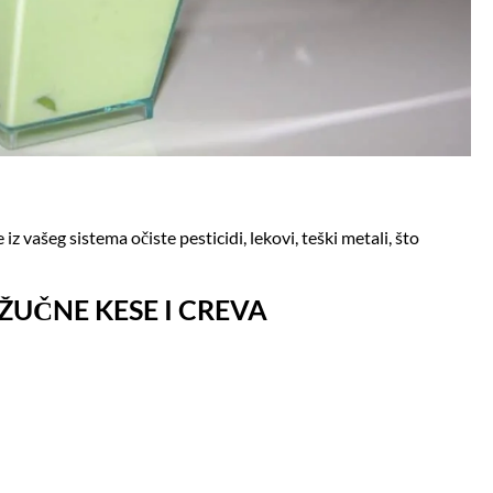
z vašeg sistema očiste pesticidi, lekovi, teški metali, što
 ŽUČNE KESE I CREVA