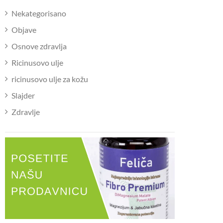
Nekategorisano
Objave
Osnove zdravlja
Ricinusovo ulje
ricinusovo ulje za kožu
Slajder
Zdravlje