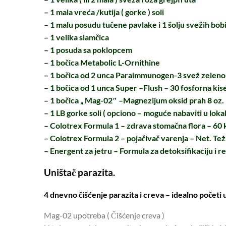
– 1 mala vreća /kutija ( gorke ) soli
– 1 malu posudu tučene pavlake i 1 šolju svežih bob
– 1 velika slamčica
– 1 posuda sa poklopcem
– 1 bočica Metabolic L-Ornithine
– 1 bočica od 2 unca Paraimmunogen-3 svež zeleno
– 1 bočica od 1 unca Super –Flush – 30 fosforna kis
– 1 bočica „ Mag-02″ –Magnezijum oksid prah 8 oz.
– 1 LB gorke soli ( opciono – moguće nabaviti u lokal
– Colotrex Formula 1 – zdrava stomačna flora – 60 
– Colotrex Formula 2 – pojačivač varenja – Net. Tež
– Energent za jetru – Formula za detoksifikaciju i r
Uništač parazita.
4 dnevno čišćenje parazita i creva – idealno početi 
Mag-02 upotreba ( Čišćenje creva )