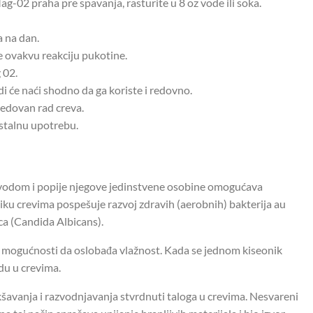
g-02 praha pre spavanja, rasturite u 8 oz vode ili soka.
a na dan.
je ovakvu reakciju pukotine.
 02.
di će naći shodno da ga koriste i redovno.
redovan rad creva.
 stalnu upotrebu.
 vodom i popije njegove jedinstvene osobine omogućava
niku crevima pospešuje razvoj zdravih (aerobnih) bakterija au
ica (Candida Albicans).
 mogućnosti da oslobađa vlažnost. Kada se jednom kiseonik
du u crevima.
šavanja i razvodnjavanja stvrdnuti taloga u crevima. Nesvareni