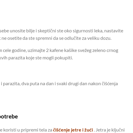
be unosite bilje i skeptični ste oko sigurnosti leka, nastavite
e osetite da ste spremni da se odlučite za veliku dozu.
om cele godine, uzimajte 2 kafene kašike svežeg zeleno crnog
kvih parazita koje ste mogli pokupiti.
 i parazita, dva puta na dan i svaki drugi dan nakon čišćenja
potrebe
 koristi u pripremi tela za
čišćenje jetre i žući
. Jetra je ključni