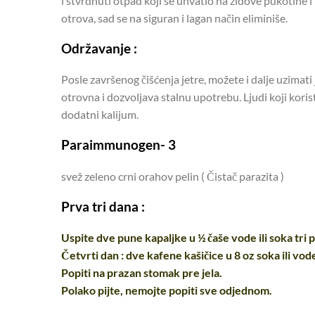
i stvrdnuti otpad koji se uhvatio na zidove pukotine i 
otrova, sad se na siguran i lagan način eliminiše.
Održavanje :
Posle završenog čišćenja jetre, možete i dalje uzimati
otrovna i dozvoljava stalnu upotrebu. Ljudi koji kor
dodatni kalijum.
Paraimmunogen- 3
svež zeleno crni orahov pelin ( Čistač parazita )
Prva tri dana :
Uspite dve pune kapaljke u ½ čaše vode ili soka tri 
Četvrti dan : dve kafene kašičice u 8 oz soka ili vo
Popiti na prazan stomak pre jela.
Polako pijte, nemojte popiti sve odjednom.