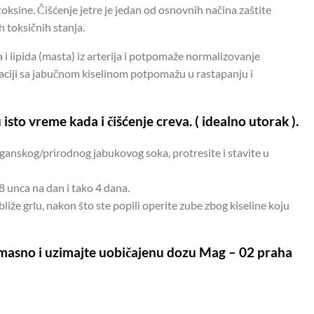
 toksine. Čišćenje jetre je jedan od osnovnih načina zaštite
ih toksičnih stanja.
i lipida (masta) iz arterija i potpomaže normalizovanje
aciji sa jabučnom kiselinom potpomažu u rastapanju i
 isto vreme kada i čišćenje creva. ( idealno utorak ).
ganskog/prirodnog jabukovog soka, protresite i stavite u
8 unca na dan i tako 4 dana.
liže grlu, nakon što ste popili operite zube zbog kiseline koju
nemasno i uzimajte uobičajenu dozu Mag – 02 praha