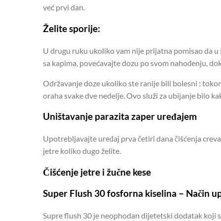
već prvi dan.
Želite sporije:
U drugu ruku ukoliko vam nije prijatna pomisao da u se
sa kapima, povećavajte dozu po svom nahođenju, dok n
Održavanje doze ukoliko ste ranije bili bolesni : tok
oraha svake dve nedelje. Ovo služi za ubijanje bilo ka
Uništavanje parazita zaper uređajem
Upotrebljavajte uređaj prva četiri dana čišćenja creva
jetre koliko dugo želite.
Čišćenje jetre i žučne kese
Super Flush 30 fosforna kiselina – Način u
Supre flush 30 je neophodan dijetetski dodatak koji se