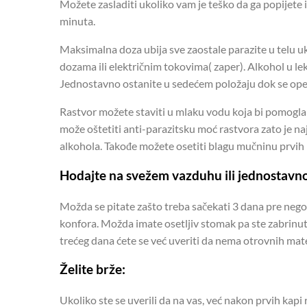
Možete zasladiti ukoliko vam je teško da ga popijete i
minuta.
Maksimalna doza ubija sve zaostale parazite u telu uk
dozama ili električnim tokovima( zaper). Alkohol u l
Jednostavno ostanite u sedećem položaju dok se ope
Rastvor možete staviti u mlaku vodu koja bi pomogla o
može oštetiti anti-parazitsku moć rastvora zato je na
alkohola. Takođe možete osetiti blagu mučninu prvih
Hodajte na svežem vazduhu ili jednostavno
Možda se pitate zašto treba sačekati 3 dana pre nego 
konfora. Možda imate osetljiv stomak pa ste zabrinuti 
trećeg dana ćete se već uveriti da nema otrovnih mate
Želite brže:
Ukoliko ste se uverili da na vas, već nakon prvih kapi