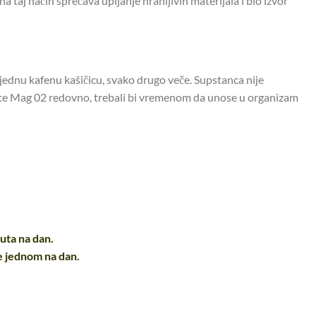
na taj način sprečava upijanje hranljivih materijala i bio izvor
 jednu kafenu kašičicu, svako drugo veče. Supstanca nije
iste Mag 02 redovno, trebali bi vremenom da unose u organizam
puta na dan.
de jednom na dan.