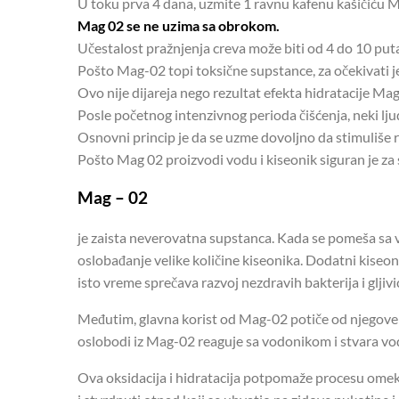
U toku prva 4 dana, uzmite 1 ravnu kafenu kašičiću Ma
Mag 02 se ne uzima sa obrokom.
Učestalost pražnjenja creva može biti od 4 do 10 put
Pošto Mag-02 topi toksične supstance, za očekivati ​​
Ovo nije dijareja nego rezultat efekta hidratacije Mag
Posle početnog intenzivnog perioda čišćenja, neki lju
Osnovni princip je da se uzme dovoljno da stimuliše 
Pošto Mag 02 proizvodi vodu i kiseonik siguran je za
Mag – 02
je zaista neverovatna supstanca. Kada se pomeša sa
oslobađanje velike količine kiseonika. Dodatni kiseo
isto vreme sprečava razvoj nezdravih bakterija i gljiv
Međutim, glavna korist od Mag-02 potiče od njegove
oslobodi iz Mag-02 reaguje sa vodonikom i stvara vo
Ova oksidacija i hidratacija potpomaže procesu omek