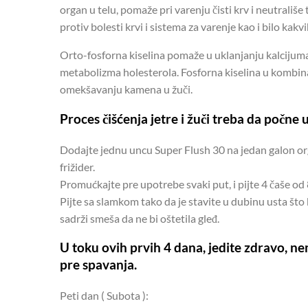
organ u telu, pomaže pri varenju čisti krv i neutrališe
protiv bolesti krvi i sistema za varenje kao i bilo kakv
Orto-fosforna kiselina pomaže u uklanjanju kalcijuma 
metabolizma holesterola. Fosforna kiselina u kombin
omekšavanju kamena u žuči.
Proces čišćenja jetre i žuči treba da počne u
Dodajte jednu uncu Super Flush 30 na jedan galon or
frižider.
Promućkajte pre upotrebe svaki put, i pijte 4 čaše od 
Pijte sa slamkom tako da je stavite u dubinu usta što b
sadrži smeša da ne bi oštetila gleđ.
U toku ovih prvih 4 dana, jedite zdravo, 
pre spavanja.
Peti dan ( Subota ):