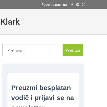
Posetite nas i na
 Klark
Претрага
за: