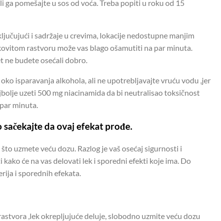
li ga pomešajte u sos od voća. Treba popiti u roku od 15
ljučujući i sadržaje u crevima, lokacije nedostupne manjim
ekovitom rastvoru može vas blago ošamutiti na par minuta.
t ne budete osećali dobro.
ko isparavanja alkohola, ali ne upotrebljavajte vruću vodu ,jer
jbolje uzeti 500 mg niacinamida da bi neutralisao toksičnost
 par minuta.
 sačekajte da ovaj efekat prođe.
što uzmete veću dozu. Razlog je vaš osećaj sigurnosti i
kako će na vas delovati lek i sporedni efekti koje ima. Do
rija i sporednih efekata.
 rastvora ,lek okrepljujuće deluje, slobodno uzmite veću dozu