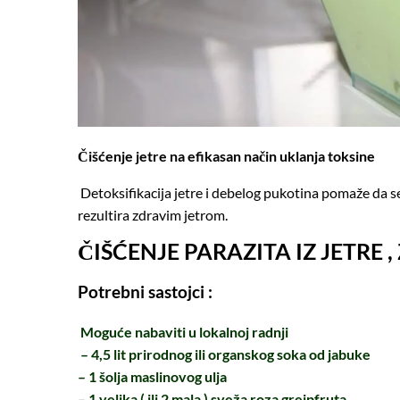
Čišćenje jetre na efikasan način uklanja toksine
Detoksifikacija jetre i debelog pukotina pomaže da se i
rezultira zdravim jetrom.
ČIŠĆENJE PARAZITA IZ JETRE ,
Potrebni sastojci :
Moguće nabaviti u lokalnoj radnji
– 4,5 lit prirodnog ili organskog soka od jabuke
– 1 šolja maslinovog ulja
– 1 velika ( ili 2 mala ) sveža roza grejpfruta