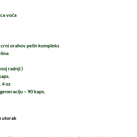
ica voća
 crni orahov pelin kompleks
elina
noj radnji )
kaps.
. 4 oz
egeneraciju – 90 kaps.
u utorak