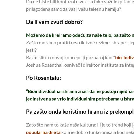
Da ne biste bili konfuzni u vezi sa tako važnim pitanj
prilagođena samo za vas i vašu telesnu hemiju?
Da li vam zvuči dobro?
Možemo da kreiramo odeću za naše telo, pa zašto ne 
Zašto moramo pratiti restriktivne režime ishrane s lep
jesti?
Razmislite o novoj koncepciji poznatoj kao “
bio-indi
Joshua Rosenthal, osnivač i direktor Instituta za Int
Po Rosentalu:
“Bioindividualna ishrana znači da ne postoji nijedn
jedinstvena sa vrlo individualnim potrebama u ishra
Pa zašto onda koristimo hranu iz prekompl
Zato što nam to kaže naša kultura; ili je to trend koji
popularna dijeta
koja je dobro funkcionisala kod nek