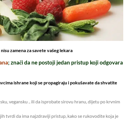
i nisu zamena za savete vašeg lekara
rana
; znači da ne postoji jedan pristup koji odgovara
vcima ishrane koji se propagiraju i pokušavate da shvatite
sku, vegansku .. ili da isprobate sirovu hranu, dijetu po krvnim
ih tvrdi da ima najzdraviji pristup, kako se rukovodite koja je