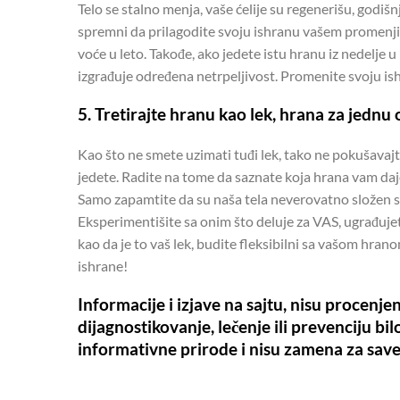
Telo se stalno menja, vaše ćelije su regenerišu, godiš
spremni da prilagodite svoju ishranu vašem promenjivo
voće u leto. Takođe, ako jedete istu hranu iz nedelje u
izgrađuje određena netrpeljivost. Promenite svoju ishr
5. Tretirajte hranu kao lek, hrana za jednu
Kao što ne smete uzimati tuđi lek, tako ne pokušavajt
jedete. Radite na tome da saznate koja hrana vam daje 
Samo zapamtite da su naša tela neverovatno složen 
Eksperimentišite sa onim što deluje za VAS, ugrađujet
kao da je to vaš lek, budite fleksibilni sa vašom hrano
ishrane!
Informacije i izjave na sajtu, nisu procenj
dijagnostikovanje, lečenje ili prevenciju bi
informativne prirode i nisu zamena za save