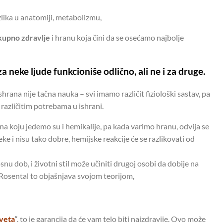
zlika u anatomiji, metabolizmu,
kupno zdravlje
i hranu koja čini da se osećamo najbolje
a neke ljude funkcioniše odlično, ali ne i za druge.
hrana nije tačna nauka – svi imamo različit fiziološki sastav, pa
različitim potrebama u ishrani.
ana koju jedemo su i hemikalije, pa kada varimo hranu, odvija se
ke i nisu tako dobre, hemijske reakcije će se razlikovati od
snu dob, i životni stil može učiniti drugoj osobi da dobije na
a. Rosental to objašnjava svojom teorijom,
cveta
“
, to je garancija da će vam telo biti najzdravije. Ovo može