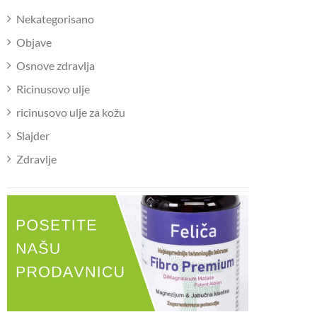
Nekategorisano
Objave
Osnove zdravlja
Ricinusovo ulje
ricinusovo ulje za kožu
Slajder
Zdravlje