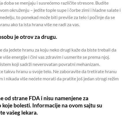
nja doba se menjaju i susrećemo različite stresore. Budite
m okruženju – jedite tople supe i čorbe zimi i hladne salate i
 nedelju, to ponekad može biti previše za telo i počinje da se
anu ako ta ista hrana više ne radi za vas.
 osobu je otrov za drugu.
e da jedete hranu za koju neko drugi kaže da biste trebali da
više energije i čini vas zdravim i usmerite se prema njoj.
sistem koji sadrži neverovatan povratni mehanizam.
e takvu hranu u svoje telo. Ne zaboravite da tretirate hranu
m i nikada više nećete morati da pratite još jedan strogi režim
ene od strane FDA i nisu namenjene za
lo koje bolesti. Informacije na ovom sajtu su
te vašeg lekara.