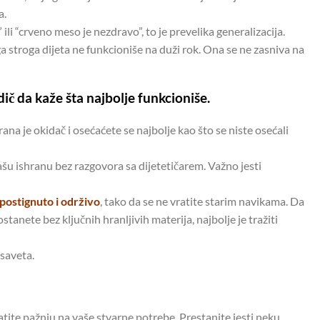
a.
ili “crveno meso je nezdravo”, to je prevelika generalizacija.
 stroga dijeta ne funkcioniše na duži rok. Ona se ne zasniva na
dič da kaže šta najbolje funkcioniše.
na je okidač i osećaćete se najbolje kao što se niste osećali
u ishranu bez razgovora sa dijetetičarem. Važno jesti
 postignuto i održivo
, tako da se ne vratite starim navikama. Da
stanete bez ključnih hranljivih materija, najbolje je tražiti
 saveta.
atite pažnju na vaše stvarne potrebe. Prestanite jesti neku