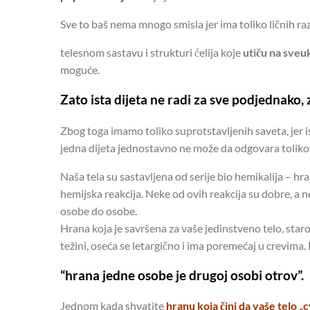
Sve to baš nema mnogo smisla jer ima toliko ličnih ra
telesnom sastavu i strukturi ćelija koje
utiču na sveu
moguće.
Zato ista dijeta ne radi za sve podjednako, z
Zbog toga imamo toliko suprotstavljenih saveta, jer is
jedna dijeta jednostavno ne može da odgovara toliko 
Naša tela su sastavljena od serije bio hemikalija – hr
hemijska reakcija. Neke od ovih reakcija su dobre, a ne
osobe do osobe.
Hrana koja je savršena za vaše jedinstveno telo, staro
težini, oseća se letargično i ima poremećaj u crevim
“hrana jedne osobe je drugoj osobi otrov”.
Jednom kada shvatite
hranu koja čini da vaše telo „