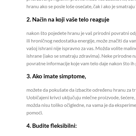
hranu ako se posle loše osećate, čak i ako je smatraju
2. Način na koji vaše telo reaguje
nakon što pojedete hranu je vaš prirodni povratni o
ili hroničnog nedostatka energije, može značiti da vam
vašoj ishrani nije ispravno za vas. Možda volite maline 
ishrane (iako se smatraju zdravima). Neke prirodne na
povratne informacije koje vam telo daje nakon što ih
3. Ako imate simptome
,
možete da pokušate da izbacite određenu hranu za tri d
Uobičajeni krivci uključuju mlečne proizvode, šećere
možda nisu toliko očigledne, na vama je da eksperimen
pomoći.
4. Budite fleksibilni: