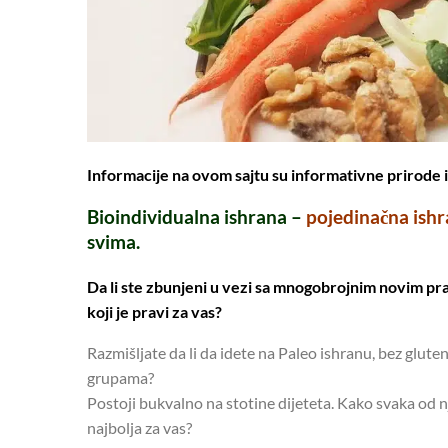
Informacije na ovom sajtu su informativne prirode 
Bioindividualna ishrana –
pojedinačna ish
svima.
Da li ste zbunjeni u vezi sa mnogobrojnim novim pra
koji je pravi za vas?
Razmišljate da li da idete na Paleo ishranu, bez gluten
grupama?
Postoji bukvalno na stotine dijeteta. Kako svaka od nj
najbolja za vas?