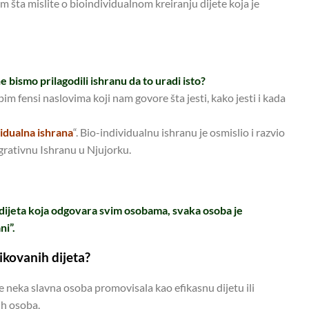
em šta mislite o bioindividualnom kreiranju dijete koja je
bismo prilagodili ishranu da to uradi isto?
im fensi naslovima koji nam govore šta jesti, kako jesti i kada
vidualna ishrana
“. Bio-individualnu ishranu je osmislio i razvio
egrativnu Ishranu u Njujorku.
a dijeta koja odgovara svim osobama, svaka osoba je
ni”.
ikovanih dijeta?
 je neka slavna osoba promovisala kao efikasnu dijetu ili
ih osoba.