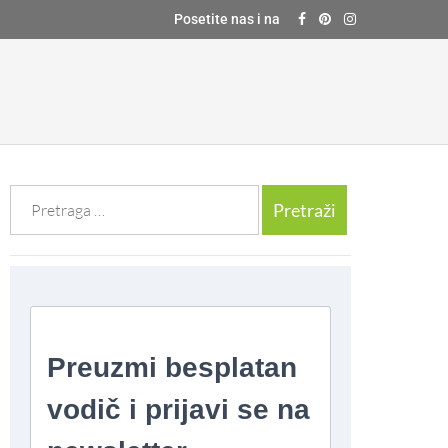
Posetite nas i na
Претрага
за: