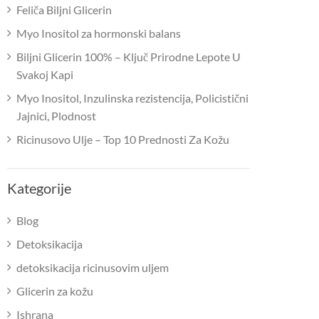
Feliča Biljni Glicerin
Myo Inositol za hormonski balans
Biljni Glicerin 100% – Ključ Prirodne Lepote U
Svakoj Kapi
Myo Inositol, Inzulinska rezistencija, Policistični
Jajnici, Plodnost
Ricinusovo Ulje – Top 10 Prednosti Za Kožu
Kategorije
Blog
Detoksikacija
detoksikacija ricinusovim uljem
Glicerin za kožu
Ishrana