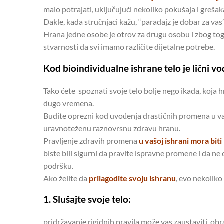
malo potrajati, uključujući nekoliko pokušaja i grešak
Dakle, kada stručnjaci kažu, “paradajz je dobar za vas” 
Hrana jedne osobe je otrov za drugu osobu i zbog toga
stvarnosti da svi imamo različite dijetalne potrebe.
Kod bioindividualne ishrane telo je lični vo
Tako ćete spoznati svoje telo bolje nego ikada, koja hra
dugo vremena.
Budite oprezni kod uvođenja drastičnih promena u vaš
uravnoteženu raznovrsnu zdravu hranu.
Pravljenje zdravih promena
u vašoj ishrani mora biti
biste bili sigurni da pravite ispravne promene i da ne o
podršku.
Ako želite da
prilagodite svoju ishranu
, evo nekoliko
1. Slušajte svoje telo:
pridržavanje rigidnih pravila može vas zaustaviti, obr