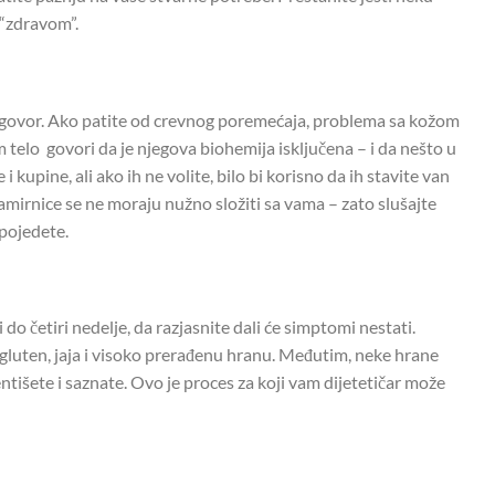
 “zdravom”.
dgovor. Ako patite od crevnog poremećaja, problema sa kožom
 telo govori da je njegova biohemija isključena – i da nešto u
i kupine, ali ako ih ne volite, bilo bi korisno da ih stavite van
mirnice se ne moraju nužno složiti sa vama – zato slušajte
 pojedete.
o četiri nedelje, da razjasnite dali će simptomi nestati.
, gluten, jaja i visoko prerađenu hranu. Međutim, neke hrane
tišete i saznate. Ovo je proces za koji vam dijetetičar može