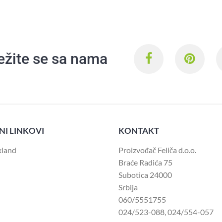
ežite se sa nama
NI LINKOVI
KONTAKT
xland
Proizvođač Feliča d.o.o.
Braće Radića 75
Subotica 24000
Srbija
060/5551755
024/523-088
,
024/554-057