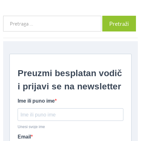
Претрага
за: