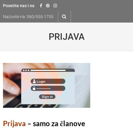
Skip
Posetite nas i na
to
Nazovite na:
060/555-1755
content
PRIJAVA
Prijava
– samo za članove