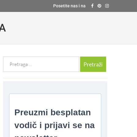
Posetite nas i na
 A
Претрага
за: