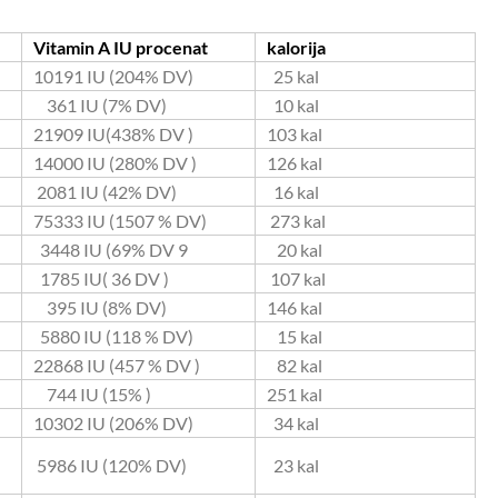
Vitamin A IU procenat
kalorija
10191 IU (204% DV)
25 kal
361 IU (7% DV)
10 kal
21909 IU(438% DV )
103 kal
14000 IU (280% DV )
126 kal
2081 IU (42% DV)
16 kal
75333 IU (1507 % DV)
273 kal
3448 IU (69% DV 9
20 kal
1785 IU( 36 DV )
107 kal
395 IU (8% DV)
146 kal
5880 IU (118 % DV)
15 kal
22868 IU (457 % DV )
82 kal
744 IU (15% )
251 kal
10302 IU (206% DV)
34 kal
5986 IU (120% DV)
23 kal