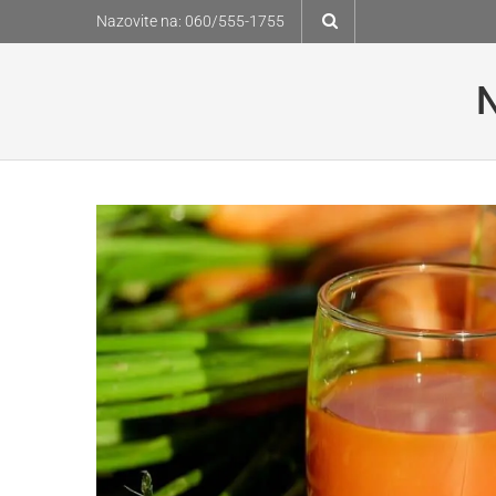
Skip
Nazovite na:
060/555-1755
to
content
N