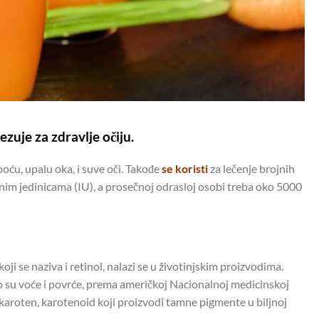
ezuje za zdravlje očiju.
ću, upalu oka, i suve oči. Takođe
se koristi
za lečenje brojnih
nim jedinicama (IU), a prosečnoj odrasloj osobi treba oko 5000
ji se naziva i retinol, nalazi se u životinjskim proizvodima.
o su voće i povrće, prema američkoj Nacionalnoj medicinskoj
a-karoten, karotenoid koji proizvodi tamne pigmente u biljnoj