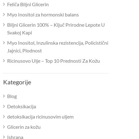
Feliča Biljni Glicerin
Myo Inositol za hormonski balans
Biljni Glicerin 100% – Ključ Prirodne Lepote U
Svakoj Kapi
Myo Inositol, Inzulinska rezistencija, Policistični
Jajnici, Plodnost
Ricinusovo Ulje – Top 10 Prednosti Za Kožu
Kategorije
Blog
Detoksikacija
detoksikacija ricinusovim uljem
Glicerin za kožu
Ishrana