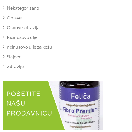
Nekategorisano
Objave
Osnove zdravlja
Ricinusovo ulje
ricinusovo ulje za kožu
Slajder
Zdravlje