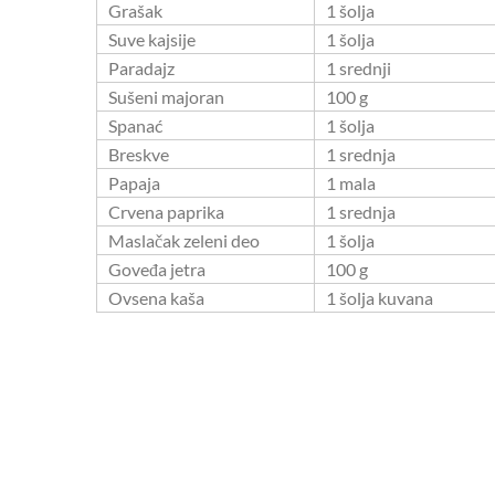
Grašak
1 šolja
Suve kajsije
1 šolja
Paradajz
1 srednji
Sušeni majoran
100 g
Spanać
1 šolja
Breskve
1 srednja
Papaja
1 mala
Crvena paprika
1 srednja
Maslačak zeleni deo
1 šolja
Goveđa jetra
100 g
Ovsena kaša
1 šolja kuvana