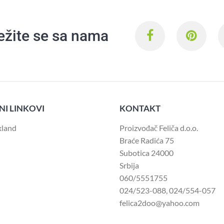
ežite se sa nama
NI LINKOVI
KONTAKT
xland
Proizvođač Feliča d.o.o.
Braće Radića 75
Subotica 24000
Srbija
060/5551755
024/523-088
,
024/554-057
felica2doo@yahoo.com