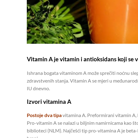
Vitamin A je vitamin i antioksidans koji se v
Ishrana bogata vitaminom A može sprečiti noćnu slepo
zdravstvenih stanja. Vitamin A se mjeri u međunarod
IU dnevno.
Izvori vitamina A
Postoje dva tipa
vitamina A. Preformirani vitamin A, ko
Pro-vitamin A se nalazi u biljnim namirnicama kao št
biblioteci (NLM). Najčešći tip pro-vitamina A je bet