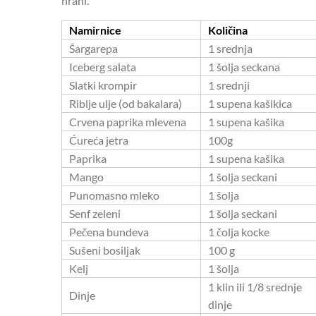
hrani.
Namirnice
Količina
Šargarepa
1 srednja
Iceberg salata
1 šolja seckana
Slatki krompir
1 srednji
Riblje ulje (od bakalara)
1 supena kašikica
Crvena paprika mlevena
1 supena kašika
Ćureća jetra
100g
Paprika
1 supena kašika
Mango
1 šolja seckani
Punomasno mleko
1 šolja
Senf zeleni
1 šolja seckani
Pečena bundeva
1 čolja kocke
Sušeni bosiljak
100 g
Kelj
1 šolja
1 klin ili 1/8 srednje
Dinje
dinje