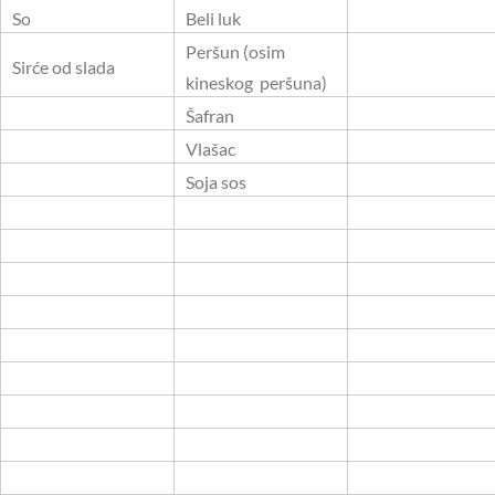
So
Beli luk
Peršun (osim
Sirće od slada
kineskog peršuna)
Šafran
Vlašac
Soja sos