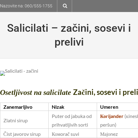
Skip
Nazovite na:
060/555-1755
to
content
Salicilati – začini, sosevi i
prelivi
Začini, sosevi i prel
Osetljivost na salicilate
Zanemarljivo
Nizak
Umeren
Puter od jabuka od
Коrijander
(кines
Zlatni sirup
prihvatljivih sorti
peršun)
Čist јavorov sirup
Комorač suvi
Мајоnez