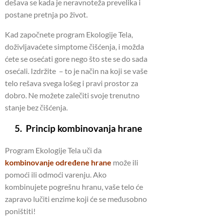
dešava se kada je neravnoteža prevelika i
postane pretnja po život.
Kad započnete program Ekologije Tela,
doživljavaćete simptome čišćenja, i možda
ćete se osećati gore nego što ste se do sada
osećali. Izdržite – to je način na koji se vaše
telo rešava svega lošeg i pravi prostor za
dobro. Ne možete zalečiti svoje trenutno
stanje bez čišćenja.
5. Princip kombinovanja hrane
Program Ekologije Tela uči da
kombinovanje određene hrane
može ili
pomoći ili odmoći varenju. Ako
kombinujete pogrešnu hranu, vaše telo će
zapravo lučiti enzime koji će se međusobno
poništiti!