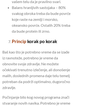
vašem telu da je pravilno svari.
Balans hranljivih sastojaka – 80%
svakog obroka treba da bude povrće
koje raste na zemlji i morsko,
okeansko povrće. Ostalih 20% treba
da bude protein ili zrno.
Princip
korak po korak
Baš kao što je potrebno vreme da se izađe
iz ravnoteže, potrebno je vreme da
obnovite svoje zdravlje. Ne možete
očekivati ​​trenutno izlečenje, ali donošenje
malih, doslednih promena daje telu temelj
potreban da podrži optimalno, dugoročno
zdravlje.
Počinjanje bilo kog novog programa znači
stvaranje novih navika. Potrebno je vreme