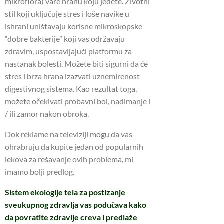
mikroflora) vare hranu koju jedete. Životni
stil koji uključuje stres i loše navike u
ishrani uništavaju korisne mikroskopske
“dobre bakterije” koji vas održavaju
zdravim, uspostavljajući platformu za
nastanak bolesti. Možete biti sigurni da će
stres i brza hrana izazvati uznemirenost
digestivnog sistema. Kao rezultat toga,
možete očekivati ​​probavni bol, nadimanje i
/ ili zamor nakon obroka.
Dok reklame na televiziji mogu da vas
ohrabruju da kupite jedan od popularnih
lekova za rešavanje ovih problema, mi
imamo bolji predlog.
Sistem ekologije tela za postizanje
sveukupnog zdravlja vas podučava kako
da povratite zdravlje creva i predlaže