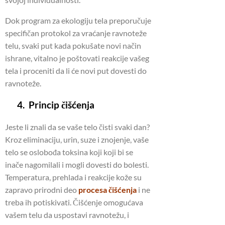
Dok program za ekologiju tela preporučuje
specifičan protokol za vraćanje ravnoteže
telu, svaki put kada pokušate novi način
ishrane, vitalno je poštovati reakcije vašeg
tela i proceniti da li će novi put dovesti do
ravnoteže.
4. Princip čišćenja
Jeste li znali da se vaše telo čisti svaki dan?
Kroz eliminaciju, urin, suze i znojenje, vaše
telo se oslobođa toksina koji koji bi se
inače nagomilali i mogli dovesti do bolesti.
Temperatura, prehlada i reakcije kože su
zapravo prirodni deo
procesa čišćenja
i ne
treba ih potiskivati. Čišćenje omogućava
vašem telu da uspostavi ravnotežu, i