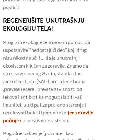
postići!
REGENERIŠITE UNUTRAŠNJU
EKOLOGIJU TELA!
Program ekologije tela će vam pomoći da
uspostavite “nedostajući deo” koji drugi
nisu nikad naučili … da je unutrašnji
ekosistem ključan za zdravlje. Znamo da
stres savremenog života, standardne
američke dijete (SAD) prerađena hrana
,previše šećera i previše zavisnosti od
lekova i antibiotika mogu oslabiti vaš
imunitet, utrti put za prerano starenje i
uzrokovati bolesti poput raka,
jer zdravlje
počinje
u digestivnom sistemu.
Pogodne bakterije (poznate i kao