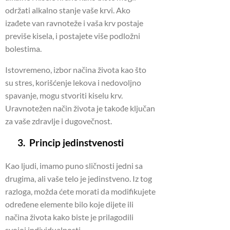
održati alkalno stanje vaše krvi. Ako
izađete van ravnoteže i vaša krv postaje
previše kisela, i postajete više podložni
bolestima.
Istovremeno, izbor načina života kao što
su stres, korišćenje lekova i nedovoljno
spavanje, mogu stvoriti kiselu krv.
Uravnotežen način života je takođe ključan
za vaše zdravlje i dugovečnost.
3. Princip jedinstvenosti
Kao ljudi, imamo puno sličnosti jedni sa
drugima, ali vaše telo je jedinstveno. Iz tog
razloga, možda ćete morati da modifikujete
određene elemente bilo koje dijete ili
načina života kako biste je prilagodili
svojoj individualnosti.