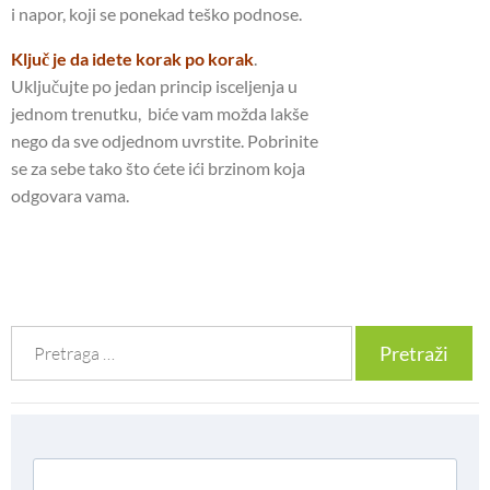
i napor, koji se ponekad teško podnose.
Ključ je da idete korak po korak
.
Uključujte po jedan princip isceljenja u
jednom trenutku, biće vam možda lakše
nego da sve odjednom uvrstite. Pobrinite
se za sebe tako što ćete ići brzinom koja
odgovara vama.
Претрага
за: