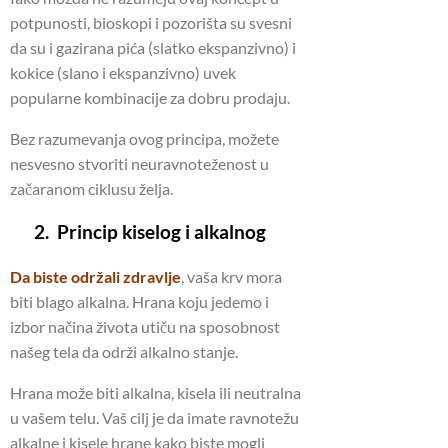
potpunosti, bioskopi i pozorišta su svesni
da su i gazirana pića (slatko ekspanzivno) i
kokice (slano i ekspanzivno) uvek
popularne kombinacije za dobru prodaju.
Bez razumevanja ovog principa, možete
nesvesno stvoriti neuravnoteženost u
začaranom ciklusu želja.
2. Princip kiselog i alkalnog
Da biste održali zdravlje
, vaša krv mora
biti blago alkalna. Hrana koju jedemo i
izbor načina života utiču na sposobnost
našeg tela da održi alkalno stanje.
Hrana može biti alkalna, kisela ili neutralna
u vašem telu. Vaš cilj je da imate ravnotežu
alkalne i kisele hrane kako biste mogli