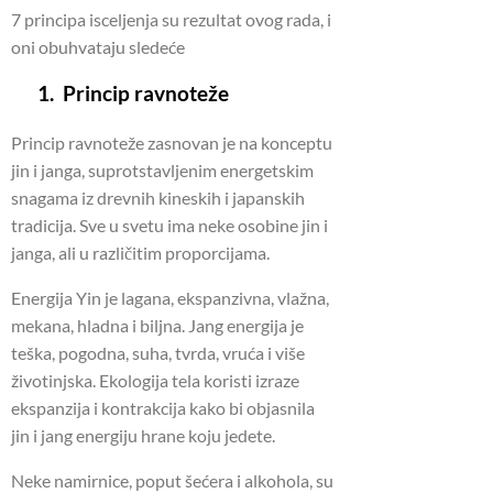
7 principa isceljenja su rezultat ovog rada, i
oni obuhvataju sledeće
1. Princip ravnoteže
Princip ravnoteže zasnovan je na konceptu
jin i janga, suprotstavljenim energetskim
snagama iz drevnih kineskih i japanskih
tradicija. Sve u svetu ima neke osobine jin i
janga, ali u različitim proporcijama.
Energija Yin je lagana, ekspanzivna, vlažna,
mekana, hladna i biljna. Jang energija je
teška, pogodna, suha, tvrda, vruća i više
životinjska. Ekologija tela koristi izraze
ekspanzija i kontrakcija kako bi objasnila
jin i jang energiju hrane koju jedete.
Neke namirnice, poput šećera i alkohola, su