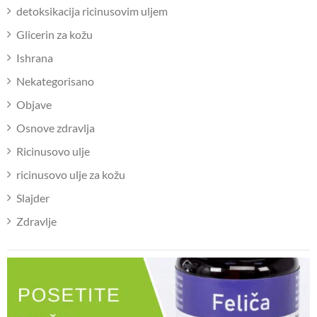
detoksikacija ricinusovim uljem
Glicerin za kožu
Ishrana
Nekategorisano
Objave
Osnove zdravlja
Ricinusovo ulje
ricinusovo ulje za kožu
Slajder
Zdravlje