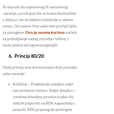
To dovodi do usporenog ili narušenog
varenja, uzrokujući da se hrana fermentiše
u želucu i da se toksini oslobode u vašem
crevu. Ovi uslovi čine vaše telo privlačnijim
za patogene.
Ovo je veoma korisno
načelo
za poboljšanje vašeg zdravlja i težine, i
često jedno od najnerazvijenijih.
6. Princip 80/20
Ovaj princip ima dva koncepta koji pomažu
vaše varenje:
Količina – Prejedanje ozbiljno slabi
vaš probavni sistem. Dajte želudcu i
crevima dovoljno prostora tako što
ćete ih popuniti na 80% kapaciteta i
ostaviti 20% praznog da pomogne