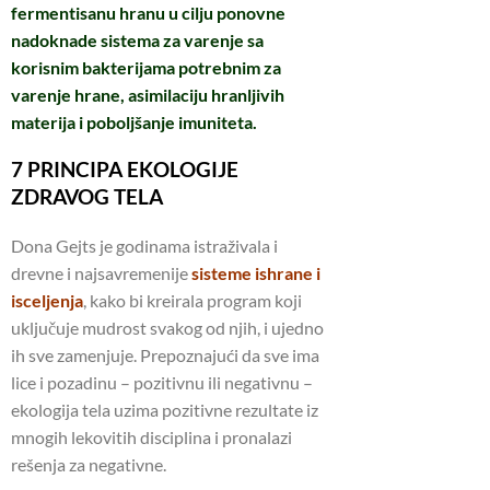
fermentisanu hranu u cilju ponovne
nadoknade sistema za varenje sa
korisnim bakterijama potrebnim za
varenje hrane, asimilaciju hranljivih
materija i poboljšanje imuniteta.
7 PRINCIPA EKOLOGIJE
ZDRAVOG TELA
Dona Gejts je godinama istraživala i
drevne i najsavremenije
sisteme ishrane i
isceljenja
, kako bi kreirala program koji
uključuje mudrost svakog od njih, i ujedno
ih sve zamenjuje. Prepoznajući da sve ima
lice i pozadinu – pozitivnu ili negativnu –
ekologija tela uzima pozitivne rezultate iz
mnogih lekovitih disciplina i pronalazi
rešenja za negativne.