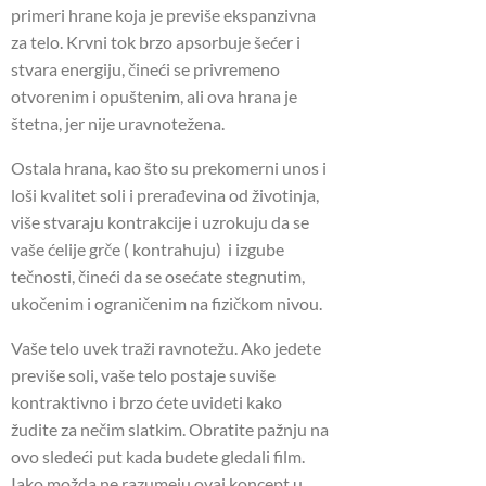
primeri hrane koja je previše ekspanzivna
za telo. Krvni tok brzo apsorbuje šećer i
stvara energiju, čineći se privremeno
otvorenim i opuštenim, ali ova hrana je
štetna, jer nije uravnotežena.
Ostala hrana, kao što su prekomerni unos i
loši kvalitet soli i prerađevina od životinja,
više stvaraju kontrakcije i uzrokuju da se
vaše ćelije grče ( kontrahuju) i izgube
tečnosti, čineći da se osećate stegnutim,
ukočenim i ograničenim na fizičkom nivou.
Vaše telo uvek traži ravnotežu. Ako jedete
previše soli, vaše telo postaje suviše
kontraktivno i brzo ćete uvideti kako
žudite za nečim slatkim. Obratite pažnju na
ovo sledeći put kada budete gledali film.
Iako možda ne razumeju ovaj koncept u