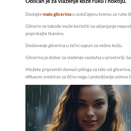
Odličan je za vlaženje kože ruku i noktiju.
Dodajte
malo glicerina
u uobičajenu kremu za ruke ili 
Glicerin se takođe može koristiti za uklanjanje nepos
poprskajte tkaninu.
Dodavanje glicerina u tečni sapun za nežnu kožu.
Glicerina je dobar za vlaženje vazduha u prostoriji. 
Možete pripremiti domaći pilinga za telo od glicerina, 
efikasno sredstvo za ličnu negu i poboljšanje uslova ž