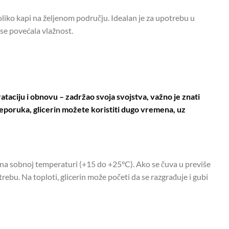
iko kapi na željenom području. Idealan je za upotrebu u
se povećala vlažnost.
rataciju i obnovu – zadržao svoja svojstva, važno je znati
preporuka, glicerin možete koristiti dugo vremena, uz
va na sobnoj temperaturi (+15 do +25°C). Ako se čuva u previše
ebu. Na toploti, glicerin može početi da se razgrađuje i gubi