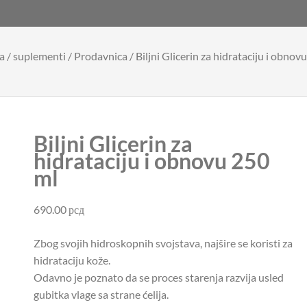
a
/
suplementi
/
Prodavnica
/ Biljni Glicerin za hidrataciju i obnov
Biljni Glicerin za
hidrataciju i obnovu 250
ml
690.00
рсд
Zbog svojih hidroskopnih svojstava, najšire se koristi za
hidrataciju kože.
Odavno je poznato da se proces starenja razvija usled
gubitka vlage sa strane ćelija.