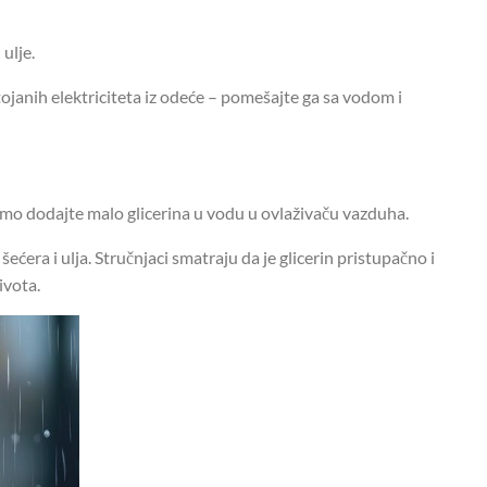
ulje.
tojanih elektriciteta iz odeće – pomešajte ga sa vodom i
Samo dodajte malo glicerina u vodu u ovlaživaču vazduha.
šećera i ulja. Stručnjaci smatraju da je glicerin pristupačno i
ivota.