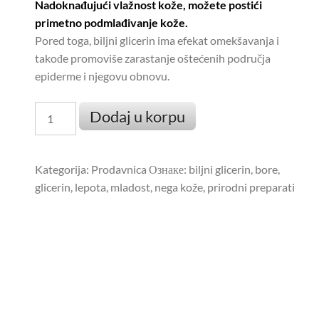
Nadoknađujući vlažnost kože, možete postići
primetno podmlađivanje kože.
Pored toga, biljni glicerin ima efekat omekšavanja i
takođe promoviše zarastanje oštećenih područja
epiderme i njegovu obnovu.
Biljni
Dodaj u korpu
Glicerin
za
hidrataciju
Kategorija:
Prodavnica
Ознаке:
biljni glicerin
,
bore
,
i
glicerin
,
lepota
,
mladost
,
nega kože
,
prirodni preparati
obnovu
250
ml
количина