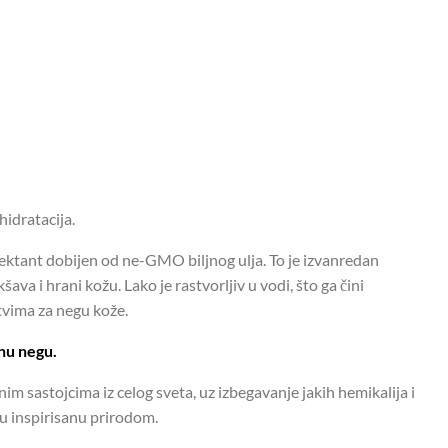
hidratacija.
umektant dobijen od ne-GMO biljnog ulja. To je izvanredan
ava i hrani kožu. Lako je rastvorljiv u vodi, što ga čini
vima za negu kože.
čnu negu.
nim sastojcima iz celog sveta, uz izbegavanje jakih hemikalija i
egu inspirisanu prirodom.