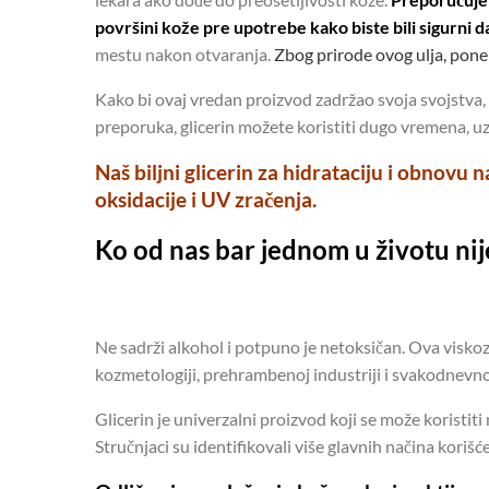
površini kože pre upotrebe kako biste bili sigurni d
mestu nakon otvaranja.
Zbog prirode ovog ulja, pone
Kako bi ovaj vredan proizvod zadržao svoja svojstva, v
preporuka, glicerin možete koristiti dugo vremena, u
Naš biljni glicerin za hidrataciju i obnovu n
oksidacije i UV zračenja.
Ko od nas bar jednom u životu nije
Ne sadrži alkohol i potpuno je netoksičan. Ova viskoz
kozmetologiji, prehrambenoj industriji i svakodnevn
Glicerin je univerzalni proizvod koji se može koristi
Stručnjaci su identifikovali više glavnih načina koriš