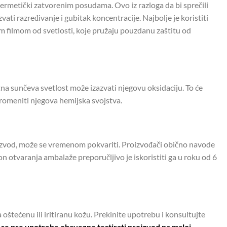
u hermetički zatvorenim posudama. Ovo iz razloga da bi sprečili
ati razređivanje i gubitak koncentracije. Najbolje je koristiti
im filmom od svetlosti, koje pružaju pouzdanu zaštitu od
na sunčeva svetlost može izazvati njegovu oksidaciju. To će
romeniti njegova hemijska svojstva.
proizvod, može se vremenom pokvariti. Proizvođači obično navode
 otvaranja ambalaže preporučljivo je iskoristiti ga u roku od 6
oštećenu ili iritiranu kožu. Prekinite upotrebu i konsultujte
se pre upotrebe obavezno testirati proizvod na maloj