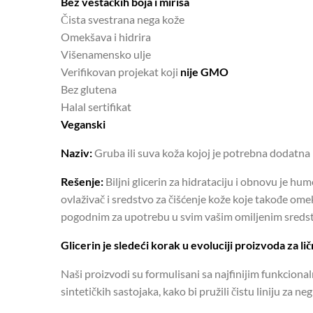
Bez veštačkih boja i mirisa
Čista svestrana nega kože
Omekšava i hidrira
Višenamensko ulje
Verifikovan projekat koji
nije GMO
Bez glutena
Halal sertifikat
Veganski
Naziv:
Gruba ili suva koža kojoj je potrebna dodatna 
Rešenje:
Biljni glicerin za hidrataciju i obnovu je h
ovlaživač i sredstvo za čišćenje kože koje takođe omekš
pogodnim za upotrebu u svim vašim omiljenim sredst
Glicerin je sledeći korak u evoluciji proizvoda za li
Naši proizvodi su formulisani sa najfinijim funkcional
sintetičkih sastojaka, kako bi pružili čistu liniju za n