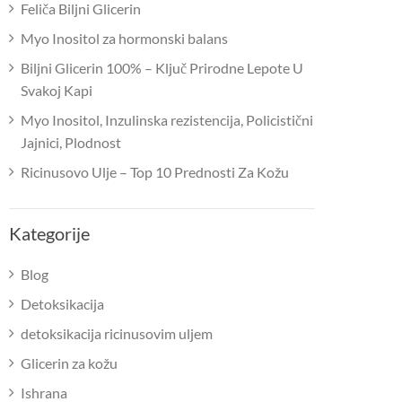
Feliča Biljni Glicerin
Myo Inositol za hormonski balans
Biljni Glicerin 100% – Ključ Prirodne Lepote U
Svakoj Kapi
Myo Inositol, Inzulinska rezistencija, Policistični
Jajnici, Plodnost
Ricinusovo Ulje – Top 10 Prednosti Za Kožu
Kategorije
Blog
Detoksikacija
detoksikacija ricinusovim uljem
Glicerin za kožu
Ishrana