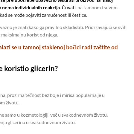
a nema individualnih reakcija.
Čuvati
na tamnom i suvom
kad se može pojaviti zamućenost ili čestice.
ažno je znati kako ga pravilno skladištiti. Pridržavajući se svih
z maksimalnu korist od njega.
alazi se u tamnoj staklenoj bočici radi zaštite od
 koristio glicerin?
na, prozirna tečnost bez boje i mirisa popularna je u
om životu.
ti ne samo u kozmetologiji, već u svakodnevnom životu.
ćenja glicerina u svakodnevnom životu.