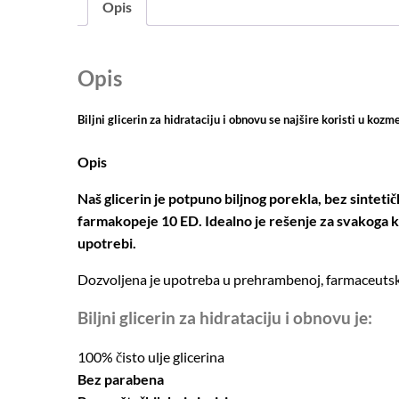
Opis
Opis
Biljni glicerin za hidrataciju i obnovu se najšire koristi u kozme
Opis
Naš glicerin je potpuno biljnog porekla, bez sintet
farmakopeje 10 ED. Idealno je rešenje za svakoga 
upotrebi.
Dozvoljena je upotreba u prehrambenoj, farmaceutskoj
Biljni glicerin za hidrataciju i obnovu je:
100% čisto ulje glicerina
Bez parabena