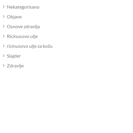
Nekategorisano
Objave
Osnove zdravlja
Ricinusovo ulje
ricinusovo ulje za kožu
Slajder
Zdravlje