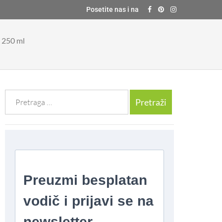
Posetite nas i na
u 250 ml
Претрага
за: