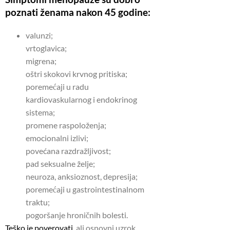
poznati ženama nakon 45 godine:
valunzi;
vrtoglavica;
migrena;
oštri skokovi krvnog pritiska;
poremećaji u radu
kardiovaskularnog i endokrinog
sistema;
promene raspoloženja;
emocionalni izlivi;
povećana razdražljivost;
pad seksualne želje;
neuroza, anksioznost, depresija;
poremećaji u gastrointestinalnom
traktu;
pogoršanje hroničnih bolesti.
Teško je poverovati,
ali osnovni uzrok