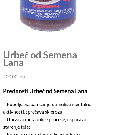
Urbeč od Semena
Lana
430.00
рсд
Prednosti Urbeč od Semena Lana
– Poboljšava pamćenje, stimuliše mentalne
aktivnosti, sprečava sklerozu;
– Ubrzava metaboliče procese, usporava
starenje tela;
– Potpuno razgrađuje ugljene hidrate i