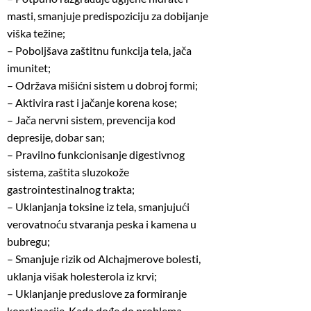
masti, smanjuje predispoziciju za dobijanje
viška težine;
– Poboljšava zaštitnu funkcija tela, jača
imunitet;
– Održava mišićni sistem u dobroj formi;
– Aktivira rast i jačanje korena kose;
– Jača nervni sistem, prevencija kod
depresije, dobar san;
– Pravilno funkcionisanje digestivnog
sistema, zaštita sluzokože
gastrointestinalnog trakta;
– Uklanjanja toksine iz tela, smanjujući
verovatnoću stvaranja peska i kamena u
bubregu;
– Smanjuje rizik od Alchajmerove bolesti,
uklanja višak holesterola iz krvi;
– Uklanjanje preduslove za formiranje
konstipacije. Kada dođe do problema,