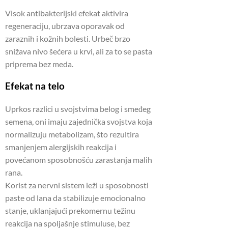
Visok antibakterijski efekat aktivira
regeneraciju, ubrzava oporavak od
zaraznih i kožnih bolesti. Urbeč brzo
snižava nivo šećera u krvi, ali za to se pasta
priprema bez meda.
Efekat na telo
Uprkos razlici u svojstvima belog i smeđeg
semena, oni imaju zajednička svojstva koja
normalizuju metabolizam, što rezultira
smanjenjem alergijskih reakcija i
povećanom sposobnošću zarastanja malih
rana.
Korist za nervni sistem leži u sposobnosti
paste od lana da stabilizuje emocionalno
stanje, uklanjajući prekomernu težinu
reakcija na spoljašnje stimuluse, bez