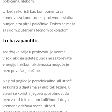
bobicama, hlebom.
Urbeč se koristi kao komponenta za
kremove za konditorske proizvode, slatka
punjenja za pite i palačinke. Dobro se meša
sa sirom, puterom i tečnom čokoladom.
Treba zapamtiti:
sadržaj kalorija u proizvodu je veoma
visok, ako ga jedete puno i ne sagorevate
energiju fizičkom aktivnošću moguće je
brzo povećanje težine.
Na prvi pogled je paradoksalno, ali urbeč
se koristi u dijetama za gubitak težine. U
stvari se koristi njegova sposobnost da
brzo zasiti telo malom količinom i dugo
vremena održava osećaj sitosti.
Pasta stimuliše rad crevne peristaltike,