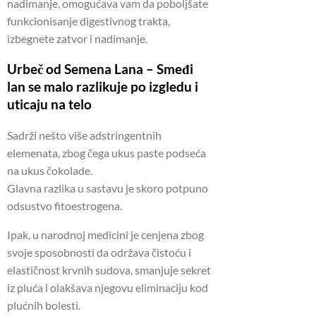
nadimanje, omogućava vam da poboljšate
funkcionisanje digestivnog trakta,
izbegnete zatvor i nadimanje.
Urbeč od Semena Lana – Smeđi
lan se malo razlikuje po izgledu i
uticaju na telo
Sadrži nešto više adstringentnih
elemenata, zbog čega ukus paste podseća
na ukus čokolade.
Glavna razlika u sastavu je skoro potpuno
odsustvo fitoestrogena.
Ipak, u narodnoj medicini je cenjena zbog
svoje sposobnosti da održava čistoću i
elastičnost krvnih sudova, smanjuje sekret
iz pluća i olakšava njegovu eliminaciju kod
plućnih bolesti.