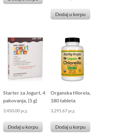
Dodaj u korpu
Starter za Jogurt, 4
Organska Hlorela,
pakovanja, (5 g)
180 tableta
3,450.00
рсд
3,291.67
рсд
Dodaj u korpu
Dodaj u korpu