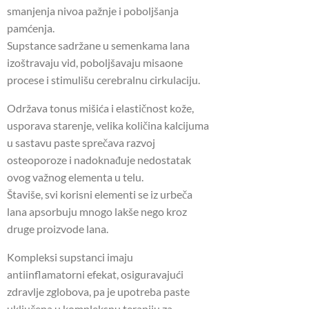
smanjenja nivoa pažnje i poboljšanja
pamćenja.
Supstance sadržane u semenkama lana
izoštravaju vid, poboljšavaju misaone
procese i stimulišu cerebralnu cirkulaciju.
Održava tonus mišića i elastičnost kože,
usporava starenje, velika količina kalcijuma
u ​​sastavu paste sprečava razvoj
osteoporoze i nadoknađuje nedostatak
ovog važnog elementa u telu.
Štaviše, svi korisni elementi se iz urbeča
lana apsorbuju mnogo lakše nego kroz
druge proizvode lana.
Kompleksi supstanci imaju
antiinflamatorni efekat, osiguravajući
zdravlje zglobova, pa je upotreba paste
uključena u kompleksnu terapiju za