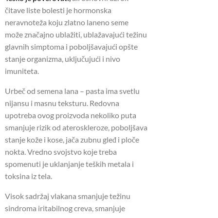
čitave liste bolesti je hormonska
neravnoteža koju zlatno laneno seme
može značajno ublažiti, ublažavajući težinu
glavnih simptoma i poboljšavajući opšte
stanje organizma, uključujući i nivo
imuniteta.
Urbeč od semena lana – pasta ima svetlu
nijansu i masnu teksturu. Redovna
upotreba ovog proizvoda nekoliko puta
smanjuje rizik od ateroskleroze, poboljšava
stanje kože i kose, jača zubnu gleđ i ploče
nokta. Vredno svojstvo koje treba
spomenuti je uklanjanje teških metala i
toksina iz tela.
Visok sadržaj vlakana smanjuje težinu
sindroma iritabilnog creva, smanjuje