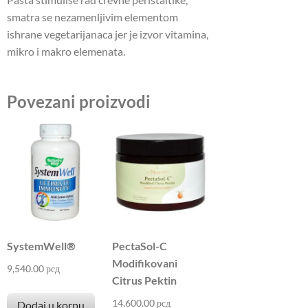
smatra se nezamenljivim elementom
ishrane vegetarijanaca jer je izvor vitamina,
mikro i makro elemenata.
Povezani proizvodi
SystemWell®
PectaSol-C
Modifikovani
9,540.00
рсд
Citrus Pektin
14,600.00
рсд
Dodaj u korpu