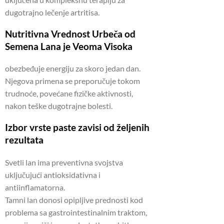
dugotrajno lečenje artritisa.
Nutritivna Vrednost Urbeča od
Semena Lana je Veoma Visoka
obezbeđuje energiju za skoro jedan dan.
Njegova primena se preporučuje tokom
trudnoće, povećane fizičke aktivnosti,
nakon teške dugotrajne bolesti.
Izbor vrste paste zavisi od željenih
rezultata
Svetli lan ima preventivna svojstva
uključujući antioksidativna i
antiinflamatorna.
Tamni lan donosi opipljive prednosti kod
problema sa gastrointestinalnim traktom,