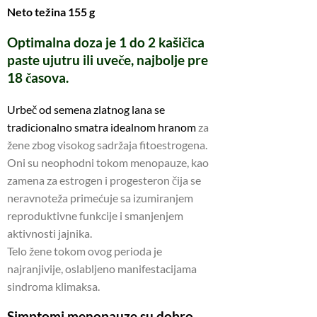
Neto težina 155 g
Optimalna doza je 1 do 2 kašičica
paste ujutru ili uveče, najbolje pre
18 časova.
Urbeč od semena zlatnog lana se
tradicionalno smatra idealnom hranom
za
žene zbog visokog sadržaja fitoestrogena.
Oni su neophodni tokom menopauze, kao
zamena za estrogen i progesteron čija se
neravnoteža primećuje sa izumiranjem
reproduktivne funkcije i smanjenjem
aktivnosti jajnika.
Telo žene tokom ovog perioda je
najranjivije, oslabljeno manifestacijama
sindroma klimaksa.
Simptomi menopauze su dobro