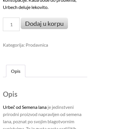
Urbech deluje lekovito.
Urbeč
Dodaj u korpu
od
Semena
Lana
Kategorija:
Prodavnica
количина
Opis
Opis
Urbeč od Semena lana
je jedinstveni
prirodni proizvod napravljen od semena
lana, poznat po svojim blagotvornim
svojstvima. To je gusta pasta različitih