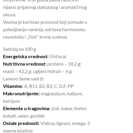
nijansi prijatnog slatkastog i aromatičnog
ukusa.
Veoma je koristan proizvod koji pomaže u
poboljšanju varenja, održava hormonsku
ravnotežu i „čisti“ krvne sudove.
Sadržaj na 100 g
Energetska vrednost:
554 kcal,
Nutritivna vrednost:
proteini – 18,2 g;
masti – 42,2 g; ugljeni hidrati – 6 g.
Laneno Seme sadrži:
Vitamine:
A, B11, B2, B3, C, D,F, PP
Makronutrijente:
magnezijum, kalijum,
kalcijum
Elemente u tragovima:
cink, bakar, fosfor,
kobalt, selen, gvožđe
Ostale prednosti:
Vlakna, lignani, omega-3
masne kiseline