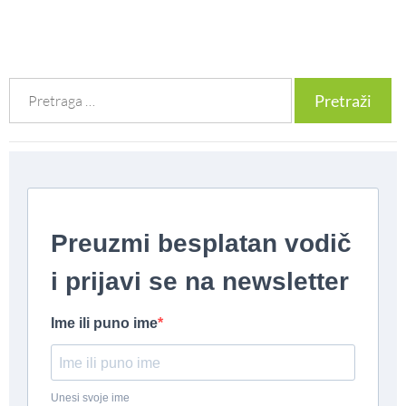
Претрага
за: