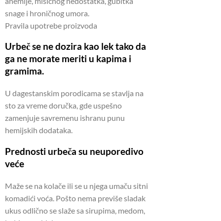
anemije, mišićnog nedostatka, gubitka
snage i hroničnog umora.
Pravila upotrebe proizvoda
Urbeč se ne dozira kao lek tako da
ga ne morate meriti u kapima i
gramima.
U dagestanskim porodicama se stavlja na
sto za vreme doručka, gde uspešno
zamenjuje savremenu ishranu punu
hemijskih dodataka.
Prednosti urbeča su neuporedivo
veće
Maže se na kolače ili se u njega umaču sitni
komadići voća. Pošto nema previše sladak
ukus odlično se slaže sa sirupima, medom,