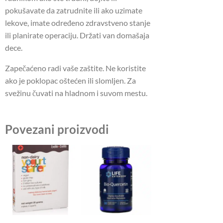
pokušavate da zatrudnite ili ako uzimate
lekove, imate određeno zdravstveno stanje
ili planirate operaciju. Držati van domašaja
dece.
Zapečaćeno radi vaše zaštite. Ne koristite
ako je poklopac oštećen ili slomljen. Za
svežinu čuvati na hladnom i suvom mestu.
Povezani proizvodi