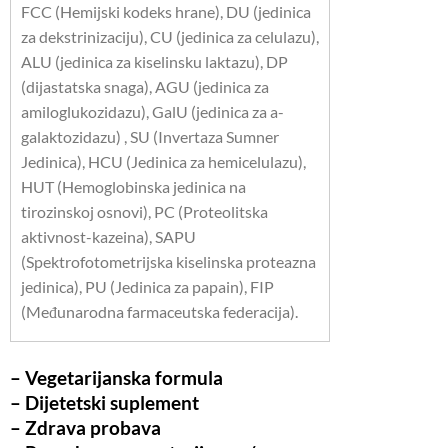
FCC (Hemijski kodeks hrane), DU (jedinica
za dekstrinizaciju), CU (jedinica za celulazu),
ALU (jedinica za kiselinsku laktazu), DP
(dijastatska snaga), AGU (jedinica za
amiloglukozidazu), GalU (jedinica za a-
galaktozidazu) , SU (Invertaza Sumner
Jedinica), HCU (Jedinica za hemicelulazu),
HUT (Hemoglobinska jedinica na
tirozinskoj osnovi), PC (Proteolitska
aktivnost-kazeina), SAPU
(Spektrofotometrijska kiselinska proteazna
jedinica), PU (Jedinica za papain), FIP
(Međunarodna farmaceutska federacija).
– Vegetarijanska formula
– Dijetetski suplement
– Zdrava probava