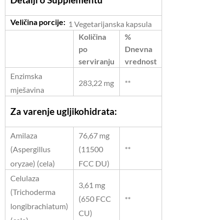
Veličina porcije:
1 Vegetarijanska kapsula
Količina
%
po
Dnevna
serviranju
vrednost
Enzimska
283,22 mg
**
mješavina
Za varenje ugljikohidrata:
Amilaza
76,67 mg
**
(Aspergillus
(11500
oryzae) (cela)
FCC DU)
Celulaza
3,61 mg
(Trichoderma
(650 FCC
**
longibrachiatum)
CU)