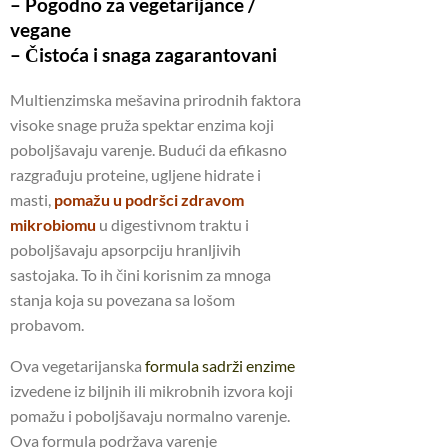
– Pogodno za vegetarijance /
vegane
– Čistoća i snaga zagarantovani
Multienzimska mešavina prirodnih faktora
visoke snage pruža spektar enzima koji
poboljšavaju varenje. Budući da efikasno
razgrađuju proteine, ugljene hidrate i
masti,
pomažu u podršci zdravom
mikrobiomu
u digestivnom traktu i
poboljšavaju apsorpciju hranljivih
sastojaka. To ih čini korisnim za mnoga
stanja koja su povezana sa lošom
probavom.
Ova vegetarijanska
formula sadrži enzime
izvedene iz biljnih ili mikrobnih izvora koji
pomažu i poboljšavaju normalno varenje.
Ova formula podržava varenje