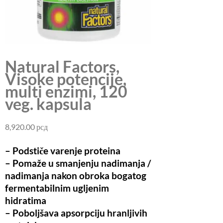
Natural Factors,
Visoke potencije,
multi enzimi, 120
veg. kapsula
8,920.00
рсд
– Podstiče varenje proteina
– Pomaže u smanjenju nadimanja /
nadimanja nakon obroka bogatog
fermentabilnim ugljenim
hidratima
– Poboljšava apsorpciju hranljivih