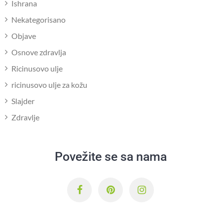
Ishrana
Nekategorisano
Objave
Osnove zdravlja
Ricinusovo ulje
ricinusovo ulje za kožu
Slajder
Zdravlje
Povežite se sa nama