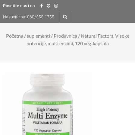
Skip
Posetite nas i na
to
Nazovite na:
060/555-1755
content
Početna
/
suplementi
/
Prodavnica
/ Natural Factors, Visoke
potencije, multi enzimi, 120 veg. kapsula