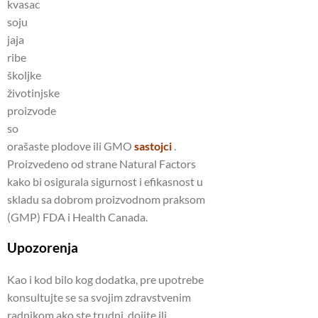
kvasac
soju
jaja
ribe
školjke
životinjske
proizvode
so
orašaste plodove ili GMO
sastojci
.
Proizvedeno od strane Natural Factors
kako bi osigurala sigurnost i efikasnost u
skladu sa dobrom proizvodnom praksom
(GMP) FDA i Health Canada.
Upozorenja
Kao i kod bilo kog dodatka, pre upotrebe
konsultujte se sa svojim zdravstvenim
radnikom ako ste trudni, dojite ili