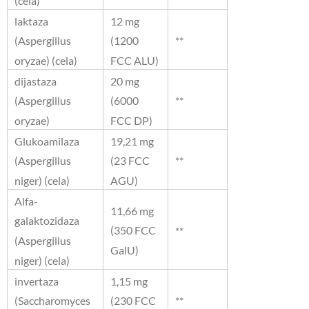
(cela)
laktaza
12 mg
**
(Aspergillus
(1200
oryzae) (cela)
FCC ALU)
dijastaza
20 mg
**
(Aspergillus
(6000
oryzae)
FCC DP)
Glukoamilaza
19,21 mg
**
(Aspergillus
(23 FCC
niger) (cela)
AGU)
Alfa-
11,66 mg
galaktozidaza
(350 FCC
**
(Aspergillus
GalU)
niger) (cela)
invertaza
1,15 mg
**
(Saccharomyces
(230 FCC