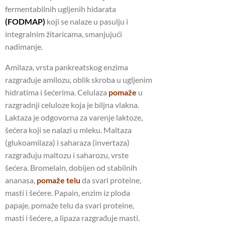
fermentabilnih ugljenih hidarata
(FODMAP)
koji se nalaze u pasulju i
integralnim žitaricama, smanjujući
nadimanje.
Amilaza, vrsta pankreatskog enzima
razgrađuje amilozu, oblik skroba u ugljenim
hidratima i šećerima. Celulaza
pomaže
u
razgradnji celuloze koja je biljna vlakna.
Laktaza je odgovorna za varenje laktoze,
šećera koji se nalazi u mleku. Maltaza
(glukoamilaza) i saharaza (invertaza)
razgrađuju maltozu i saharozu, vrste
šećera. Bromelain, dobijen od stabilnih
ananasa,
pomaže telu
da svari proteine,
masti i šećere. Papain, enzim iz ploda
papaje, pomaže telu da svari proteine,
masti i šećere, a lipaza razgrađuje masti.