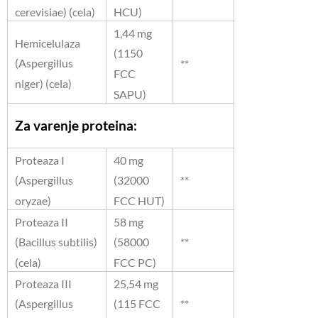
cerevisiae) (cela)
HCU)
1,44 mg
Hemicelulaza
(1150
(Aspergillus
**
FCC
niger) (cela)
SAPU)
Za varenje proteina:
Proteaza I
40 mg
**
(Aspergillus
(32000
oryzae)
FCC HUT)
Proteaza II
58 mg
**
(Bacillus subtilis)
(58000
(cela)
FCC PC)
Proteaza III
25,54 mg
**
(Aspergillus
(115 FCC