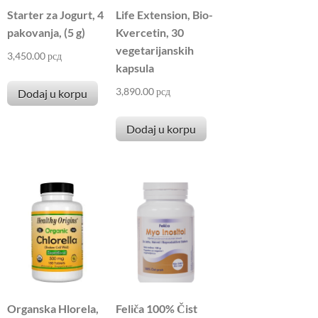
Starter za Jogurt, 4
Life Extension, Bio-
pakovanja, (5 g)
Kvercetin, 30
vegetarijanskih
3,450.00
рсд
kapsula
3,890.00
рсд
Dodaj u korpu
Dodaj u korpu
Organska Hlorela,
Feliča 100% Čist