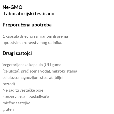
Ne-GMO
Laboratorijski testirano
Preporučena upotreba
1 kapsula dnevno sa hranom ili prema
uputstvima zdravstvenog radnika.
Drugi sastojci
Vegetarijanska kapsula (UH guma
[celuloza], prečišćena voda), mikrokristalna
celuloza, magnezijum stearat (biljni
razred).
Ne sadrži veštačke boje
konzervanse ili zaslađivače
mlečne sastojke
gluten