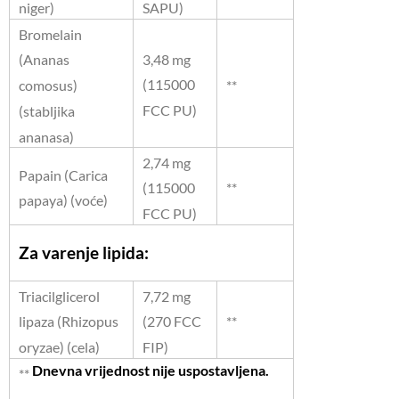
niger)
SAPU)
Bromelain
3,48 mg
(Ananas
(115000
**
comosus)
FCC PU)
(stabljika
ananasa)
2,74 mg
Papain (Carica
**
(115000
papaya) (voće)
FCC PU)
Za varenje lipida:
Triacilglicerol
7,72 mg
**
lipaza (Rhizopus
(270 FCC
oryzae) (cela)
FIP)
Dnevna vrijednost nije uspostavljena.
**