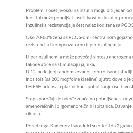
Problemi s osetljivošću na inzulin mogu biti jedan 
inositol može poboljšati osetljivost na inzulin, prouča
Inzulinska rezistencija je čest nalaz kod žena sa PCO
Oko 70-80% žena sa PCOS-om i centralnom gojaznoš
rezistenciju i kompenzatornu hiperinzulinemiju.
Hiperinzulinemija može povećati sintezu androgena u
takođe utiče na stimulaciju jajnika.
U 12-nedeljnoj randomizovanoj kontrolisanoj studij
inositola (sa 200 mcg folne kiseline) ujutro dovelo je
LH:FSH odnosa u plazmi, kao i poboljšanje osetljivosti
Stopa porođaja je takođe značajno poboljšana sa myo-
amenoreičnih i oligomenoreičnih ispitanica. Davanje
ciklusu.
Pored toga, Kamenov i saradnici su otkrili da 2 g/da
trudnoće. Myo inositol se bolje podnosi od metformin