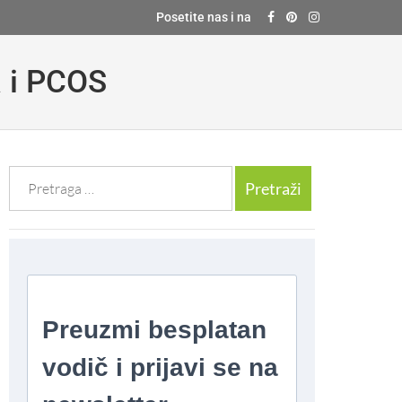
Posetite nas i na
a i PCOS
Претрага
за: