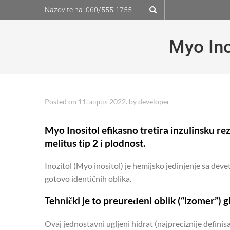
Skip
Nazovite na:
060/555-1755
to
content
Myo Ino
Posted on
11. април 2022.
by
developer
Myo Inositol efikasno tretira inzulinsku rez
melitus tip 2 i plodnost.
Inozitol (Myo inositol) je hemijsko jedinjenje sa deve
gotovo identičnih oblika.
Tehnički je to preuređeni oblik (“izomer”) gl
Ovaj jednostavni ugljeni hidrat (najpreciznije definis