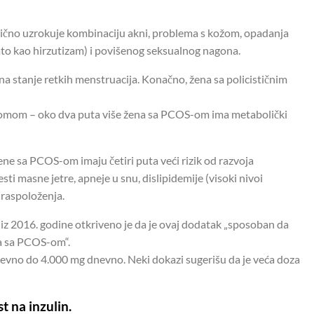
ično uzrokuje kombinaciju akni, problema s kožom, opadanja
znato kao hirzutizam) i povišenog seksualnog nagona.
na stanje retkih menstruacija. Konačno, žena sa policističnim
omom – oko dva puta više žena sa PCOS-om ima metabolički
ne sa PCOS-om imaju četiri puta veći rizik od razvoja
esti masne jetre, apneje u snu, dislipidemije (visoki nivoi
a raspoloženja.
iz 2016. godine otkriveno je da je ovaj dodatak „sposoban da
na sa PCOS-om“.
evno do 4.000 mg dnevno. Neki dokazi sugerišu da je veća doza
t na inzulin.