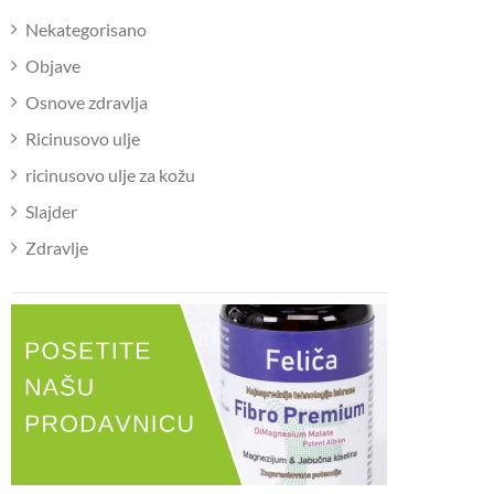
Nekategorisano
Objave
Osnove zdravlja
Ricinusovo ulje
ricinusovo ulje za kožu
Slajder
Zdravlje