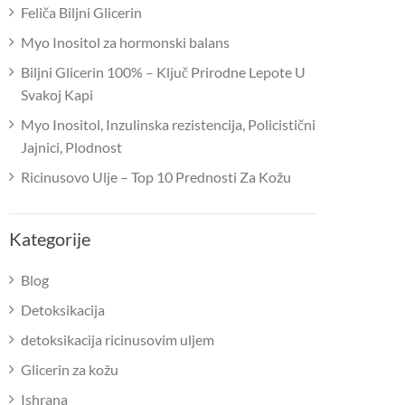
Feliča Biljni Glicerin
Myo Inositol za hormonski balans
Biljni Glicerin 100% – Ključ Prirodne Lepote U
Svakoj Kapi
Myo Inositol, Inzulinska rezistencija, Policistični
Jajnici, Plodnost
Ricinusovo Ulje – Top 10 Prednosti Za Kožu
Kategorije
Blog
Detoksikacija
detoksikacija ricinusovim uljem
Glicerin za kožu
Ishrana