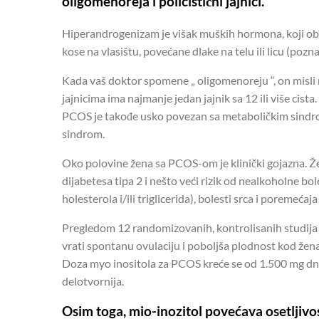
oligomenoreja i policistični jajnici.
Hiperandrogenizam je višak muških hormona, koji ob
kose na vlasištu, povećane dlake na telu ili licu (po
Kada vaš doktor spomene „ oligomenoreju “, on misli 
jajnicima ima najmanje jedan jajnik sa 12 ili više cista.
PCOS je takođe usko povezan sa metaboličkim sindr
sindrom.
Oko polovine žena sa PCOS-om je klinički gojazna. Že
dijabetesa tipa 2 i nešto veći rizik od nealkoholne bol
holesterola i/ili triglicerida), bolesti srca i poremećaj
Pregledom 12 randomizovanih, kontrolisanih studija 
vrati spontanu ovulaciju i poboljša plodnost kod že
Doza myo inositola za PCOS kreće se od 1.500 mg dn
delotvornija.
Osim toga, mio-inozitol povećava osetljivos