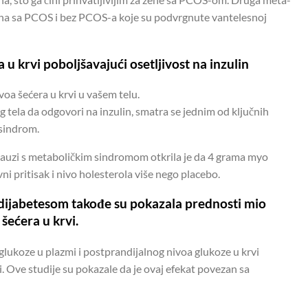
 žena sa PCOS i bez PCOS-a koje su podvrgnute vantelesnoj
u krvi poboljšavajući osetljivost na inzulin
voa šećera u krvi u vašem telu.
 tela da odgovori na inzulin, smatra se jednim od ključnih
 sindrom.
auzi s metaboličkim sindromom otkrila je da 4 grama myo
ni pritisak i nivo holesterola više nego placebo.
m dijabetesom takođe su pokazala prednosti mio
 šećera u krvi.
glukoze u plazmi i postprandijalnog nivoa glukoze u krvi
di. Ove studije su pokazale da je ovaj efekat povezan sa