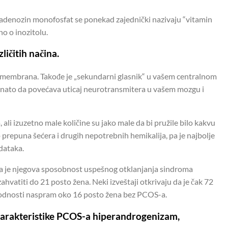
i adenozin monofosfat se ponekad zajednički nazivaju “vitamin
no o inozitolu.
zličitih načina.
h membrana. Takođe je „sekundarni glasnik“ u vašem centralnom
oznato da povećava uticaj neurotransmitera u vašem mozgu i
 ali izuzetno male količine su jako male da bi pružile bilo kakvu
prepuna šećera i drugih nepotrebnih hemikalija, pa je najbolje
odataka.
ola je njegova sposobnost uspešnog otklanjanja sindroma
ahvatiti do 21 posto žena. Neki izveštaji otkrivaju da je čak 72
lodnosti naspram oko 16 posto žena bez PCOS-a.
e karakteristike PCOS-a hiperandrogenizam,