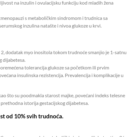
jivost na inzulin i ovulacijsku funkciju kod mladih žena
stmenopauzi s metaboličkim sindromom i trudnica sa
serumskog inzulina natašte i nivoa glukoze u krvi.
a 2, dodatak myo inositola tokom trudnoće smanjio je 1-satnu
g dijabetesa.
poremećena tolerancija glukoze sa početkom ili prvim
ćana insulinska rezistencija. Prevalencija i komplikacije u
kao što su poodmakla starost majke, povećani indeks telesne
prethodna istorija gestacijskog dijabetesa.
st od 10% svih trudnoća.