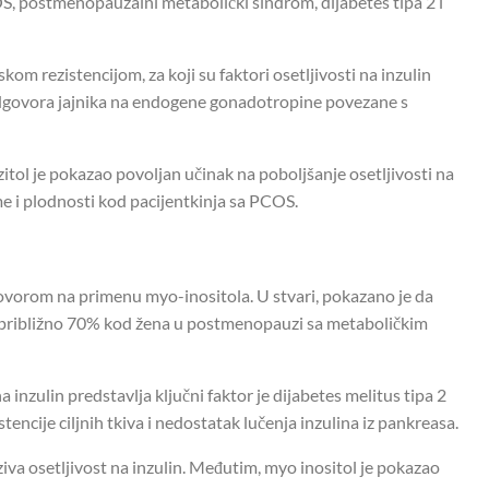
COS, postmenopauzalni metabolički sindrom, dijabetes tipa 2 i
m rezistencijom, za koji su faktori osetljivosti na inzulin
odgovora jajnika na endogene gonadotropine povezane s
zitol je pokazao povoljan učinak na poboljšanje osetljivosti na
ime i plodnosti kod pacijentkinja sa PCOS.
govorom na primenu myo-inositola. U stvari, pokazano je da
za približno 70% kod žena u postmenopauzi sa metaboličkim
 inzulin predstavlja ključni faktor je dijabetes melitus tipa 2
ncije ciljnih tkiva i nedostatak lučenja inzulina iz pankreasa.
aziva osetljivost na inzulin. Međutim, myo inositol je pokazao