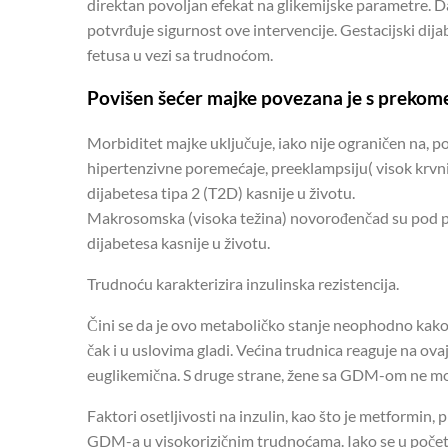
direktan povoljan efekat na glikemijske parametre. Da
potvrđuje sigurnost ove intervencije. Gestacijski dij
fetusa u vezi sa trudnoćom.
Povišen šećer majke povezana je s prekom
Morbiditet majke uključuje, iako nije ograničen na, p
hipertenzivne poremećaje, preeklampsiju( visok krvni 
dijabetesa tipa 2 (T2D) kasnije u životu.
Makrosomska (visoka težina) novorođenčad su pod pov
dijabetesa kasnije u životu.
Trudnoću karakterizira inzulinska rezistencija.
Čini se da je ovo metaboličko stanje neophodno kako
čak i u uslovima gladi. Većina trudnica reaguje na ov
euglikemična. S druge strane, žene sa GDM-om ne mogu
Faktori osetljivosti na inzulin, kao što je metformin,
GDM-a u visokorizičnim trudnoćama. Iako se u početk