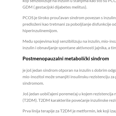
koji senzibilizuje na inzulin u stanjima kao što su P
GDM ( gestacijski dijabetes melitus).
PCOS je široko proučavan sindrom povezan s inzulinsko
predloženi kao tretmani za poboljšanje disfunkcije 
hiperinzulinemijom.
Među spojevima koji senzibilizuju na inzulin, mio-ino
inzulin i obnavljanje spontane aktivnosti jajnika, a t
Postmenopauzalni metabolički sindrom
je još jedan sindrom otporan na inzulin s dobrim od
mio-inozitol može smanjiti insulinsku rezistenciju 
sindromom.
Još jedan uobičajeni poremećaj u kojem rezistencija na
(T2DM). T2DM karakteriše povećanje inzulinske reziste
Prva linija terapije za T2DM je metformin, lek koji iz