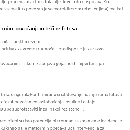
lje, primena myo inositola nije dovela do nuspojava, što
abetes melitus povezan je sa morbiditetom (oboljenjima) majke i
ernim povećanjem težine fetusa.
orođaj carskim rezom;
pritisak za vreme trudnoće) i predispoziciju za razvoj
ećanim rizikom za pojavu gojaznosti, hipertenzije i
 bi se osigurala kontinuirano snabdevanje nutrijentima fetusu
aj efekat povećanjem oslobađanja insulina i ostaje
 se suprotstaviti inzulinskoj rezistenciji.
 predloženi su kao potencijalni tretman za smanjenje incidencije
u činilo da je metformin obećavajuća intervencija za