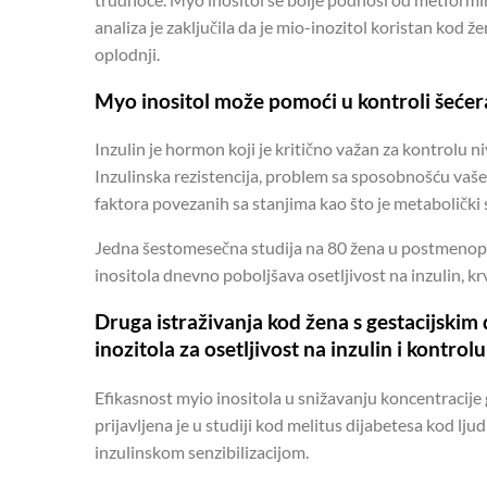
analiza je zaključila da je mio-inozitol koristan kod
oplodnji.
Myo inositol može pomoći u kontroli šećera 
Inzulin je hormon koji je kritično važan za kontrolu ni
Inzulinska rezistencija, problem sa sposobnošću vašeg
faktora povezanih sa stanjima kao što je metabolički
Jedna šestomesečna studija na 80 žena u postmenop
inositola dnevno poboljšava osetljivost na inzulin, krv
Druga istraživanja kod žena s gestacijski
inozitola za osetljivost na inzulin i kontrolu
Efikasnost myio inositola u snižavanju koncentracije 
prijavljena je u studiji kod melitus dijabetesa kod lju
inzulinskom senzibilizacijom.