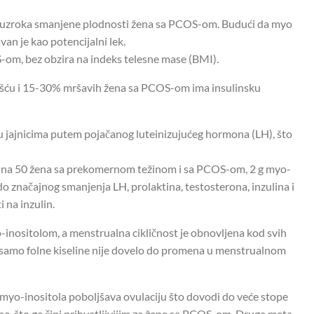
od uzroka smanjene plodnosti žena sa PCOS-om. Budući da myo
van je kao potencijalni lek.
S-om, bez obzira na indeks telesne mase (BMI).
ću i 15-30% mršavih žena sa PCOS-om ima insulinsku
 jajnicima putem pojačanog luteinizujućeg hormona (LH), što
i na 50 žena sa prekomernom težinom i sa PCOS-om, 2 g myo-
 do značajnog smanjenja LH, prolaktina, testosterona, inzulina i
 na inzulin.
inositolom, a menstrualna cikličnost je obnovljena kod svih
 samo folne kiseline nije dovelo do promena u menstrualnom
n myo-inositola poboljšava ovulaciju što dovodi do veće stope
a, što ga čini prihvatljivijim za žene sa PCOS-om. Druga meta-