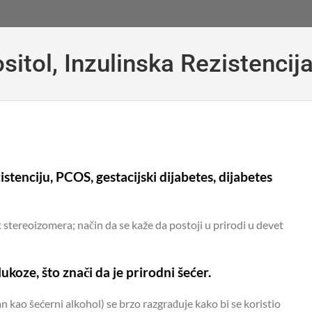
sitol, Inzulinska Rezistencij
istenciju, PCOS, gestacijski dijabetes, dijabetes
t stereoizomera; način da se kaže da postoji u prirodi u devet
ukoze, što znači da je prirodni šećer.
an kao šećerni alkohol) se brzo razgrađuje kako bi se koristio