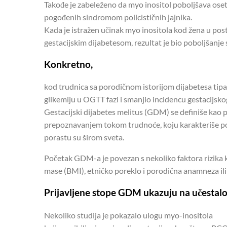
Takođe je zabeleženo da myo inositol poboljšava osetl
pogođenih sindromom policističnih jajnika.
Kada je istražen učinak myo inositola kod žena u po
gestacijskim dijabetesom, rezultat je bio poboljšanje 
Konkretno,
kod trudnica sa porodičnom istorijom dijabetesa tip
glikemiju u OGTT fazi i smanjio incidencu gestacijsko
Gestacijski dijabetes melitus (GDM) se definiše kao 
prepoznavanjem tokom trudnoće, koju karakteriše pove
porastu su širom sveta.
Početak GDM-a je povezan s nekoliko faktora rizika 
mase (BMI), etničko poreklo i porodična anamneza ili 
Prijavljene stope GDM ukazuju na učestalo
Nekoliko studija je pokazalo ulogu myo-inositola