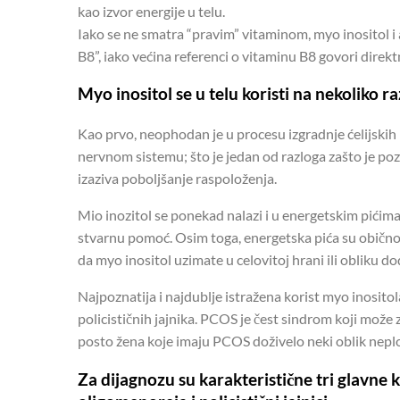
kao izvor energije u telu.
Iako se ne smatra “pravim” vitaminom, myo inositol 
B8”, iako većina referenci o vitaminu B8 govori direkt
Myo inositol se u telu koristi na nekoliko ra
Kao prvo, neophodan je u procesu izgradnje ćelijski
nervnom sistemu; što je jedan od razloga zašto je p
izaziva poboljšanje raspoloženja.
Mio inozitol se ponekad nalazi i u energetskim pićima,
stvarnu pomoć. Osim toga, energetska pića su obično 
da myo inositol uzimate u celovitoj hrani ili obliku d
Najpoznatija i najdublje istražena korist myo inosit
policističnih jajnika. PCOS je čest sindrom koji može z
posto žena koje imaju PCOS doživelo neki oblik nep
Za dijagnozu su karakteristične tri glavn