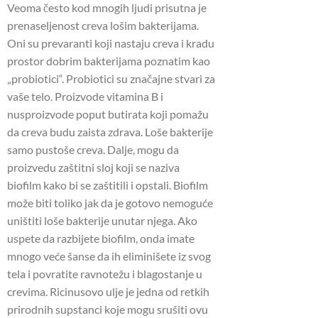
Veoma često kod mnogih ljudi prisutna je
prenaseljenost creva lošim bakterijama.
Oni su prevaranti koji nastaju creva i kradu
prostor dobrim bakterijama poznatim kao
„probiotici“.
Probiotici su značajne stvari za
vaše telo.
Proizvode vitamina B i
nusproizvode poput butirata koji pomažu
da creva budu zaista zdrava.
Loše bakterije
samo pustoše creva.
Dalje, mogu da
proizvedu zaštitni sloj koji se naziva
biofilm kako bi se zaštitili i opstali.
Biofilm
može biti toliko jak da je gotovo nemoguće
uništiti loše bakterije unutar njega.
Ako
uspete da razbijete biofilm, onda imate
mnogo veće šanse da ih eliminišete iz svog
tela i povratite ravnotežu i blagostanje u
crevima.
Ricinusovo ulje je jedna od retkih
prirodnih supstanci koje mogu srušiti ovu