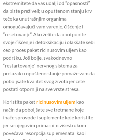
ekstremitete da vas udalji od “opasnosti”
da biste preživeli;
u opuštenom stanju krv
teče ka unutrašnjim organima
omogućavajući vam varenje, čišćenje i
“resetovanje”.
Ako želite da upotpunite
svoje čišćenje i detoksikaciju i olakšate sebi
ceo proces paket ricinusovim uljem kao
podršku.
Još bolje, svakodnevno
“restartovanje” nervnog sistema za
prelazak u opušteno stanje pomaže vam da
poboljšate kvalitet svog života jer ćete
postati otporniji na sve vrste stresa.
Koristite paket
ricinusovim uljem
kao
način da poboljšate sve tretmane koje
inače sprovode i suplemente koje koristite
jer se njegovim primarnim višestrukom
povećava resorpcija suplemenata;
kao i