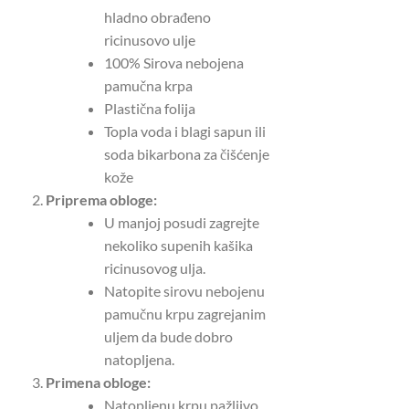
hladno obrađeno
ricinusovo ulje
100% Sirova nebojena
pamučna krpa
Plastična folija
Topla voda i blagi sapun ili
soda bikarbona za čišćenje
kože
Priprema obloge:
U manjoj posudi zagrejte
nekoliko supenih kašika
ricinusovog ulja.
Natopite sirovu nebojenu
pamučnu krpu zagrejanim
uljem da bude dobro
natopljena.
Primena obloge:
Natopljenu krpu pažljivo