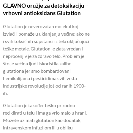
GLAVNO oružje za detoksikaciju –
vrhovni antioksidans Glutation
Glutation je neverovatan molekul koji
izvlači i pomaže u uklanjanju većine;
ako ne
i svih toksičnih supstanci iz tela uključujući
teške metale.
Glutation je zlata vredan i
neprocenjiv je za zdravo telo.
Problem je
što je većina ljudi iskoristila zalihe
glutationa jer smo bombardovani
hemikalijama i pesticidima svih vrsta
industrijske revolucije još od ranih 1900-
ih.
Glutation je također teško prirodno
reciklirati u telu i ima ga vrlo malo u hrani.
Možete uzimati glutation kao dodatak,
intravenskom infuzijom ili u obliku