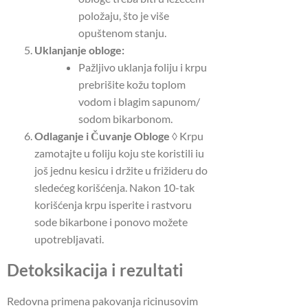
položaju, što je više
opuštenom stanju.
Uklanjanje obloge:
Pažljivo uklanja foliju i krpu
prebrišite kožu toplom
vodom i blagim sapunom/
sodom bikarbonom.
Odlaganje i Čuvanje Obloge ◊
Krpu
zamotajte u foliju koju ste koristili iu
još jednu kesicu i držite u frižideru do
sledećeg korišćenja.
Nakon 10-tak
korišćenja krpu isperite i rastvoru
sode bikarbone i ponovo možete
upotrebljavati.
Detoksikacija i rezultati
Redovna primena pakovanja ricinusovim