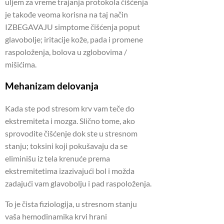
uljem za vreme trajanja protokola čišćenja
je takođe veoma korisna na taj način
IZBEGAVAJU simptome čišćenja poput
glavobolje;
iritacije kože, pada i promene
raspoloženja, bolova u zglobovima /
mišićima.
Mehanizam delovanja
Kada ste pod stresom krv vam teče do
ekstremiteta i mozga.
Slično tome, ako
sprovodite čišćenje dok ste u stresnom
stanju;
toksini koji pokušavaju da se
eliminišu iz tela krenuće prema
ekstremitetima izazivajući bol i možda
zadajući vam glavobolju i pad raspoloženja.
To je čista fiziologija, u stresnom stanju
vaša hemodinamika krvi hrani