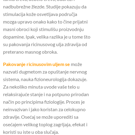
nadbubrežne žlezde.
Studije pokazuju da
stimulacija kože osvetljava područja
mozga upravo onako kako to čine prijatni
masni obroci koji stimulišu proizvodnju
dopamine.
Ipak, velika razlika je u tome što
su pakovanja ricinusovog ulja zdravija od
preterano masnog obroka.
Pakovanje ricinusovim uljem se
može
nazvati dugmetom za opuštanje nervnog
sistema, nauka fizioneurologija dokazuje.
Za nekoliko minuta uvode vaše telo u
relaksirajuće stanje i na potpuno prirodan
način po principima fiziologije.
Proces je
neinvazivan i jako koristan za celokupno
zdravlje.
Osećaj se može uporediti sa
osećajem velikog toplog zagrljaja, efekat i
koristi su iste u oba slučaja.