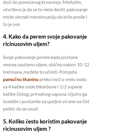
doći do povećanog krvarenja.
Međutim,
utvrđeno je da se to neće desiti, pakovanje
može ubrzati menstruaciju da brže prođe i
to je sve.
4. Kako da perem svoje pakovanje
ricinusovim uljem?
Svoje pakovanje perete kada postane
veoma zasićeno uljem, obično nakon 10-12
tretmana, možete to učiniti.
Potopite
pamučnu tkaninu
preko noći u vrelu vodu
sa 4 kašike sode bikarbone i 1/2 supene
kašike čistog, prirodnog sapuna.
Ujutro ga
iscedite i postavite sa spoljne strane na čist
peškir da se osuši.
5. Koliko često koristim pakovanje
ricinusovim uljem ?