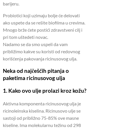
barijeru.
Probiotici koji uzimaju bolje će delovati
ako uspete da se rešite biofilma u crevima.
Mnogo brže ćete postići zdravstveni cilj i
pri tom uštedeti novac.
Nadamo se da smo uspeli da vam
približimo kakve su koristi od redovnog
korišćenja pakovanja ricinusovog ulja.
Neka od najčešćih pitanja o
paketima ricinusovog ulja
1. Kako ovo ulje prolazi kroz kožu?
Aktivna komponenta ricinusovog ulja je
ricinoleinska kiselina.
Ricinusovo ulje se
sastoji od približno 75-85% ove masne
kiseline.
Ima molekularnu težinu od 298