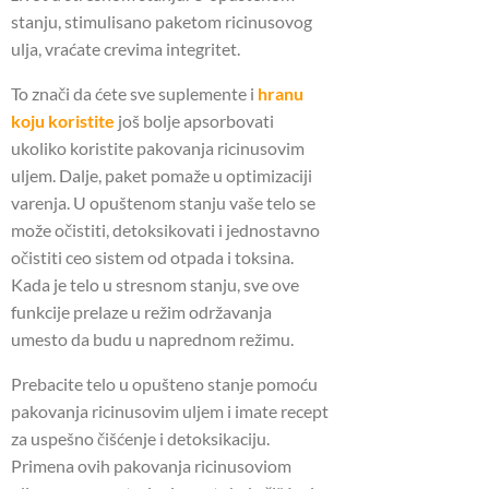
stanju, stimulisano paketom ricinusovog
ulja, vraćate crevima integritet.
To znači da ćete sve suplemente i
hranu
koju koristite
još bolje apsorbovati
ukoliko koristite pakovanja ricinusovim
uljem.
Dalje, paket pomaže u optimizaciji
varenja.
U opuštenom stanju vaše telo se
može očistiti, detoksikovati i jednostavno
očistiti ceo sistem od otpada i toksina.
Kada je telo u stresnom stanju, sve ove
funkcije prelaze u režim održavanja
umesto da budu u naprednom režimu.
Prebacite telo u opušteno stanje pomoću
pakovanja ricinusovim uljem i imate recept
za uspešno čišćenje i detoksikaciju.
Primena ovih pakovanja ricinusoviom