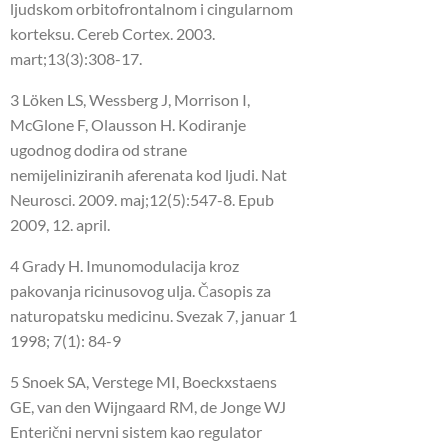
ljudskom orbitofrontalnom i cingularnom
korteksu.
Cereb Cortex.
2003.
mart;13(3):308-17.
3 Löken LS, Wessberg J, Morrison I,
McGlone F, Olausson H. Kodiranje
ugodnog dodira od strane
nemijeliniziranih aferenata kod ljudi.
Nat
Neurosci.
2009. maj;12(5):547-8.
Epub
2009, 12. april.
4 Grady H. Imunomodulacija kroz
pakovanja ricinusovog ulja.
Časopis za
naturopatsku medicinu.
Svezak 7, januar 1
1998;
7(1): 84-9
5 Snoek SA, Verstege MI, Boeckxstaens
GE, van den Wijngaard RM, de Jonge WJ
Enterični nervni sistem kao regulator