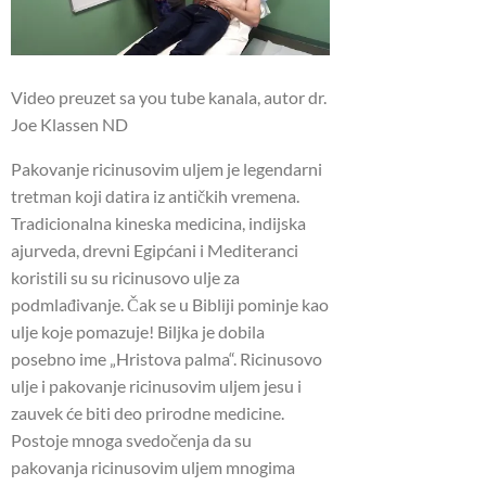
Video preuzet sa you tube kanala, autor dr.
Joe Klassen ND
Pakovanje ricinusovim uljem je legendarni
tretman koji datira iz antičkih vremena.
Tradicionalna kineska medicina, indijska
ajurveda, drevni Egipćani i Mediteranci
koristili su su ricinusovo ulje za
podmlađivanje.
Čak se u Bibliji pominje kao
ulje koje pomazuje!
Biljka je dobila
posebno ime „Hristova palma“.
Ricinusovo
ulje i pakovanje ricinusovim uljem jesu i
zauvek će biti deo prirodne medicine.
Postoje mnoga svedočenja da su
pakovanja ricinusovim uljem mnogima