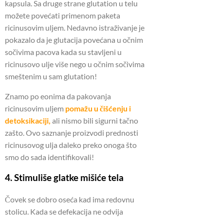
kapsula.
Sa druge strane glutation u telu
možete povećati primenom paketa
ricinusovim uljem.
Nedavno istraživanje je
pokazalo da je glutacija povećana u očnim
sočivima pacova kada su stavljeni u
ricinusovo ulje više nego u očnim sočivima
smeštenim u sam glutation!
Znamo po eonima da pakovanja
ricinusovim uljem
pomažu u čišćenju i
detoksikaciji,
ali nismo bili sigurni tačno
zašto.
Ovo saznanje proizvodi prednosti
ricinusovog ulja daleko preko onoga što
smo do sada identifikovali!
4. Stimuliše glatke mišiće tela
Čovek se dobro oseća kad ima redovnu
stolicu.
Kada se defekacija ne odvija