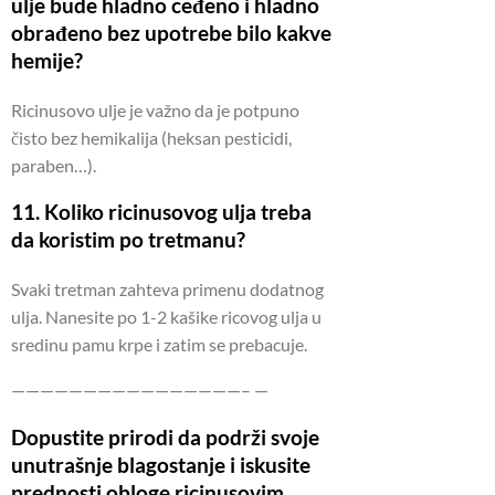
ulje bude hladno ceđeno i hladno
obrađeno bez upotrebe bilo kakve
hemije?
Ricinusovo ulje je važno da je potpuno
čisto bez hemikalija (heksan pesticidi,
paraben…).
11. Koliko ricinusovog ulja treba
da koristim po tretmanu?
Svaki tretman zahteva primenu dodatnog
ulja.
Nanesite po 1-2 kašike ricovog ulja u
sredinu pamu krpe i zatim se prebacuje.
————————————————– —
Dopustite prirodi da podrži svoje
unutrašnje blagostanje i iskusite
prednosti obloge ricinusovim