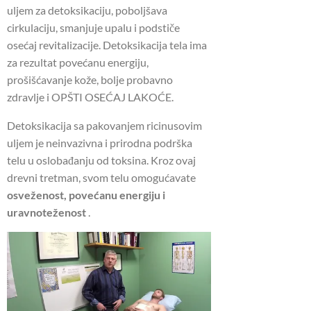
uljem za detoksikaciju, poboljšava
cirkulaciju, smanjuje upalu i podstiče
osećaj revitalizacije.
Detoksikacija tela ima
za rezultat povećanu energiju,
prošišćavanje kože, bolje probavno
zdravlje i OPŠTI OSEĆAJ LAKOĆE.
Detoksikacija sa pakovanjem ricinusovim
uljem je neinvazivna i prirodna podrška
telu u oslobađanju od toksina.
Kroz ovaj
drevni tretman, svom telu omogućavate
osveženost, povećanu energiju i
uravnoteženost
.