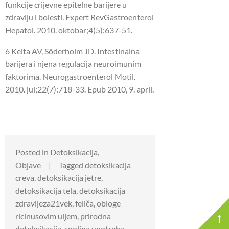
funkcije crijevne epitelne barijere u
zdravlju i bolesti.
Expert RevGastroenterol
Hepatol.
2010. oktobar;4(5):637-51.
6 Keita AV, Söderholm JD.
Intestinalna
barijera i njena regulacija neuroimunim
faktorima. Neurogastroenterol Motil.
2010. jul;22(7):718-33.
Epub 2010, 9. april.
Posted in
Detoksikacija
,
Objave
Tagged
detoksikacija
creva
,
detoksikacija jetre
,
detoksikacija tela
,
detoksikacija
zdravljeza21vek
,
feliča
,
obloge
ricinusovim uljem
,
prirodna
detoksikacija
,
spoljna upotreba