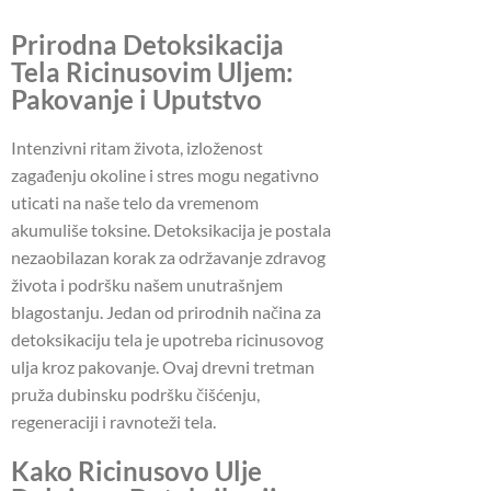
Prirodna Detoksikacija
Tela Ricinusovim Uljem:
Pakovanje i Uputstvo
Intenzivni ritam života, izloženost
zagađenju okoline i stres mogu negativno
uticati na naše telo da vremenom
akumuliše toksine.
Detoksikacija je postala
nezaobilazan korak za održavanje zdravog
života i podršku našem unutrašnjem
blagostanju.
Jedan od prirodnih načina za
detoksikaciju tela je upotreba ricinusovog
ulja kroz pakovanje.
Ovaj drevni tretman
pruža dubinsku podršku čišćenju,
regeneraciji i ravnoteži tela.
Kako Ricinusovo Ulje