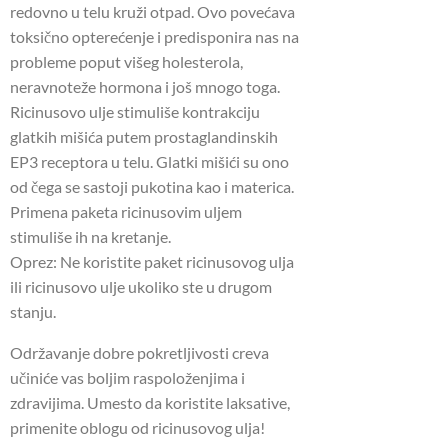
redovno u telu kruži otpad.
Ovo povećava
toksično opterećenje i predisponira nas na
probleme poput višeg holesterola,
neravnoteže hormona i još mnogo toga.
Ricinusovo ulje stimuliše kontrakciju
glatkih mišića putem prostaglandinskih
EP3 receptora u telu.
Glatki mišići su ono
od čega se sastoji pukotina kao i materica.
Primena paketa ricinusovim uljem
stimuliše ih na kretanje.
Oprez: Ne koristite paket ricinusovog ulja
ili ricinusovo ulje ukoliko ste u drugom
stanju.
Održavanje dobre pokretljivosti creva
učiniće vas boljim raspoloženjima i
zdravijima.
Umesto da koristite laksative,
primenite oblogu od ricinusovog ulja!