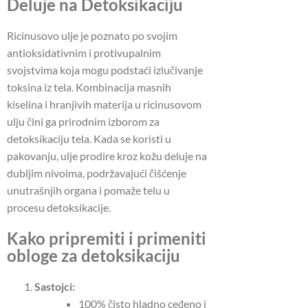
Deluje na Detoksikaciju
Ricinusovo ulje je poznato po svojim
antioksidativnim i protivupalnim
svojstvima koja mogu podstaći izlučivanje
toksina iz tela.
Kombinacija masnih
kiselina i hranjivih materija u ricinusovom
ulju čini ga prirodnim izborom za
detoksikaciju tela.
Kada se koristi u
pakovanju, ulje prodire kroz kožu deluje na
dubljim nivoima, podržavajući čišćenje
unutrašnjih organa i pomaže telu u
procesu detoksikacije.
Kako pripremiti i primeniti
obloge za detoksikaciju
Sastojci:
100% čisto hladno ceđeno i