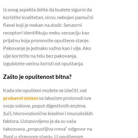
Iz ovog aspekta želite da budete sigurni da
koristite kvalitetan, sirov, nebojen pamučni
flanel koji je mekan na dodir.
Senzorni
receptori identifikuju meku senzaciju kao
prijatnu koja promoviše opušteno stanje.
Pakovanje je jednako važno kao i ulje.
Ako
ulje koristite na telu bez pakovanja,
izgubićete većinu koristi od opuštanja.
Zašto je opuštenost bitna?
Kada ste opušteni možete se izlečiti, vaš
probavni sistem
sa lakoćom proizvodi sve
svoje sokove, poput digestivnih enzima,
žuči, hlorovodonične kiseline i imunoloških
faktora.
Ustanovljeno je da su vaša
takozvana „propustljiva creva“ odgovor na
život u stresnom stanju.
U opuštenom