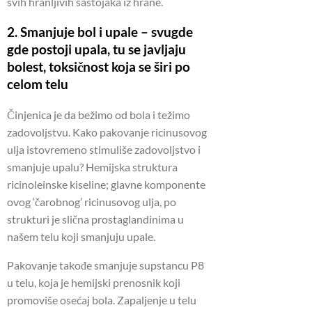
svih hranljivih sastojaka iz hrane.
2. Smanjuje bol i upale – svugde
gde postoji upala, tu se javljaju
bolest, toksičnost koja se širi po
celom telu
Činjenica je da bežimo od bola i težimo
zadovoljstvu.
Kako pakovanje ricinusovog
ulja istovremeno stimuliše zadovoljstvo i
smanjuje upalu?
Hemijska struktura
ricinoleinske kiseline;
glavne komponente
ovog ‘čarobnog’ ricinusovog ulja, po
strukturi je slična prostaglandinima u
našem telu koji smanjuju upale.
Pakovanje takođe smanjuje supstancu P8
u telu, koja je hemijski prenosnik koji
promoviše osećaj bola.
Zapaljenje u telu