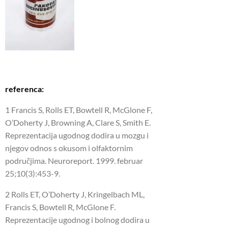
referenca:
1 Francis S, Rolls ET, Bowtell R, McGlone F,
O’Doherty J, Browning A, Clare S, Smith E.
Reprezentacija ugodnog dodira u mozgu i
njegov odnos s okusom i olfaktornim
područjima.
Neuroreport.
1999. februar
25;10(3):453-9.
2 Rolls ET, O’Doherty J, Kringelbach ML,
Francis S, Bowtell R, McGlone F.
Reprezentacije ugodnog i bolnog dodira u