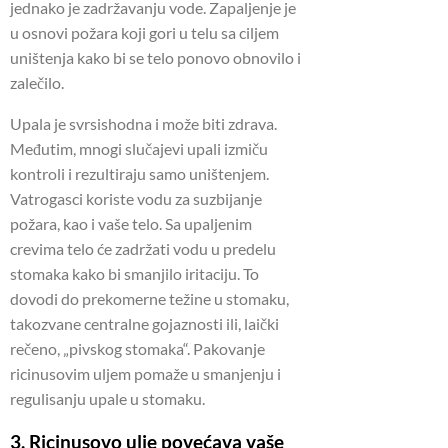
jednako je zadržavanju vode.
Zapaljenje je
u osnovi požara koji gori u telu sa ciljem
uništenja kako bi se telo ponovo obnovilo i
zalečilo.
Upala je svrsishodna i može biti zdrava.
Međutim, mnogi slučajevi upali izmiču
kontroli i rezultiraju samo uništenjem.
Vatrogasci koriste vodu za suzbijanje
požara, kao i vaše telo.
Sa upaljenim
crevima telo će zadržati vodu u predelu
stomaka kako bi smanjilo iritaciju.
To
dovodi do prekomerne težine u stomaku,
takozvane centralne gojaznosti ili, laički
rečeno, „pivskog stomaka“.
Pakovanje
ricinusovim uljem pomaže u smanjenju i
regulisanju upale u stomaku.
3. Ricinusovo ulje povećava vaše