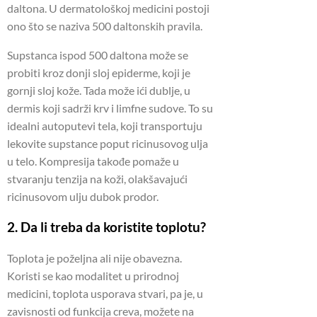
daltona.
U dermatološkoj medicini postoji
ono što se naziva 500 daltonskih pravila.
Supstanca ispod 500 daltona može se
probiti kroz donji sloj epiderme, koji je
gornji sloj kože.
Tada može ići dublje, u
dermis koji sadrži krv i limfne sudove.
To su
idealni autoputevi tela, koji transportuju
lekovite supstance poput ricinusovog ulja
u telo.
Kompresija takođe pomaže u
stvaranju tenzija na koži, olakšavajući
ricinusovom ulju dubok prodor.
2. Da li treba da koristite toplotu?
Toplota je poželjna ali nije obavezna.
Koristi se kao modalitet u prirodnoj
medicini, toplota usporava stvari, pa je, u
zavisnosti od funkcija creva, možete na