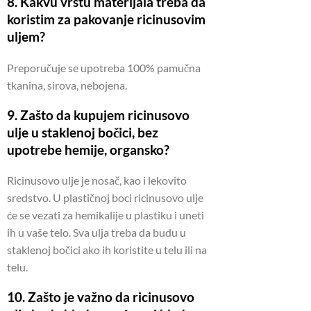
8. Kakvu vrstu materijala treba da
koristim za pakovanje ricinusovim
uljem?
Preporučuje se upotreba 100% pamučna
tkanina, sirova, nebojena.
9. Zašto da kupujem ricinusovo
ulje u staklenoj bočici, bez
upotrebe hemije, organsko?
Ricinusovo ulje je nosač, kao i lekovito
sredstvo.
U plastičnoj boci ricinusovo ulje
će se vezati za hemikalije u plastiku i uneti
ih u vaše telo.
Sva ulja treba da budu u
staklenoj bočici ako ih koristite u telu ili na
telu.
10. Zašto je važno da ricinusovo