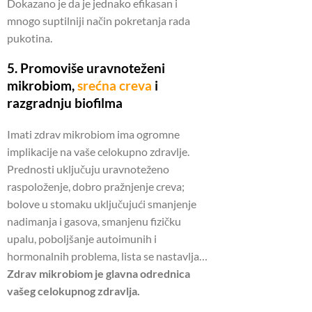
Dokazano je da je jednako efikasan i
mnogo suptilniji način pokretanja rada
pukotina.
5. Promoviše uravnoteženi
mikrobiom,
srećna creva
i
razgradnju biofilma
Imati zdrav mikrobiom ima ogromne
implikacije na vaše celokupno zdravlje.
Prednosti uključuju uravnoteženo
raspoloženje, dobro pražnjenje creva;
bolove u stomaku uključujući smanjenje
nadimanja i gasova, smanjenu fizičku
upalu, poboljšanje autoimunih i
hormonalnih problema, lista se nastavlja…
Zdrav mikrobiom je glavna odrednica
vašeg celokupnog zdravlja.