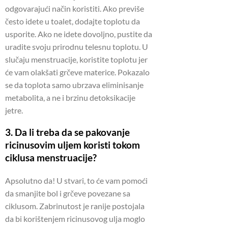
odgovarajući način koristiti.
Ako previše
često idete u toalet, dodajte toplotu da
usporite.
Ako ne idete dovoljno, pustite da
uradite svoju prirodnu telesnu toplotu.
U
slučaju menstruacije, koristite toplotu jer
će vam olakšati grčeve materice.
Pokazalo
se da toplota samo ubrzava eliminisanje
metabolita, a ne i brzinu detoksikacije
jetre.
3. Da li treba da se pakovanje
ricinusovim uljem koristi tokom
ciklusa menstruacije?
Apsolutno da!
U stvari, to će vam pomoći
da smanjite bol i grčeve povezane sa
ciklusom.
Zabrinutost je ranije postojala
da bi korištenjem ricinusovog ulja moglo