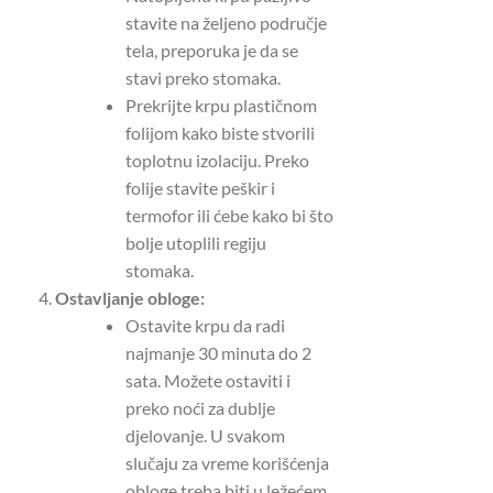
stavite na željeno područje
tela, preporuka je da se
stavi preko stomaka.
Prekrijte krpu plastičnom
folijom kako biste stvorili
toplotnu izolaciju.
Preko
folije stavite peškir i
termofor ili ćebe kako bi što
bolje utoplili regiju
stomaka.
Ostavljanje obloge:
Ostavite krpu da radi
najmanje 30 minuta do 2
sata.
Možete ostaviti i
preko noći za dublje
djelovanje.
U svakom
slučaju za vreme korišćenja
obloge treba biti u ležećem