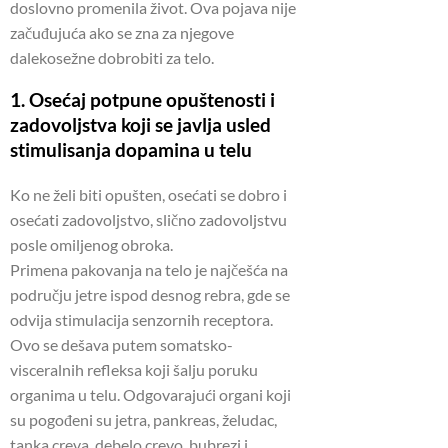
doslovno promenila život.
Ova pojava nije
začuđujuća ako se zna za njegove
dalekosežne dobrobiti za telo.
1. Osećaj potpune opuštenosti i
zadovoljstva koji se javlja usled
stimulisanja dopamina u telu
Ko ne želi biti opušten, osećati se dobro i
osećati zadovoljstvo, slično zadovoljstvu
posle omiljenog obroka.
Primena pakovanja na telo je najčešća na
području jetre ispod desnog rebra, gde se
odvija stimulacija senzornih receptora.
Ovo se dešava putem somatsko-
visceralnih refleksa koji šalju poruku
organima u telu.
Odgovarajući organi koji
su pogođeni su jetra, pankreas, želudac,
tanka creva, debelo crevo, bubrezi i