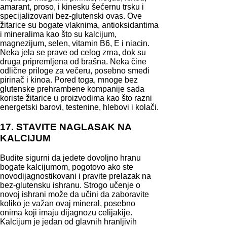
amarant, proso, i kinesku šećernu trsku i
specijalizovani bez-glutenski ovas. Ove
žitarice su bogate vlaknima, antioksidantima
i mineralima kao što su kalcijum,
magnezijum, selen, vitamin B6, E i niacin.
Neka jela se prave od celog zrna, dok su
druga pripremljena od brašna. Neka čine
odlične priloge za večeru, posebno smeđi
pirinač i kinoa. Pored toga, mnoge bez
glutenske prehrambene kompanije sada
koriste žitarice u proizvodima kao što razni
energetski barovi, testenine, hlebovi i kolači.
17. STAVITE NAGLASAK NA
KALCIJUM
Budite sigurni da jedete dovoljno hranu
bogate kalcijumom, pogotovo ako ste
novodijagnostikovani i pravite prelazak na
bez-glutensku ishranu. Strogo učenje o
novoj ishrani može da učini da zaboravite
koliko je važan ovaj mineral, posebno
onima koji imaju dijagnozu celijakije.
Kalcijum je jedan od glavnih hranljivih