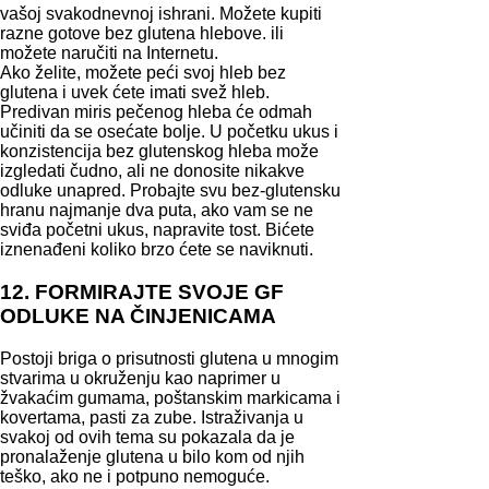
vašoj svakodnevnoj ishrani. Možete kupiti
razne gotove bez glutena hlebove. ili
možete naručiti na Internetu.
Ako želite, možete peći svoj hleb bez
glutena i uvek ćete imati svež hleb.
Predivan miris pečenog hleba će odmah
učiniti da se osećate bolje. U početku ukus i
konzistencija bez glutenskog hleba može
izgledati čudno, ali ne donosite nikakve
odluke unapred. Probajte svu bez-glutensku
hranu najmanje dva puta, ako vam se ne
sviđa početni ukus, napravite tost. Bićete
iznenađeni koliko brzo ćete se naviknuti.
12. FORMIRAJTE SVOJE GF
ODLUKE NA ČINJENICAMA
Postoji briga o prisutnosti glutena u mnogim
stvarima u okruženju kao naprimer u
žvakaćim gumama, poštanskim markicama i
kovertama, pasti za zube. Istraživanja u
svakoj od ovih tema su pokazala da je
pronalaženje glutena u bilo kom od njih
teško, ako ne i potpuno nemoguće.