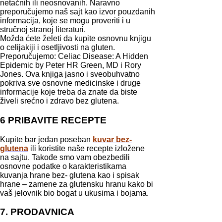
netačnih ili neosnovanih. Naravno
preporučujemo naš sajt kao izvor pouzdanih
informacija, koje se mogu proveriti i u
stručnoj stranoj literaturi.
Možda ćete želeti da kupite osnovnu knjigu
o celijakiji i osetljivosti na gluten.
Preporučujemo: Celiac Disease: A Hidden
Epidemic by Peter HR Green, MD i Rory
Jones. Ova knjiga jasno i sveobuhvatno
pokriva sve osnovne medicinske i druge
informacije koje treba da znate da biste
živeli srećno i zdravo bez glutena.
6 PRIBAVITE RECEPTE
Kupite bar jedan poseban
kuvar bez-
glutena
ili koristite naše recepte izložene
na sajtu. Takođe smo vam obezbedili
osnovne podatke o karakteristikama
kuvanja hrane bez- glutena kao i spisak
hrane – zamene za glutensku hranu kako bi
vaš jelovnik bio bogat u ukusima i bojama.
7. PRODAVNICA