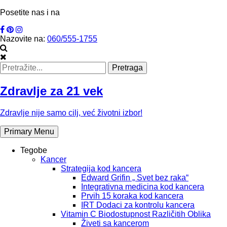
Skip
Posetite nas i na
to
content
Nazovite na:
060/555-1755
Search
for:
Zdravlje za 21 vek
Zdravlje nije samo cilj, već životni izbor!
Primary Menu
Tegobe
Kancer
Strategija kod kancera
Edward Grifin „ Svet bez raka“
Integrativna medicina kod kancera
Prvih 15 koraka kod kancera
IRT Dodaci za kontrolu kancera
Vitamin C Biodostupnost Različitih Oblika
Živeti sa kancerom