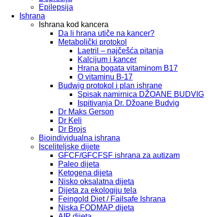
Epilepsija
Ishrana
Ishrana kod kancera
Da li hrana utiče na kancer?
Metabolički protokol
Laetril – najčešća pitanja
Kalcijum i kancer
Hrana bogata vitaminom B17
O vitaminu B-17
Budwig protokol i plan ishrane
Spisak namirnica DŽOANE BUDVIG
Ispitivanja Dr. Džoane Budvig
Dr Maks Gerson
Dr Keli
Dr Brojs
Bioindividualna ishrana
Isceliteljske dijete
GFCF/GFCFSF ishrana za autizam
Paleo dijeta
Ketogena dijeta
Nisko oksalatna dijeta
Dijeta za ekologiju tela
Feingold Diet / Failsafe Ishrana
Niska FODMAP dijeta
AIP dijeta