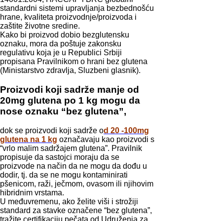
standardni sistemi upravljanja bezbednošću
hrane, kvaliteta proizvodnje/proizvoda i
zaštite životne sredine.
Kako bi proizvod dobio bezglutensku
oznaku, mora da poštuje zakonsku
regulativu koja je u Republici Srbiji
propisana Pravilnikom o hrani bez glutena
(Ministarstvo zdravlja, Sluzbeni glasnik).
Proizvodi koji sadrže manje od
20mg glutena po 1 kg mogu da
nose oznaku “bez glutena”,
dok se proizvodi koji sadrže o
d 20 -100mg
glutena na 1 kg
označavaju kao proizvodi s
“vrlo malim sadržajem glutena”. Pravilnik
propisuje da sastojci moraju da se
proizvode na način da ne mogu da dođu u
dodir, tj. da se ne mogu kontaminirati
pšenicom, raži, ječmom, ovasom ili njihovim
hibridnim vrstama.
U međuvremenu, ako želite viši i strožiji
standard za stavke označene “bez glutena”,
tražite certifikaciju pečata od Udruženja za