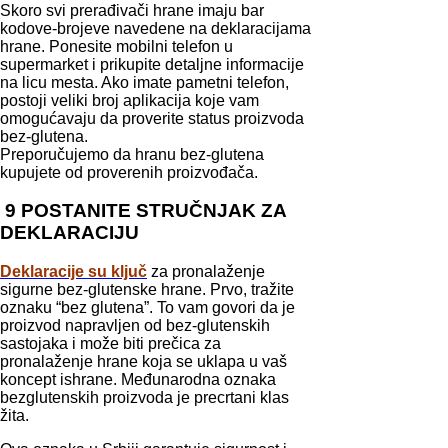
Skoro svi prerađivači hrane imaju bar
kodove-brojeve navedene na deklaracijama
hrane. Ponesite mobilni telefon u
supermarket i prikupite detaljne informacije
na licu mesta. Ako imate pametni telefon,
postoji veliki broj aplikacija koje vam
omogućavaju da proverite status proizvoda
bez-glutena.
Preporučujemo da hranu bez-glutena
kupujete od proverenih proizvođača.
9 POSTANITE STRUČNJAK ZA
DEKLARACIJU
Deklaracije su ključ
za pronalaženje
sigurne bez-glutenske hrane. Prvo, tražite
oznaku “bez glutena”. To vam govori da je
proizvod napravljen od bez-glutenskih
sastojaka i može biti prečica za
pronalaženje hrane koja se uklapa u vaš
koncept ishrane. Međunarodna oznaka
bezglutenskih proizvoda je precrtani klas
žita.