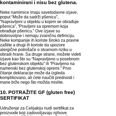
kontaminirani i nisu bez glutena.
Neke namirnice imaju savetodavne izjave,
poput “Može da sadrži pšenicu”,
“Napravljeni u objektu u kojem se obrađuje
pšenica”, “Pravljeni sa opremom koja
obrađuje pšenicu.” Ove izjave su
dobrovoljne i nemaju zvaničnu definiciju.
Neke kompanije ih koriste široko za pravne
zaštite a drugi ih koriste da upozore
alergične potrošače o stvarnom riziku u
obradi hrane. Sa druge strane, možete videti
izjave kao što su “Napravljeno u posebnom
bez glutenskom objektu” ili “Pravljeno na
namenski bez glutenskoj opremi.” Prvo
čitanje deklaracije može da izgleda
komplikovano, ali ćete naučiti prednosti i
mane brže nego što možda mislite.
10. POTRAŽITE GF (gluten free)
SERTIFIKAT
Udruženje za Celijakiju nudi sertifikat za
proizvode koji zadovoljavaju njihove