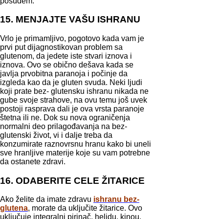
posuđem.
15. MENJAJTE VAŠU ISHRANU
Vrlo je primamljivo, pogotovo kada vam je
prvi put dijagnostikovan problem sa
glutenom, da jedete iste stvari iznova i
iznova. Ovo se obično dešava kada se
javlja prvobitna paranoja i počinje da
izgleda kao da je gluten svuda. Neki ljudi
koji prate bez- glutensku ishranu nikada ne
gube svoje strahove, na ovu temu još uvek
postoji rasprava dali je ova vrsta paranoje
štetna ili ne. Dok su nova ograničenja
normalni deo prilagođavanja na bez-
glutenski život, vi i dalje treba da
konzumirate raznovrsnu hranu kako bi uneli
sve hranljive materije koje su vam potrebne
da ostanete zdravi.
16. ODABERITE CELE ŽITARICE
Ako želite da imate zdravu
ishranu bez-
glutena
, morate da uključite žitarice. Ovo
uključuje integralni pirinač, heljdu, kinou,