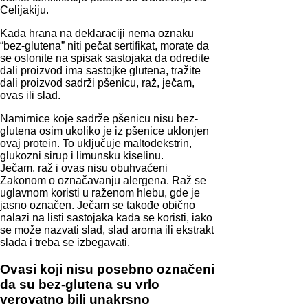
Celijakiju.
Kada hrana na deklaraciji nema oznaku
“bez-glutena” niti pečat sertifikat, morate da
se oslonite na spisak sastojaka da odredite
dali proizvod ima sastojke glutena, tražite
dali proizvod sadrži pšenicu, raž, ječam,
ovas ili slad.
Namirnice koje sadrže pšenicu nisu bez-
glutena osim ukoliko je iz pšenice uklonjen
ovaj protein. To uključuje maltodekstrin,
glukozni sirup i limunsku kiselinu.
Ječam, raž i ovas nisu obuhvaćeni
Zakonom o označavanju alergena. Raž se
uglavnom koristi u raženom hlebu, gde je
jasno označen. Ječam se takođe obično
nalazi na listi sastojaka kada se koristi, iako
se može nazvati slad, slad aroma ili ekstrakt
slada i treba se izbegavati.
Ovasi koji nisu posebno označeni
da su bez-glutena su vrlo
verovatno bili unakrsno