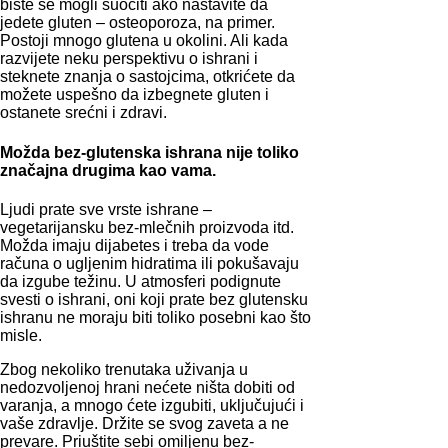
biste se mogli suočiti ako nastavite da
jedete gluten – osteoporoza, na primer.
Postoji mnogo glutena u okolini. Ali kada
razvijete neku perspektivu o ishrani i
steknete znanja o sastojcima, otkrićete da
možete uspešno da izbegnete gluten i
ostanete srećni i zdravi.
Možda bez-glutenska ishrana nije toliko
značajna drugima kao vama.
Ljudi prate sve vrste ishrane –
vegetarijansku bez-mlečnih proizvoda itd.
Možda imaju dijabetes i treba da vode
računa o ugljenim hidratima ili pokušavaju
da izgube težinu. U atmosferi podignute
svesti o ishrani, oni koji prate bez glutensku
ishranu ne moraju biti toliko posebni kao što
misle.
Zbog nekoliko trenutaka uživanja u
nedozvoljenoj hrani nećete ništa dobiti od
varanja, a mnogo ćete izgubiti, uključujući i
vaše zdravlje. Držite se svog zaveta a ne
prevare. Priuštite sebi omiljenu bez-