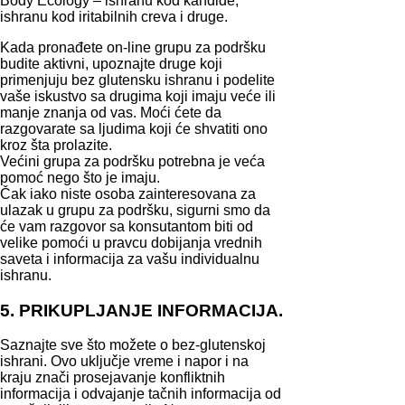
Body Ecology – ishranu kod kandide,
ishranu kod iritabilnih creva i druge.
Kada pronađete on-line grupu za podršku
budite aktivni, upoznajte druge koji
primenjuju bez glutensku ishranu i podelite
vaše iskustvo sa drugima koji imaju veće ili
manje znanja od vas. Moći ćete da
razgovarate sa ljudima koji će shvatiti ono
kroz šta prolazite.
Većini grupa za podršku potrebna je veća
pomoć nego što je imaju.
Čak iako niste osoba zainteresovana za
ulazak u grupu za podršku, sigurni smo da
će vam razgovor sa konsutantom biti od
velike pomoći u pravcu dobijanja vrednih
saveta i informacija za vašu individualnu
ishranu.
5. PRIKUPLJANJE INFORMACIJA.
Saznajte sve što možete o bez-glutenskoj
ishrani. Ovo uključje vreme i napor i na
kraju znači prosejavanje konfliktnih
informacija i odvajanje tačnih informacija od