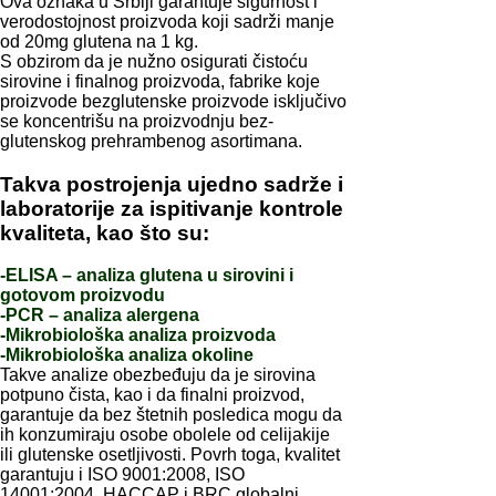
Ova oznaka u Srbiji garantuje sigurnost i
verodostojnost proizvoda koji sadrži manje
od 20mg glutena na 1 kg.
S obzirom da je nužno osigurati čistoću
sirovine i finalnog proizvoda, fabrike koje
proizvode bezglutenske proizvode isključivo
se koncentrišu na proizvodnju bez-
glutenskog prehrambenog asortimana.
Takva postrojenja ujedno sadrže i
laboratorije za ispitivanje kontrole
kvaliteta, kao što su:
-ELISA – analiza glutena u sirovini i
gotovom proizvodu
-PCR – analiza alergena
-Mikrobiološka analiza proizvoda
-Mikrobiološka analiza okoline
Takve analize obezbeđuju da je sirovina
potpuno čista, kao i da finalni proizvod,
garantuje da bez štetnih posledica mogu da
ih konzumiraju osobe obolele od celijakije
ili glutenske osetljivosti. Povrh toga, kvalitet
garantuju i ISO 9001:2008, ISO
14001:2004, HACCAP i BRC globalni