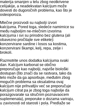
materija smanjen u telu zbog neotkrivene
celijakije, a neadekvatan kalcijum može
dovesti do dugoročnih problema, kao što je
osteoporoza.
Mlečne proizvodi su najbolji izvori
kalcijuma. Pored toga, sledeće namirnice su
među najboljim ne-mlečnim izvorima
kalcijuma i svi su prirodno bez glutena (ali
obavezno pročitajte sve etikete):
konzervirane sardine i losos sa kostima,
konzervirani škampi, kelj, repa, zelje i
brokoli.
Razmotrite unos dodatka kalcijuma svaki
dan. Kalcijum karbonat se obično
preporučuje kao najbolji, najviše biološki
dostupan (što znači da se rastvara, tako da
telo može da ga apsorbuje, međutim zbog
mogućih problema sa oksalatima ovaj
kalcijum nije prihvatljiv već se preporučuje
kalcijum citrat pa je zbog toga najbolje da
porazgovarate sa stručnim poznavaocem
suplemenata), preporuke o dozama variraju,
u zavisnosti od starosti i pola. Predlaže se