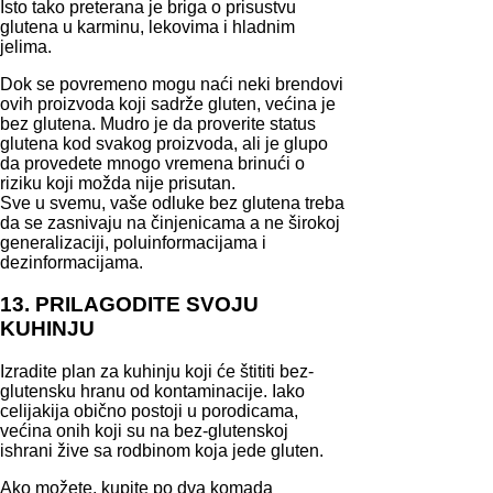
Isto tako preterana je briga o prisustvu
glutena u karminu, lekovima i hladnim
jelima.
Dok se povremeno mogu naći neki brendovi
ovih proizvoda koji sadrže gluten, većina je
bez glutena. Mudro je da proverite status
glutena kod svakog proizvoda, ali je glupo
da provedete mnogo vremena brinući o
riziku koji možda nije prisutan.
Sve u svemu, vaše odluke bez glutena treba
da se zasnivaju na činjenicama a ne širokoj
generalizaciji, poluinformacijama i
dezinformacijama.
13. PRILAGODITE SVOJU
KUHINJU
Izradite plan za kuhinju koji će štititi bez-
glutensku hranu od kontaminacije. Iako
celijakija obično postoji u porodicama,
većina onih koji su na bez-glutenskoj
ishrani žive sa rodbinom koja jede gluten.
Ako možete, kupite po dva komada