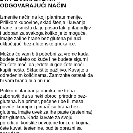
ODGOVARAJUĆI NAČIN
Izmenite način na koji planirate menije.
Prilikom kupovine, skladištenja i kuvanja
hrane, u smislu da je posao lak, prilagodljiv
i udoban za svakoga koliko je to moguće.
Imajte zalihe hrane bez glutena pri ruci,
uključujući bez-glutenske grickalice.
Možda će vam biti potrebni za vreme kada
budete daleko od kuće i ne budete sigurni
šta ćete moći da jedete ili gde ćete moći
kupiti nešto. Skladištite pažljivo. Kuvajte u
određenim količinama. Zamrznite ostatak da
bi vam hrana bila pri ruci.
Prilikom planiranja obroka, ne treba
zaboraviti da su neki obroci prirodno bez-
glutena. Na primer, pečene ribe ili mesa,
povrće, krompir i pirinač su hrana bez-
glutena. Imajte uvek zalihe paste (testenina)
bez-glutena. Kada kuvate za svoju
porodicu, koristite odvojene lonce u kojima
ćete kuvati testenine, budite oprezni sa