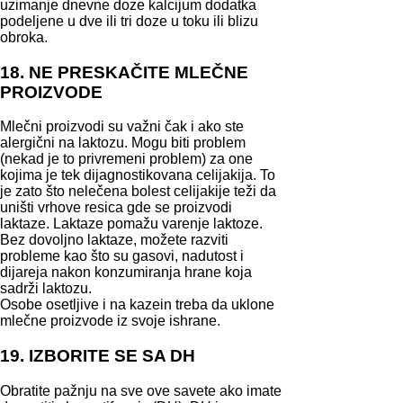
uzimanje dnevne doze kalcijum dodatka
podeljene u dve ili tri doze u toku ili blizu
obroka.
18. NE PRESKAČITE MLEČNE
PROIZVODE
Mlečni proizvodi su važni čak i ako ste
alergični na laktozu. Mogu biti problem
(nekad je to privremeni problem) za one
kojima je tek dijagnostikovana celijakija. To
je zato što nelečena bolest celijakije teži da
uništi vrhove resica gde se proizvodi
laktaze. Laktaze pomažu varenje laktoze.
Bez dovoljno laktaze, možete razviti
probleme kao što su gasovi, nadutost i
dijareja nakon konzumiranja hrane koja
sadrži laktozu.
Osobe osetljive i na kazein treba da uklone
mlečne proizvode iz svoje ishrane.
19. IZBORITE SE SA DH
Obratite pažnju na sve ove savete ako imate