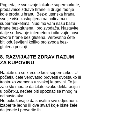
Pogledajte sve svoje lokalne supermarkete,
prodavnice zdrave hrane ili druge radnje
koje prodaju hranu. Bez-glutenska hrana
sve je više zastupljena na policama u
supermarketima. Nudimo vam našu bazu
hrane bez-glutena i proizvođača. Nastavite i
dalje surfovanje internetom i otkrivajte nove
izvore hrane bez glutena. Verovatno ćete
biti oduševljeni koliko proizvoda bez-
glutena postoji.
8. RAZVIJAJTE ZDRAV RAZUM
ZA KUPOVINU
Naučite da se krećete kroz supermarket. U
početku ćete verovatno provesti dvostruko ili
trostruko vremena u svakoj kupovini. To je
zato što morate da čitate svaku deklaraciju i
u početku, nećete biti upoznati sa mnogim
od sastojaka.
Ne pokušavajte da shvatim sve odjednom.
Izaberite jednu ili dve stvari koje biste želeli
da jedete i proverite ih.