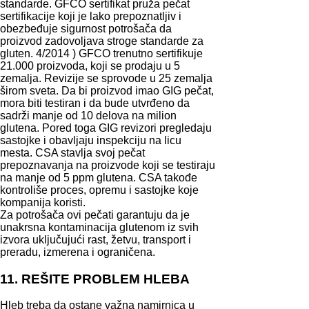
standarde. GFCO sertifikat pruža pečat
sertifikacije koji je lako prepoznatljiv i
obezbeđuje sigurnost potrošača da
proizvod zadovoljava stroge standarde za
gluten. 4/2014 ) GFCO trenutno sertifikuje
21.000 proizvoda, koji se prodaju u 5
zemalja. Revizije se sprovode u 25 zemalja
širom sveta. Da bi proizvod imao GIG pečat,
mora biti testiran i da bude utvrđeno da
sadrži manje od 10 delova na milion
glutena. Pored toga GIG revizori pregledaju
sastojke i obavljaju inspekciju na licu
mesta. CSA stavlja svoj pečat
prepoznavanja na proizvode koji se testiraju
na manje od 5 ppm glutena. CSA takođe
kontroliše proces, opremu i sastojke koje
kompanija koristi.
Za potrošača ovi pečati garantuju da je
unakrsna kontaminacija glutenom iz svih
izvora uključujući rast, žetvu, transport i
preradu, izmerena i ograničena.
11. REŠITE PROBLEM HLEBA
Hleb treba da ostane važna namirnica u