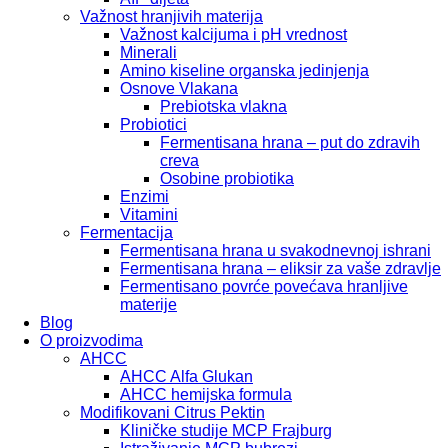
Važnost hranjivih materija
Važnost kalcijuma i pH vrednost
Minerali
Amino kiseline organska jedinjenja
Osnove Vlakana
Prebiotska vlakna
Probiotici
Fermentisana hrana – put do zdravih
creva
Osobine probiotika
Enzimi
Vitamini
Fermentacija
Fermentisana hrana u svakodnevnoj ishrani
Fermentisana hrana – eliksir za vaše zdravlje
Fermentisano povrće povećava hranljive
materije
Blog
O proizvodima
AHCC
AHCC Alfa Glukan
AHCC hemijska formula
Modifikovani Citrus Pektin
Kliničke studije MCP Frajburg