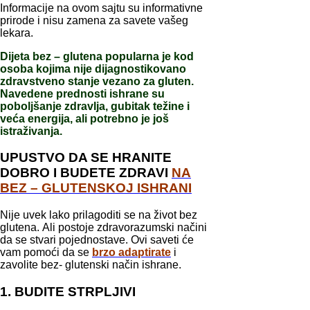
Informacije na ovom sajtu su informativne
prirode i nisu zamena za savete vašeg
lekara.
Dijeta bez – glutena popularna je kod
osoba kojima nije dijagnostikovano
zdravstveno stanje vezano za gluten.
Navedene prednosti ishrane su
poboljšanje zdravlja, gubitak težine i
veća energija, ali potrebno je još
istraživanja.
UPUSTVO DA SE HRANITE
DOBRO I BUDETE ZDRAVI
NA
BEZ – GLUTENSKOJ ISHRANI
Nije uvek lako prilagoditi se na život bez
glutena. Ali postoje zdravorazumski načini
da se stvari pojednostave. Ovi saveti će
vam pomoći da se
brzo adaptirate
i
zavolite bez- glutenski način ishrane.
1. BUDITE STRPLJIVI