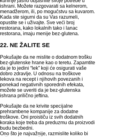
kuhinje jasno objasnite svoje potrebe u
ishrani. Možete razgovarati sa kelnerom,
menadžerom, ili, po mogućstvu sa kuvarom.
Kada ste sigurni da su Vas razumeli,
opustite se i uživajte. Sve veći broj
restorana, kako lokalnih tako i lanac
restorana, imaju menije bez-glutena.
22. NE ŽALITE SE
Pokušajte da ne mislite o dodatnom trošku
bez-glutenske hrane kao o teretu. Zapamtite
da je to jedini “lek” koji će osigurati vaše
dobro zdravlje. U odnosu na troškove
lekova na recept i njihovih povezanih i
ponekad negativnih sporednih efekata,
možete se uveriti da je bez-glutenska
ishrana prilično jeftina.
Pokušajte da ne krivite specijalne
prehrambene kompanije za dodatne
troškove. Oni proističu iz svih dodatnih
koraka koje treba da preduzmu da proizvodi
budu bezbedni.
Ono što je najvažnije, razmislite koliko bi