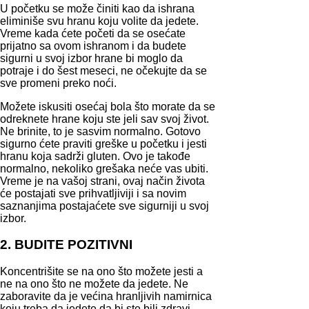
U početku se može činiti kao da ishrana
eliminiše svu hranu koju volite da jedete.
Vreme kada ćete početi da se osećate
prijatno sa ovom ishranom i da budete
sigurni u svoj izbor hrane bi moglo da
potraje i do šest meseci, ne očekujte da se
sve promeni preko noći.
Možete iskusiti osećaj bola što morate da se
odreknete hrane koju ste jeli sav svoj život.
Ne brinite, to je sasvim normalno. Gotovo
sigurno ćete praviti greške u početku i jesti
hranu koja sadrži gluten. Ovo je takođe
normalno, nekoliko grešaka neće vas ubiti.
Vreme je na vašoj strani, ovaj način života
će postajati sve prihvatljiviji i sa novim
saznanjima postajaćete sve sigurniji u svoj
izbor.
2. BUDITE POZITIVNI
Koncentrišite se na ono što možete jesti a
ne na ono što ne možete da jedete. Ne
zaboravite da je većina hranljivih namirnica
koju treba da jedete da bi ste bili zdravi