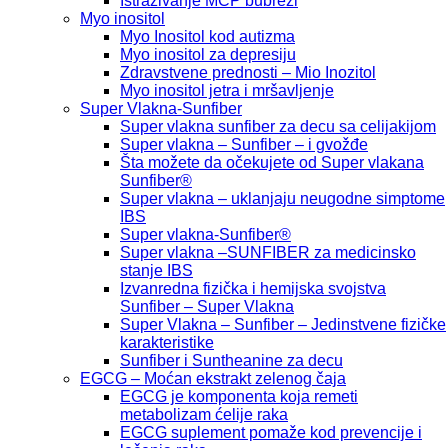
Istraživanje MCP bubrezi
Myo inositol
Myo Inositol kod autizma
Myo inositol za depresiju
Zdravstvene prednosti – Mio Inozitol
Myo inositol jetra i mršavljenje
Super Vlakna-Sunfiber
Super vlakna sunfiber za decu sa celijakijom
Super vlakna – Sunfiber – i gvožđe
Šta možete da očekujete od Super vlakana
Sunfiber®
Super vlakna – uklanjaju neugodne simptome
IBS
Super vlakna-Sunfiber®
Super vlakna –SUNFIBER za medicinsko
stanje IBS
Izvanredna fizička i hemijska svojstva
Sunfiber – Super Vlakna
Super Vlakna – Sunfiber – Jedinstvene fizičke
karakteristike
Sunfiber i Suntheanine za decu
EGCG – Moćan ekstrakt zelenog čaja
EGCG je komponenta koja remeti
metabolizam ćelije raka
EGCG suplement pomaže kod prevencije i