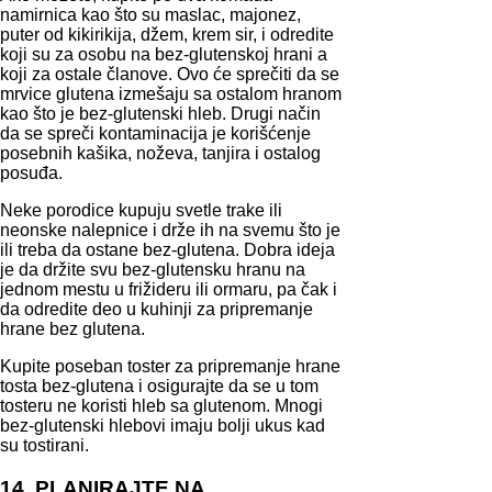
namirnica kao što su maslac, majonez,
puter od kikirikija, džem, krem sir, i odredite
koji su za osobu na bez-glutenskoj hrani a
koji za ostale članove. Ovo će sprečiti da se
mrvice glutena izmešaju sa ostalom hranom
kao što je bez-glutenski hleb. Drugi način
da se spreči kontaminacija je korišćenje
posebnih kašika, noževa, tanjira i ostalog
posuđa.
Neke porodice kupuju svetle trake ili
neonske nalepnice i drže ih na svemu što je
ili treba da ostane bez-glutena. Dobra ideja
je da držite svu bez-glutensku hranu na
jednom mestu u frižideru ili ormaru, pa čak i
da odredite deo u kuhinji za pripremanje
hrane bez glutena.
Kupite poseban toster za pripremanje hrane
tosta bez-glutena i osigurajte da se u tom
tosteru ne koristi hleb sa glutenom. Mnogi
bez-glutenski hlebovi imaju bolji ukus kad
su tostirani.
14. PLANIRAJTE NA