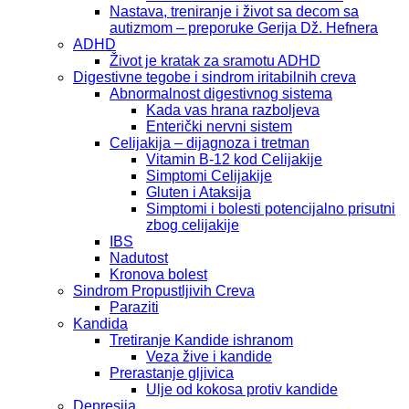
Nastava, treniranje i život sa decom sa
autizmom – preporuke Gerija Dž. Hefnera
ADHD
Život je kratak za sramotu ADHD
Digestivne tegobe i sindrom iritabilnih creva
Abnormalnost digestivnog sistema
Kada vas hrana razboljeva
Enterički nervni sistem
Celijakija – dijagnoza i tretman
Vitamin B-12 kod Celijakije
Simptomi Celijakije
Gluten i Ataksija
Simptomi i bolesti potencijalno prisutni
zbog celijakije
IBS
Nadutost
Kronova bolest
Sindrom Propustljivih Creva
Paraziti
Kandida
Tretiranje Kandide ishranom
Veza žive i kandide
Prerastanje gljivica
Ulje od kokosa protiv kandide
Depresija