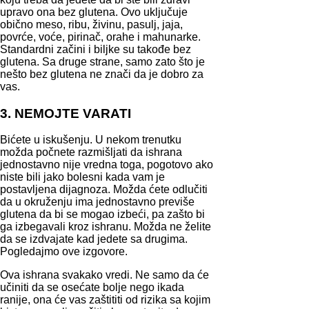
upravo ona bez glutena. Ovo uključuje
obično meso, ribu, živinu, pasulj, jaja,
povrće, voće, pirinač, orahe i mahunarke.
Standardni začini i biljke su takođe bez
glutena. Sa druge strane, samo zato što je
nešto bez glutena ne znači da je dobro za
vas.
3. NEMOJTE VARATI
Bićete u iskušenju. U nekom trenutku
možda počnete razmišljati da ishrana
jednostavno nije vredna toga, pogotovo ako
niste bili jako bolesni kada vam je
postavljena dijagnoza. Možda ćete odlučiti
da u okruženju ima jednostavno previše
glutena da bi se mogao izbeći, pa zašto bi
ga izbegavali kroz ishranu. Možda ne želite
da se izdvajate kad jedete sa drugima.
Pogledajmo ove izgovore.
Ova ishrana svakako vredi. Ne samo da će
učiniti da se osećate bolje nego ikada
ranije, ona će vas zaštititi od rizika sa kojim