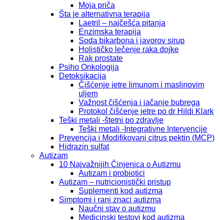
Moja priča
Šta je alternativna terapija
Laetril – najčešća pitanja
Enzimska terapija
Soda bikarbona i javorov sirup
Holističko lečenje raka dojke
Rak prostate
Psiho Onkologija
Detoksikacija
Čišćenje jetre limunom i maslinovim
uljem
Važnost čišćenja i jačanje bubrega
Protokol čišćenje jetre po dr Hildi Klark
Teški metali -štetni po zdravlje
Teški metali -Integrativne Intervencije
Prevencija i Modifikovani citrus pektin (MCP)
Hidrazin sulfat
Autizam
10 Najvažnijih Činjenica o Autizmu
Autizam i probiotici
Autizam – nutricionistički pristup
Suplementi kod autizma
Simptomi i rani znaci autizma
Naučni stav o autizmu
Medicinski testovi kod autizma