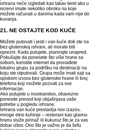
ishrana neće izgledati kao takav teret ako u
rezervi imate nekoliko obroka na koje
možete računati u danima kada vam nije do
kuvanja.
21. NE OSTAJTE KOD KUĆE
Možete putovati i jesti i van kuće dok ste na
bez-glutenskoj ishrani, ali morate biti
oprezni. Kada putujete, planirajte unapred.
Pokušajte da ponesete što više hrane sa
sobom, koristite internet da pronađete
lokalnu grupu za podršku na destinaciji na
koju ste otputovali. Grupa može imati sajt sa
spiskom izvora bez-glutenske hrane ili broj
telefona koji možete pozvati za sve
informacije.
Ako putujete u inostranstvo, obavezno
ponesite prevod koji objašnjava vaše
potrebe u pogledu ishrane.
Ishrana van kuće prestavlja nov izazov,
mnoge etno kuhinje – restorani kao glavnu
hranu služe pirinač ili kukuruz što je za vas
dobar izbor. Ono što je važno je da šefu