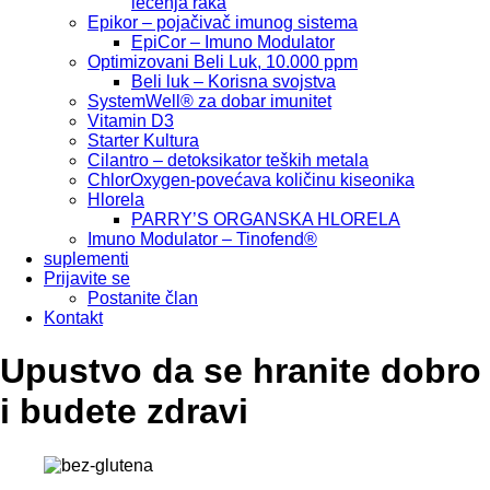
lečenja raka
Epikor – pojačivač imunog sistema
EpiCor – Imuno Modulator
Optimizovani Beli Luk, 10.000 ppm
Beli luk – Korisna svojstva
SystemWell® za dobar imunitet
Vitamin D3
Starter Kultura
Cilantro – detoksikator teških metala
ChlorOxygen-povećava količinu kiseonika
Hlorela
PARRY’S ORGANSKA HLORELA
Imuno Modulator – Tinofend®
suplementi
Prijavite se
Postanite član
Kontakt
Upustvo da se hranite dobro
i budete zdravi