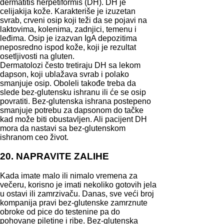
dermatitis herpetiformis (DH). DH je
celijakija kože. Karakteriše je izuzetan
svrab, crveni osip koji teži da se pojavi na
laktovima, kolenima, zadnjici, temenu i
leđima. Osip je izazvan IgA depozitima
neposredno ispod kože, koji je rezultat
osetljivosti na gluten.
Dermatolozi često tretiraju DH sa lekom
dapson, koji ublažava svrab i polako
smanjuje osip. Oboleli takođe treba da
slede bez-glutensku ishranu ili će se osip
povratiti. Bez-glutenska ishrana postepeno
smanjuje potrebu za dapsonom do tačke
kad može biti obustavljen. Ali pacijent DH
mora da nastavi sa bez-glutenskom
ishranom ceo život.
20. NAPRAVITE ZALIHE
Kada imate malo ili nimalo vremena za
večeru, korisno je imati nekoliko gotovih jela
u ostavi ili zamrzivaču. Danas, sve veći broj
kompanija pravi bez-glutenske zamrznute
obroke od pice do testenine pa do
pohovane piletine i ribe. Bez-glutenska