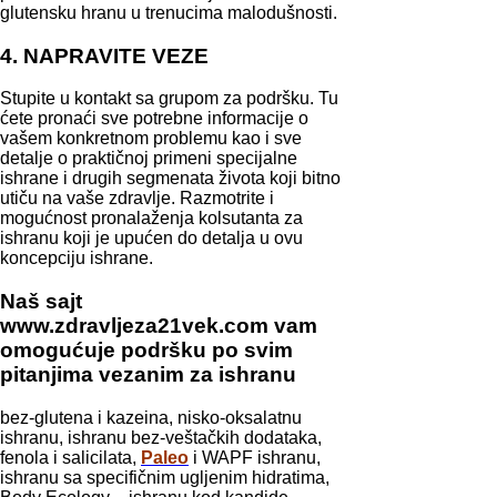
glutensku hranu u trenucima malodušnosti.
4. NAPRAVITE VEZE
Stupite u kontakt sa grupom za podršku. Tu
ćete pronaći sve potrebne informacije o
vašem konkretnom problemu kao i sve
detalje o praktičnoj primeni specijalne
ishrane i drugih segmenata života koji bitno
utiču na vaše zdravlje. Razmotrite i
mogućnost pronalaženja kolsutanta za
ishranu koji je upućen do detalja u ovu
koncepciju ishrane.
Naš sajt
www.zdravljeza21vek.com vam
omogućuje podršku po svim
pitanjima vezanim za ishranu
bez-glutena i kazeina, nisko-oksalatnu
ishranu, ishranu bez-veštačkih dodataka,
fenola i salicilata,
Paleo
i WAPF ishranu,
ishranu sa specifičnim ugljenim hidratima,