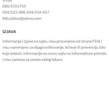
060/5551755
024/523-088
,
024/554-057
felica2doo@yahoo.com
IZJAVA
Informacije i izjave na sajtu, nisu procenjene od strane FDA i
nisu namenjene za dijagnostikovanje, lečenje ili prevenciju bilo
koje bolesti. Informacije na ovom sajtu su informativne prirode
i nisu zamena za savete vašeg lekara.