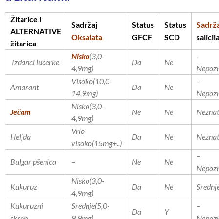
Ž
itarice i
Sadr
ž
aj
Status
Status
Sadr
ž
ALTERNATIVE
Oksalata
GFCF
SCD
salicil
ž
itarica
Nisko
(3,0-
-
Izdanci lucerke
Da
Ne
4,9mg)
Nepoz
Visoko(10,0-
–
Amarant
Da
Ne
14,9mg)
Nepoz
Nisko(3,0-
Ječam
Ne
Ne
Nezna
4,9mg)
Vrlo
Heljda
Da
Ne
Nezna
visoko(15mg+..)
–
Bulgar pšenica
–
Ne
Ne
Nepoz
Nisko(3,0-
Kukuruz
Da
Ne
Srednj
4,9mg)
Kukuruzni
Srednje(5,0-
–
Da
Y
skrob
9,9mg)
Nepoz