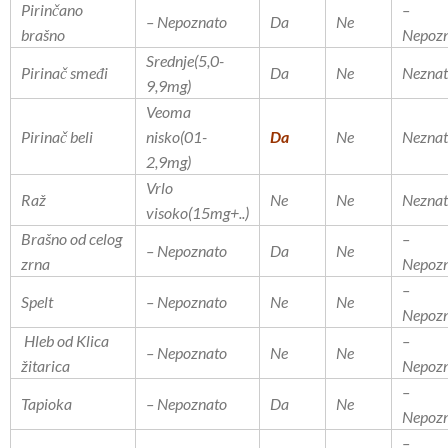
Pirinčano
–
– Nepoznato
Da
Ne
brašno
Nepoz
Srednje(5,0-
Pirinač smeđi
Da
Ne
Nezna
9,9mg)
Veoma
Pirinač beli
nisko(01-
Da
Ne
Nezna
2,9mg)
Vrlo
Raž
Ne
Ne
Nezna
visoko(15mg+..)
Brašno od celog
–
– Nepoznato
Da
Ne
zrna
Nepoz
–
Spelt
– Nepoznato
Ne
Ne
Nepoz
Hleb od Klica
–
– Nepoznato
Ne
Ne
žitarica
Nepoz
–
Tapioka
– Nepoznato
Da
Ne
Nepoz
–