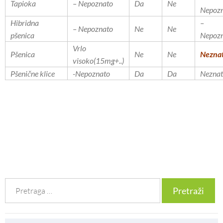
Tapioka
– Nepoznato
Da
Ne
Nepoz
Hibridna
–
– Nepoznato
Ne
Ne
pšenica
Nepoz
Vrlo
Pšenica
Ne
Ne
Nezna
visoko(15mg+..)
Pšenične klice
-Nepoznato
Da
Da
Nezna
Претрага
за: