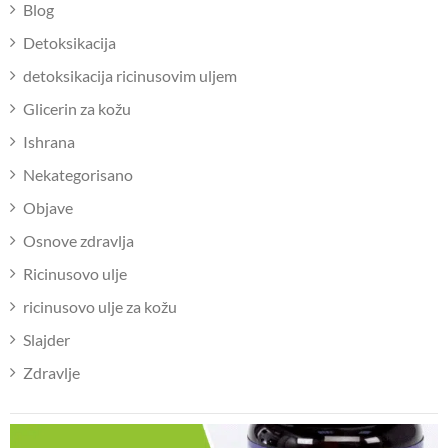
Blog
Detoksikacija
detoksikacija ricinusovim uljem
Glicerin za kožu
Ishrana
Nekategorisano
Objave
Osnove zdravlja
Ricinusovo ulje
ricinusovo ulje za kožu
Slajder
Zdravlje