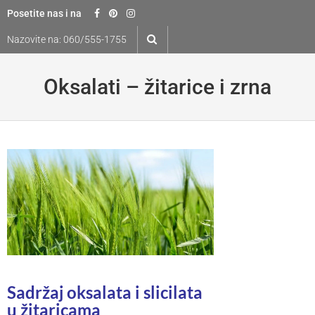
Skip
Posetite nas i na
to
Nazovite na:
060/555-1755
content
Oksalati – žitarice i zrna
Sadržaj oksalata i slicilata
u žitaricama