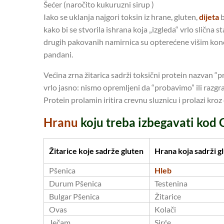
Šećer (naročito kukuruzni sirup )
Iako se uklanja najgori toksin iz hrane, gluten,
dijeta
b
kako bi se stvorila ishrana koja „izgleda“ vrlo slična 
drugih pakovanih namirnica su opterećene višim konce
pandani.
Većina zrna žitarica sadrži toksični protein nazvan “pr
vrlo jasno: nismo opremljeni da “probavimo” ili razg
Protein prolamin iritira crevnu sluznicu i prolazi kroz c
Hranu
koju treba izbegavati kod
Žitarice koje sadrže gluten
Hrana koja sadrži g
Pšenica
Hleb
Durum Pšenica
Testenina
Bulgar Pšenica
Žitarice
Ovas
Kolači
Ječam
Sirće