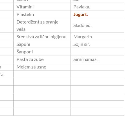
Vitamini
Pavlaka.
Plastelin
Jogurt.
Deterdžent za pranje
Sladoled.
veša
Sredstva za ličnu higijenu
Margarin.
Sapuni
Sojin sir.
Šanponi
Pasta za zube
Sirni namazi.
a
Melem za usne
ča