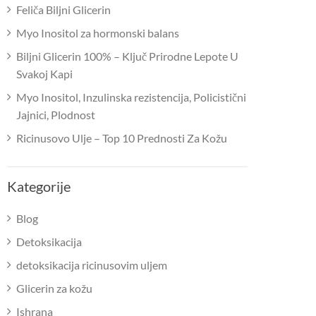
Feliča Biljni Glicerin
Myo Inositol za hormonski balans
Biljni Glicerin 100% – Ključ Prirodne Lepote U
Svakoj Kapi
Myo Inositol, Inzulinska rezistencija, Policistični
Jajnici, Plodnost
Ricinusovo Ulje – Top 10 Prednosti Za Kožu
Kategorije
Blog
Detoksikacija
detoksikacija ricinusovim uljem
Glicerin za kožu
Ishrana