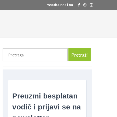
Posetite nas i na
Претрага
за: