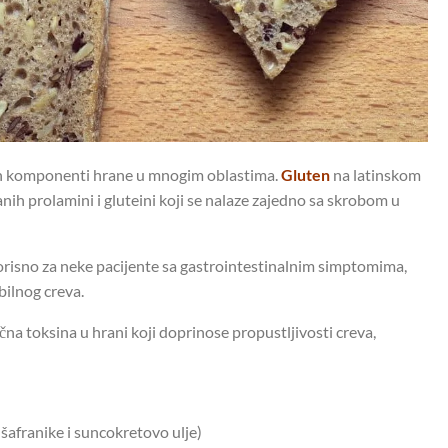
ijih komponenti hrane u mnogim oblastima.
Gluten
na latinskom
anih prolamini i gluteini koji se nalaze zajedno sa skrobom u
orisno za neke pacijente sa gastrointestinalnim simptomima,
bilnog creva.
čna toksina u hrani koji doprinose propustljivosti creva,
 šafranike i suncokretovo ulje)