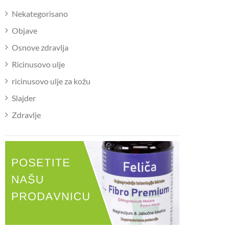
Nekategorisano
Objave
Osnove zdravlja
Ricinusovo ulje
ricinusovo ulje za kožu
Slajder
Zdravlje