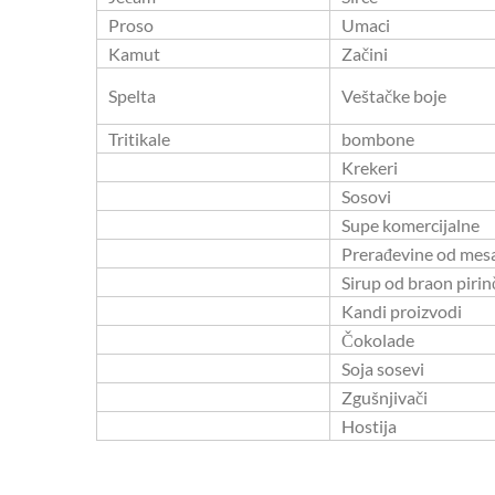
Proso
Umaci
Kamut
Začini
Spelta
Veštačke boje
Tritikale
bombone
Krekeri
Sosovi
Supe komercijalne
Prerađevine od mes
Sirup od braon pirin
Kandi proizvodi
Čokolade
Soja sosevi
Zgušnjivači
Hostija