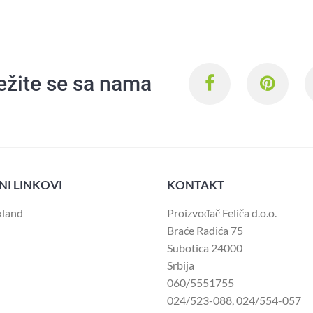
ežite se sa nama
NI LINKOVI
KONTAKT
xland
Proizvođač Feliča d.o.o.
Braće Radića 75
Subotica 24000
Srbija
060/5551755
024/523-088
,
024/554-057