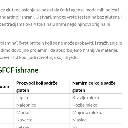
ez glutena oslanja se na ostala četiri agensa modernih bolesti
standardnoj ishrani. U stvari, mnoge vrste testenina bez glutena i
ntracijama ova 4 toksina u hrani nego njihovi originalni
olamina”, čvrst protein koji se ne može probaviti. Istraživanje je
radimo dovoljno prolamin i da apsorbujemo hranljive materije.
revni zid kod ljudi i životinja koji ih jedu.
 GFCF ishrane
Prozvodi koji sadrže
Namirnice koje sadže
luten
gluten
gluten
Lepila
Kravlje mleko.
Nalepnice
Kozije mleko.
Marke
Majčino mleko.
Koverte
Maslac.
Lekovi
Sir.