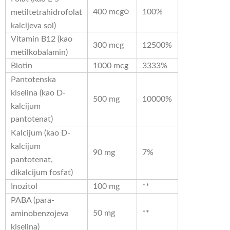
400 mcg○
100%
metiltetrahidrofolat
kalcijeva sol)
Vitamin B12 (kao
300 mcg
12500%
metilkobalamin)
Biotin
1000 mcg
3333%
Pantotenska
kiselina (kao D-
500 mg
10000%
kalcijum
pantotenat)
Kalcijum (kao D-
kalcijum
90 mg
7%
pantotenat,
dikalcijum fosfat)
Inozitol
100 mg
**
PABA (para-
50 mg
**
aminobenzojeva
kiselina)