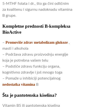
5-MTHF folata i dr., što ga čini odličnim
za kvalitenu i sigurnu nadoknadu vitamina
B grupe.
Kompletne prednosti B-kompleksa
BioActive
Promoviše zdrav metabolizam glukoze
–
,
masti i alkohola
– Podržava zdravu proizvodnju energije
koja je potrebna vašem telu
– Podstiče zdravu funkciju organa,
kognitivno zdravlje i još mnogo toga
– Pomaže u inhibiciji potencijalnog
nedostatka vitamina
B
Šta je pantotenska kiselina?
Vitamin B5 ili pantotenska kiselina