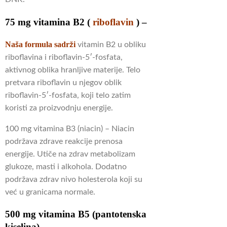
75 mg vitamina B2 (
riboflavin
) –
Naša formula sadrži
vitamin B2 u obliku
riboflavina i riboflavin-5′-fosfata,
aktivnog oblika hranljive materije.
Telo
pretvara riboflavin u njegov oblik
riboflavin-5′-fosfata, koji telo zatim
koristi za proizvodnju energije.
100 mg vitamina B3 (niacin) – Niacin
podržava zdrave reakcije prenosa
energije.
Utiče na zdrav metabolizam
glukoze, masti i alkohola.
Dodatno
podržava zdrav nivo holesterola koji su
već u granicama normale.
500 mg vitamina B5 (pantotenska
kiselina) –