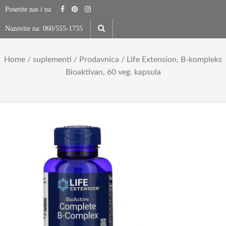
Skip
Posetite nas i na
to
Nazovite na:
060/555-1755
content
Home
/
suplementi
/
Prodavnica
/ Life Extension, B-kompleks
Bioaktivan, 60 veg. kapsula