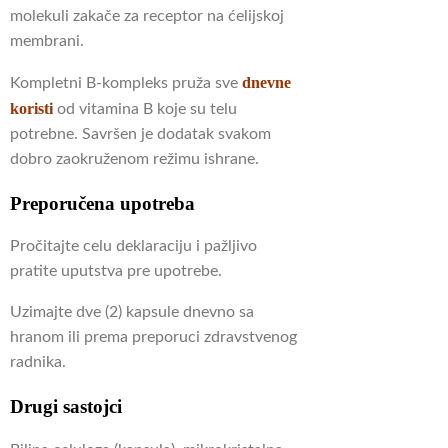
molekuli zakače za receptor na ćelijskoj
membrani.
dnevne
Kompletni B-kompleks pruža sve
koristi
od vitamina B koje su telu
potrebne.
Savršen je dodatak svakom
dobro zaokruženom režimu ishrane.
Preporučena upotreba
Pročitajte celu deklaraciju i pažljivo
pratite uputstva pre upotrebe.
Uzimajte dve (2) kapsule dnevno sa
hranom ili prema preporuci zdravstvenog
radnika.
Drugi sastojci