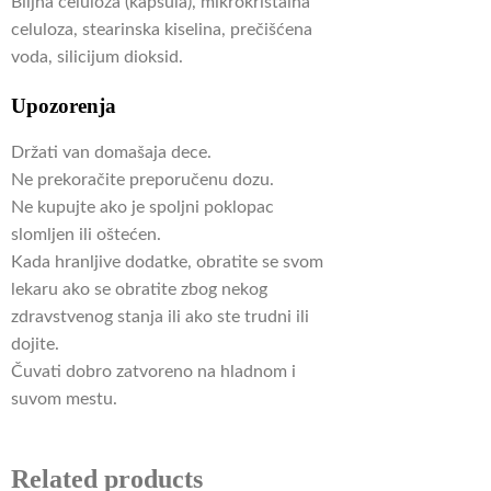
Biljna celuloza (kapsula), mikrokristalna
celuloza, stearinska kiselina, prečišćena
voda, silicijum dioksid.
Upozorenja
Držati van domašaja dece.
Ne prekoračite preporučenu dozu.
Ne kupujte ako je spoljni poklopac
slomljen ili oštećen.
Kada hranljive dodatke, obratite se svom
lekaru ako se obratite zbog nekog
zdravstvenog stanja ili ako ste trudni ili
dojite.
Čuvati dobro zatvoreno na hladnom i
suvom mestu.
Related products