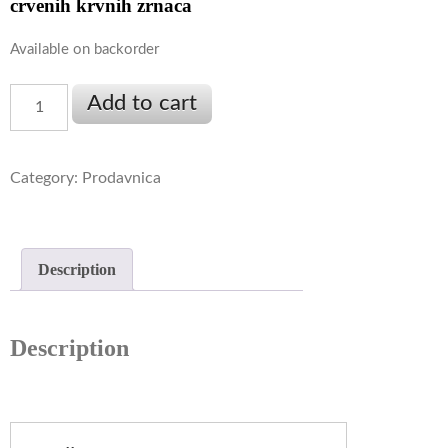
crvenih krvnih zrnaca
Available on backorder
Life
Add to cart
Extension,
B-
kompleks
Category:
Prodavnica
Bioaktivan,
60
veg.
Description
kapsula
quantity
Description