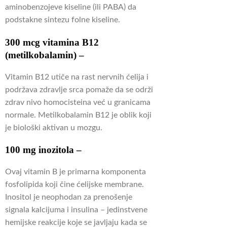
aminobenzojeve kiseline (ili PABA) da
podstakne sintezu folne kiseline.
300 mcg vitamina B12
(metilkobalamin) –
Vitamin B12 utiče na rast nervnih ćelija i
podržava zdravlje srca pomaže da se održi
zdrav nivo homocisteina već u granicama
normale.
Metilkobalamin B12 je oblik koji
je biološki aktivan u mozgu.
100 mg inozitola –
Ovaj vitamin B je primarna komponenta
fosfolipida koji čine ćelijske membrane.
Inositol je neophodan za prenošenje
signala kalcijuma i insulina – jedinstvene
hemijske reakcije koje se javljaju kada se