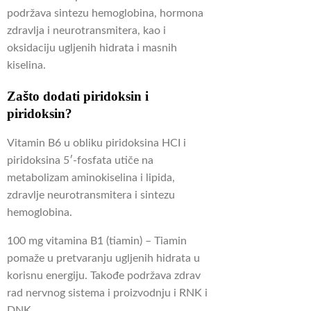
podržava sintezu hemoglobina, hormona
zdravlja i neurotransmitera, kao i
oksidaciju ugljenih hidrata i masnih
kiselina.
Zašto dodati piridoksin i
piridoksin?
Vitamin B6 u obliku piridoksina HCI i
piridoksina 5′-fosfata utiče na
metabolizam aminokiselina i lipida,
zdravlje neurotransmitera i sintezu
hemoglobina.
100 mg vitamina B1 (tiamin) – Tiamin
pomaže u pretvaranju ugljenih hidrata u
korisnu energiju.
Takođe podržava zdrav
rad nervnog sistema i proizvodnju i RNK i
DNK.