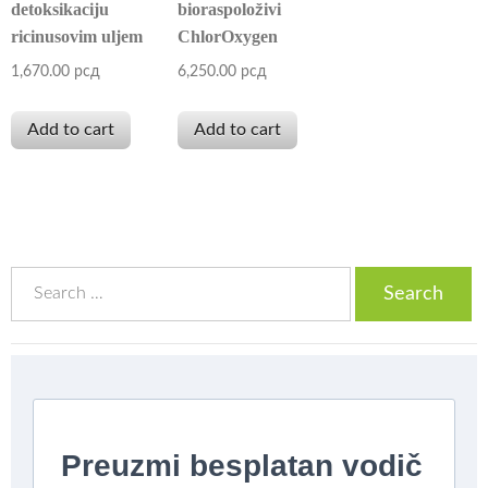
detoksikaciju
bioraspoloživi
ricinusovim uljem
ChlorOxygen
1,670.00
рсд
6,250.00
рсд
Add to cart
Add to cart
Search
for: