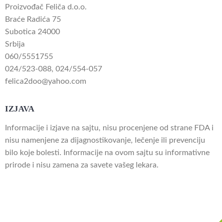
Proizvođač Feliča d.o.o.
Braće Radića 75
Subotica 24000
Srbija
060/5551755
024/523-088
,
024/554-057
felica2doo@yahoo.com
IZJAVA
Informacije i izjave na sajtu, nisu procenjene od strane FDA i
nisu namenjene za dijagnostikovanje, lečenje ili prevenciju
bilo koje bolesti. Informacije na ovom sajtu su informativne
prirode i nisu zamena za savete vašeg lekara.