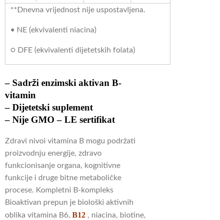
**Dnevna vrijednost nije uspostavljena.
• NE (ekvivalenti niacina)
○ DFE (ekvivalenti dijetetskih folata)
– Sadrži enzimski aktivan B-
vitamin
– Dijetetski suplement
– Nije GMO – LE sertifikat
Zdravi nivoi vitamina B mogu podržati
proizvodnju energije, zdravo
funkcionisanje organa, kognitivne
funkcije i druge bitne metaboličke
procese.
Kompletni B-kompleks
Bioaktivan prepun je biološki aktivnih
B12
oblika vitamina B6,
, niacina, biotine,