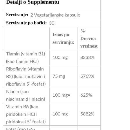
Detalji o Supplementu
Serviranje:
2 Vegetarijanske kapsule
Serviranje po bočici:
30
%
Iznos po
Dnevna
serviranju:
vrednost
Tiamin (vitamin B1)
100 mg
8333%
(kao tiamin HCI)
Riboflavin (vitamin
75 mg
5769%
B2) (kao riboflavin i
riboflavin 5′-fosfat)
Niacin (kao
100 mg•
625%
niacinamid i niacin)
Vitamin B6 (kao
100 mg
5882%
piridoksin HCI i
piridoksal 5′ fosfat)
Folat (kao L-5-