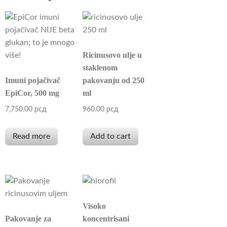
Ricinusovo ulje u
staklenom
Imuni pojačivač
pakovanju od 250
EpiCor, 500 mg
ml
7,750.00
рсд
960.00
рсд
Read more
Add to cart
Visoko
Pakovanje za
koncentrisani