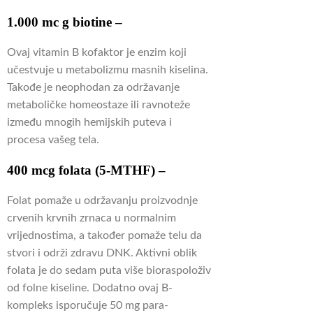
1.000 mc
g biotine
–
Ovaj vitamin B kofaktor je enzim koji
učestvuje u metabolizmu masnih kiselina.
Takođe je neophodan za održavanje
metaboličke homeostaze ili ravnoteže
između mnogih hemijskih puteva i
procesa vašeg tela.
400 mcg folata (5-MTHF) –
Folat pomaže u održavanju proizvodnje
crvenih krvnih zrnaca u normalnim
vrijednostima, a također pomaže telu da
stvori i održi zdravu DNK.
Aktivni oblik
folata je do sedam puta više bioraspoloživ
od folne kiseline.
Dodatno ovaj B-
kompleks isporučuje 50 mg para-