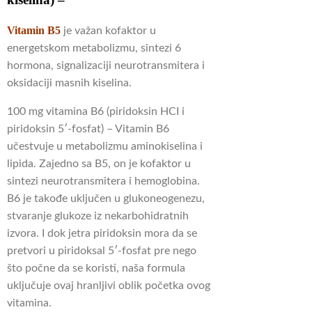
Vitamin B5
je važan kofaktor u
energetskom metabolizmu, sintezi 6
hormona, signalizaciji neurotransmitera i
oksidaciji masnih kiselina.
100 mg vitamina B6 (piridoksin HCI i
piridoksin 5′-fosfat) – Vitamin B6
učestvuje u metabolizmu aminokiselina i
lipida.
Zajedno sa B5, on je kofaktor u
sintezi neurotransmitera i hemoglobina.
B6 je takođe uključen u glukoneogenezu,
stvaranje glukoze iz nekarbohidratnih
izvora.
I dok jetra piridoksin mora da se
pretvori u piridoksal 5′-fosfat pre nego
što počne da se koristi, naša formula
uključuje ovaj hranljivi oblik početka ovog
vitamina.